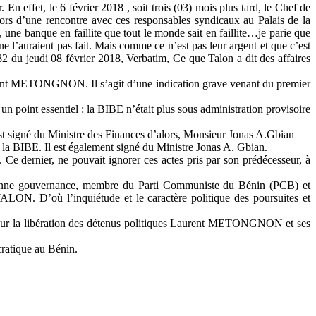
En effet, le 6 février 2018 , soit trois (03) mois plus tard, le Chef de
rs d’une rencontre avec ces responsables syndicaux au Palais de la
, une banque en faillite que tout le monde sait en faillite…je parie que
l’auraient pas fait. Mais comme ce n’est pas leur argent et que c’est
682 du jeudi 08 février 2018, Verbatim, Ce que Talon a dit des affaires
Laurent METONGNON. Il s’agit d’une indication grave venant du premier
n point essentiel : la BIBE n’était plus sous administration provisoire
signé du Ministre des Finances d’alors, Monsieur Jonas A.Gbian
BIBE. Il est également signé du Ministre Jonas A. Gbian.
 Ce dernier, ne pouvait ignorer ces actes pris par son prédécesseur, à
bonne gouvernance, membre du Parti Communiste du Bénin (PCB) et
TALON. D’où l’inquiétude et le caractère politique des poursuites et
 pour la libération des détenus politiques Laurent METONGNON et ses
ocratique au Bénin.