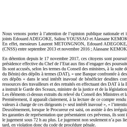
Nous venons porter à l’attention de l’opinion publique nationa
joints Edouard ADEGOKE, Saliou YOUSSAO et Alassane KEMOKO s
En effet, messieurs Laurent METONGNON, Edouard ADEGOKE, Salio
(CNSS) entre septembre 2013 et novembre 2016 ; Alassane KEMOKO
En détention depuis le 17 novembre 2017, ces citoyens sont poursui
présidence effective du Chef de l’Etat aux fins d’engager des poursuite
Ils sont accusés, selon les termes du Conseil des ministres, à la suit
du Bénin) des dépôts à termes (DAT), « une Banque confrontée à des d
ces dépôts « dans le seul intérêt inavoué de bénéficier desdites com
ressources des travailleurs et des retraités en effectuant des DAT à l
a instruit le Garde des Sceaux, ministre de la justice et de la législat
Les éléments ci-dessus extraits du relevé du Conseil des Ministres et l
Premièrement, il apparaît clairement, à la lecture de ce compte rend
valeurs à charge de ces dirigeants (« seul intérêt inavoué », « l’intent
Deuxièmement, lorsque le Procureur est saisi, on assiste à des irrégu
les garanties de représentation que présentaient ces prévenus, ils sont 
le jugement sous 72 h au plus. Le jugement non seulement n’a pas lie
tard, en violation donc du code de procédure pénale.