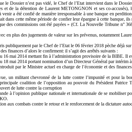
le Dossier n’est pas vidé, le Chef de l’Etat intervient dans le Dossier. 
tes et de la détention de Laurent METONGNON et ses co-accusés), lo
 à venir a été confié de manière irresponsable à une banque en perdition
ans cette même période de confier leur épargne à cette banque, ils ne 
levé que des commissions ont été payées » (Cf. La Nouvelle Tribune n° 3
ant, avec en plus des jugements de valeur sur les prévenus, notamment 
s publiquement par le Chef de l’Etat le 06 février 2018 pèche déjà sur u
s finances d’alors le confirment: il s’agit des arrêtés suivants :
2014 mettant fin à l’administration provisoire de la BIBE. Il est 
 2014 portant nomination d’un Directeur Général par intérim à la 
ntroduit par le Ministre actuel en charge de l’économie et des finances.
 un militant chevronné de la lutte contre l’impunité et pour la 
 principale coalition de l’opposition au pouvoir du Président Patrice 
rt de lutte contre la corruption
ande à l’opinion publique nationale et internationale de se mobiliser
OKO.
ution aux combats contre le retour et le renforcement de la dictature aut