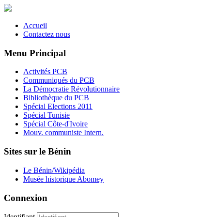
Accueil
Contactez nous
Menu Principal
Activités PCB
Communiqués du PCB
La Démocratie Révolutionnaire
Bibliothèque du PCB
Spécial Elections 2011
Spécial Tunisie
Spécial Côte-d'Ivoire
Mouv. communiste Intern.
Sites sur le Bénin
Le Bénin/Wikipédia
Musée historique Abomey
Connexion
Identifiant