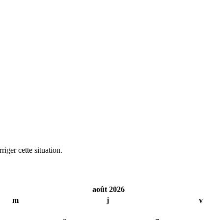
iger cette situation.
août 2026
m
j
v