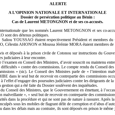
ALERTE
A L’OPINION NATIONALE ET INTERNATIONALE
Dossier de persécution politique au Bénin :
Cas de Laurent METONGNON et de ses co-accusés.
le et internationale que les nommés Laurent METONGNON et ses co-
ont des détenus politiques.
u YOUSSAO étaient respectivement Président et membres du Conse
, Célestin AHONON et Moussa Jérémie MORA étaient membres de la D
vis et déposés à la prison civile de Cotonou sur instructions du Gouv
s judiciaires à leur encontre.
e de l’examen en Conseil des Ministres, d’avoir souscrit ou maintenu en
ifficultés » contre des commissions. Le compte rendu du Conseil des M
missions » (sic). Le Conseil des Ministres parle de « l’intention malv
a BIBE dans le seul but de recevoir en contrepartie des commissions occu
ion à l’effet d’engager des poursuites judiciaires contre les dirigeants d
a gestion qui a été faite du Dossier soulèvent des inquiétudes.
u du Conseil des Ministres, que le Gouvernement en émettant, à l’occa
ion malveillante », « seul but de recevoir en contrepartie des commissions
larités dans la procédure et qui ne sont pas de nature à rassurer. Après
inculpés sous les mobiles de flagrant délit de corruption et d’abus d’aut
u dans les délais mais au contraire, ils sont déposés en prison le mêm