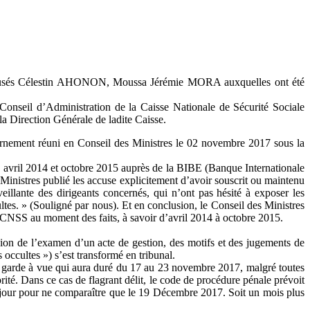
accusés Célestin AHONON, Moussa Jérémie MORA auxquelles ont été
il d’Administration de la Caisse Nationale de Sécurité Sociale
irection Générale de ladite Caisse.
ernement réuni en Conseil des Ministres le 02 novembre 2017 sous la
tre avril 2014 et octobre 2015 auprès de la BIBE (Banque Internationale
inistres publié les accuse explicitement d’avoir souscrit ou maintenu
eillante des dirigeants concernés, qui n’ont pas hésité à exposer les
ltes. » (Souligné par nous). Et en conclusion, le Conseil des Ministres
e la CNSS au moment des faits, à savoir d’avril 2014 à octobre 2015.
sion de l’examen d’un acte de gestion, des motifs et des jugements de
 occultes ») s’est transformé en tribunal.
 la garde à vue qui aura duré du 17 au 23 novembre 2017, malgré toutes
orité. Dans ce cas de flagrant délit, le code de procédure pénale prévoit
e jour pour ne comparaître que le 19 Décembre 2017. Soit un mois plus