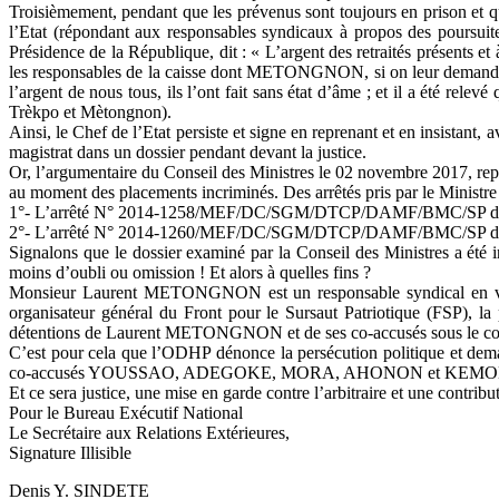
Troisièmement, pendant que les prévenus sont toujours en prison et que 
l’Etat (répondant aux responsables syndicaux à propos des poursui
Présidence de la République, dit : « L’argent des retraités présents et
les responsables de la caisse dont METONGNON, si on leur demandait d
l’argent de nous tous, ils l’ont fait sans état d’âme ; et il a été re
Trèkpo et Mètongnon).
Ainsi, le Chef de l’Etat persiste et signe en reprenant et en insist
magistrat dans un dossier pendant devant la justice.
Or, l’argumentaire du Conseil des Ministres le 02 novembre 2017, repri
au moment des placements incriminés. Des arrêtés pris par le Ministre de
1°- L’arrêté N° 2014-1258/MEF/DC/SGM/DTCP/DAMF/BMC/SP du 16 mai 
2°- L’arrêté N° 2014-1260/MEF/DC/SGM/DTCP/DAMF/BMC/SP du 18 mai
Signalons que le dossier examiné par la Conseil des Ministres a été i
moins d’oubli ou omission ! Et alors à quelles fins ?
Monsieur Laurent METONGNON est un responsable syndical en vue,
organisateur général du Front pour le Sursaut Patriotique (FSP), la
détentions de Laurent METONGNON et de ses co-accusés sous le couve
C’est pour cela que l’ODHP dénonce la persécution politique et dem
co-accusés YOUSSAO, ADEGOKE, MORA, AHONON et KEM
Et ce sera justice, une mise en garde contre l’arbitraire et une contrib
Pour le Bureau Exécutif National
Le Secrétaire aux Relations Extérieures,
Signature Illisible
Denis Y. SINDETE