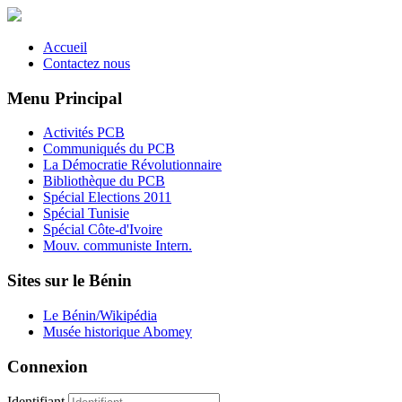
Accueil
Contactez nous
Menu Principal
Activités PCB
Communiqués du PCB
La Démocratie Révolutionnaire
Bibliothèque du PCB
Spécial Elections 2011
Spécial Tunisie
Spécial Côte-d'Ivoire
Mouv. communiste Intern.
Sites sur le Bénin
Le Bénin/Wikipédia
Musée historique Abomey
Connexion
Identifiant