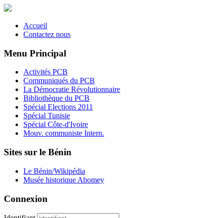
Accueil
Contactez nous
Menu Principal
Activités PCB
Communiqués du PCB
La Démocratie Révolutionnaire
Bibliothèque du PCB
Spécial Elections 2011
Spécial Tunisie
Spécial Côte-d'Ivoire
Mouv. communiste Intern.
Sites sur le Bénin
Le Bénin/Wikipédia
Musée historique Abomey
Connexion
Identifiant