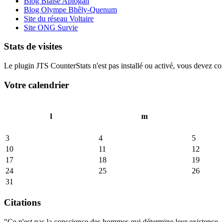
Blog Blaise Aplogan
Blog Olympe Bhêly-Quenum
Site du réseau Voltaire
Site ONG Survie
Stats de visites
Le plugin JTS CounterStats n'est pas installé ou activé, vous devez corr
Votre calendrier
l
m
3
4
5
10
11
12
17
18
19
24
25
26
31
Citations
"Ce n'est pas la conscience des hommes qui détermine leur existence, c