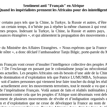
Sentiment anti "Français" en Afrique
Quand les impérialistes prennent les Africains pour des inintelligent
 certains pays tels que la Chine, la Turkye, la Russie et autres, d’êtr
n certain temps, il n’hésite pas à répéter la même chanson à qui veut l’
 propos. Indexant la Turkye, la Chine, la Russie et autres pays
ssances étrangères », et qui alimentent la propagation des mouvements a
e du Ministère des Affaires Etrangères. « Nous espérons que la France a
le nôtre », a donc déclaré l’ambassadeur Tanju Bilgic, porte-parole du 
ançais vont cesser d’insulter l’intelligence collective des peuples Afr
es ? De l’esclavage en passant par le colonialisme jusqu’au néocolonia
ns actuelles. Les peuples Africains ont-ils besoin d’une aide de la Chine
rançaise de domination et d’exploitation tels que Patrice LUMUMBA, 
soit d’autres personnes qui viennent leur faire toucher du doigt les réal
in actuellement avec les mouvements terroristes, tout le monde a vu que c
e l’impérialisme Français. Voilà autant de faits et réalités indéniables
justement contre cela que les peuples d’Afrique sont désormais vent de
ement de plusieurs mouvements de révolte et d’indignation organisés et 
on et d’exploitation que ne cesse de développer la France au nom de se