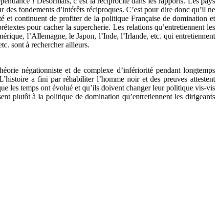
dépendance ! Désormais, c’est la réciprocité dans les rapports. Les pays
r des fondements d’intérêts réciproques. C’est pour dire donc qu’il ne
é et continuent de profiter de la politique Française de domination et
rétextes pour cacher la supercherie. Les relations qu’entretiennent les
rique, l’Allemagne, le Japon, l’Inde, l’Irlande, etc. qui entretiennent
c. sont à rechercher ailleurs.
 théorie négationniste et de complexe d’infériorité pendant longtemps
histoire a fini par réhabiliter l’homme noir et des preuves attestent
e les temps ont évolué et qu’ils doivent changer leur politique vis-vis
sent plutôt à la politique de domination qu’entretiennent les dirigeants