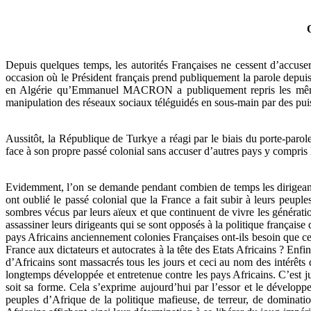
Depuis quelques temps, les autorités Françaises ne cessent d’accuser
occasion où le Président français prend publiquement la parole depuis u
en Algérie qu’Emmanuel MACRON a publiquement repris les mêmes
manipulation des réseaux sociaux téléguidés en sous-main par des pui
Aussitôt, la République de Turkye a réagi par le biais du porte-parol
face à son propre passé colonial sans accuser d’autres pays y compris 
Evidemment, l’on se demande pendant combien de temps les dirigeants Fr
ont oublié le passé colonial que la France a fait subir à leurs peupl
sombres vécus par leurs aïeux et que continuent de vivre les génératio
assassiner leurs dirigeants qui se sont opposés à la politique f
pays Africains anciennement colonies Françaises ont-ils besoin que ce 
France aux dictateurs et autocrates à la tête des Etats Africains ? Enf
d’Africains sont massacrés tous les jours et ceci au nom des intérêts d
longtemps développée et entretenue contre les pays Africains. C’est 
soit sa forme. Cela s’exprime aujourd’hui par l’essor et le développ
peuples d’Afrique de la politique mafieuse, de terreur, de dominati