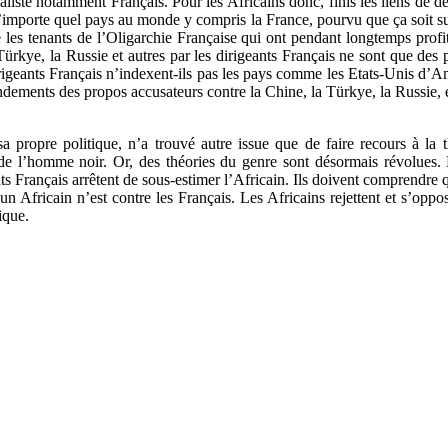
ialiste notamment Français. Pour les Africains donc, finis les liens de 
 n’importe quel pays au monde y compris la France, pourvu que ça soit su
e les tenants de l’Oligarchie Française qui ont pendant longtemps profit
rkye, la Russie et autres par les dirigeants Français ne sont que des p
irigeants Français n’indexent-ils pas les pays comme les Etats-Unis d’Amé
ndements des propos accusateurs contre la Chine, la Türkye, la Russie, et
sa propre politique, n’a trouvé autre issue que de faire recours à la
e l’homme noir. Or, des théories du genre sont désormais révolues. L’
s Français arrêtent de sous-estimer l’Africain. Ils doivent comprendre qu
un Africain n’est contre les Français. Les Africains rejettent et s’oppo
ique.