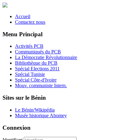
Accueil
Contactez nous
Menu Principal
Activités PCB
Communiqués du PCB
La Démocratie Révolutionnaire
Bibliothèque du PCB
Spécial Elections 2011
Spécial Tunisie
Spécial Côte-d'Ivoire
Mouv. communiste Intern.
Sites sur le Bénin
Le Bénin/Wikipédia
Musée historique Abomey
Connexion
Identifiant