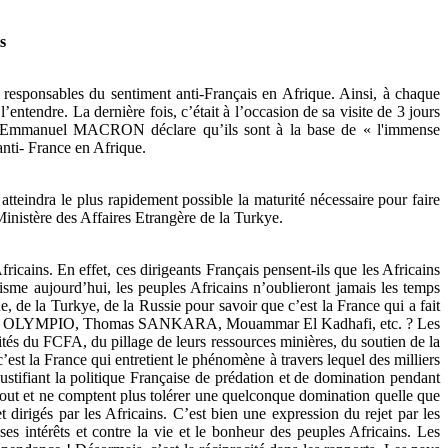
s
e responsables du sentiment anti-Français en Afrique. Ainsi, à chaque
entendre. La dernière fois, c’était à l’occasion de sa visite de 3 jours
, Emmanuel MACRON déclare qu’ils sont à la base de « l'immense
nti- France en Afrique.
tteindra le plus rapidement possible la maturité nécessaire pour faire
Ministère des Affaires Etrangère de la Turkye.
icains. En effet, ces dirigeants Français pensent-ils que les Africains
lisme aujourd’hui, les peuples Africains n’oublieront jamais les temps
, de la Turkye, de la Russie pour savoir que c’est la France qui a fait
Sylvanus OLYMPIO, Thomas SANKARA, Mouammar El Kadhafi, etc. ? Les
ités du FCFA, du pillage de leurs ressources minières, du soutien de la
’est la France qui entretient le phénomène à travers lequel des milliers
 justifiant la politique Française de prédation et de domination pendant
bout et ne comptent plus tolérer une quelconque domination quelle que
dirigés par les Africains. C’est bien une expression du rejet par les
s intérêts et contre la vie et le bonheur des peuples Africains. Les