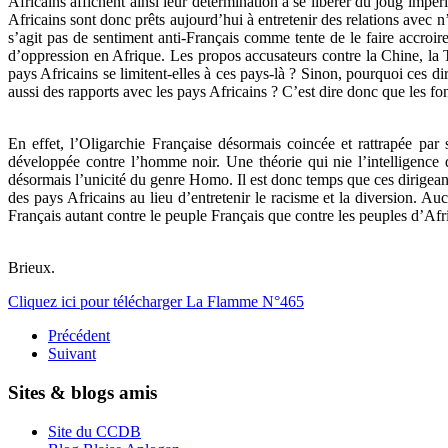
Africains affichent ainsi leur détermination à se libérer du joug impér
Africains sont donc prêts aujourd’hui à entretenir des relations avec
s’agit pas de sentiment anti-Français comme tente de le faire accroir
d’oppression en Afrique. Les propos accusateurs contre la Chine, la Tü
pays Africains se limitent-elles à ces pays-là ? Sinon, pourquoi ces d
aussi des rapports avec les pays Africains ? C’est dire donc que les fo
En effet, l’Oligarchie Française désormais coincée et rattrapée par 
développée contre l’homme noir. Une théorie qui nie l’intelligence d
désormais l’unicité du genre Homo. Il est donc temps que ces dirigeant
des pays Africains au lieu d’entretenir le racisme et la diversion. Auc
Français autant contre le peuple Français que contre les peuples d’Afr
Brieux.
Cliquez ici pour télécharger La Flamme N°465
Précédent
Suivant
Sites & blogs amis
Site du CCDB