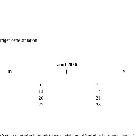
iger cette situation.
août 2026
m
j
v
6
7
13
14
20
21
27
28
'est au contraire leur existence sociale qui détermine leur conscience."