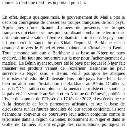
moment, c’est que c’est très important pour lui.
En effet, depuis quelques mois, le gouvernement du Mali a pris la
décision courageuse de chasser les troupes françaises de son pays.
Après près d’une dizaine d’années de présence, les troupes
françaises qui étaient venues pour soi-disant combattre le terrorisme,
ont contribué à essaimer l’hydre djihadiste partout dans le pays pour
lui avoir créé le sanctuaire de Kidal. Depuis là, Barkhane est en
errance à travers le Sahel et veut maintenant s’installer au Bénin.
Tout le monde sait que si Barkhane a sa base au Niger, un pays
enclavé, il lui faut une ouverture sur la mer pour l’acheminement du
matériel. Le Bénin ayant toujours été le pays par lequel le Niger fait
transiter ses produits venant de l’extérieur, Barkhane ne peut
survivre au Niger sans le Bénin. Voilà pourquoi les attaques
terroristes ont redoublé d’intensité dans notre pays. En effet, il faut
bien un alibi pour l’installation de Barkhane au Bénin. D’ailleurs,
dans la "Déclaration conjointe sur la menace terroriste et le soutien à
la paix et à la sécurité au Sahel et en Afrique de l’Ouest", publiée à
l’issue du sommet de l’Elysée du 17 février 2022, il est écrit que : «
A la demande de leurs partenaires africains, et sur la base de
discussions sur les futures modalités de leur action conjointe, ils sont
néanmoins convenus de poursuivre leur action conjointe contre le
terrorisme dans la région du Sahel, notamment au Niger et dans le
Golfe de Guinée, et ont engagé des consultations politiques et