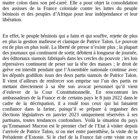
maitre colon dans son pré-carré. Elle a pour objet la consolidation
des assisses de la France coloniale contre les luttes du peuple
béninois et des peuples d’Afrique pour leur indépendance et leur
libération.
En effet, le peuple béninois qui a faim et qui souffre, rejette de plus
en plus la gestion mafieuse et clanique de Patrice Talon. Le pouvoir
est de plus en plus isolé. La liberté de presse n’existe plus ; la plupart
des journaux qui continuent de sortir, débitent à longueur de journée,
des éditoriaux siamois fabriqués dans les cercles du pouvoir ; les lois
répressives continuent de peser sur la tête des masses ; le droit de
grève est interdit pendant que l’Assemblée nationale continue avec
les députés godillots issus des deux partis siamois de Patrice Talon.
Il vient d’ailleurs de renforcer son emprise sur l’un des partis en
mettant directement à sa tête son avocat personnel qu’il vient
d’enlever de la Cour Constitutionnelle. En rencontrant les
ambassadeurs de la France et de certains pays le 8 juin 2022 dans le
cadre de la décrispation, il a roulé tous ceux qui lui faisaient
confiance dans la farine, puisqu’il se prépare à organiser des
élections législatives en janvier 2023 uniquement réservées à ses
partisans, toutes tendances confondues. Voilà la situation du pays
qu’Emmanuel Macron est le premier chef de l’Etat à visiter depuis
l’arrivée de Patrice Talon, si on met entre parenthèse, la visite de la
Présidente d’Estonie. Si le chef de la France fait cette visite en ce