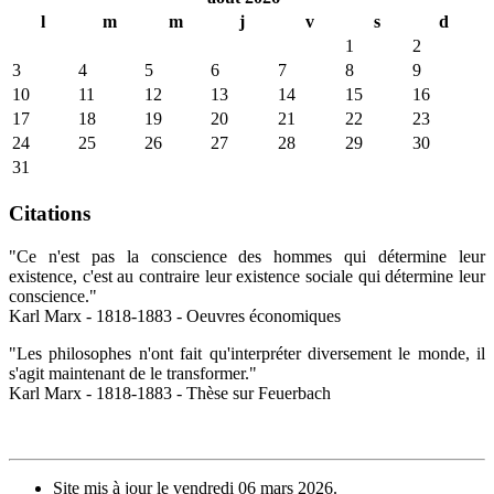
l
m
m
j
v
s
d
1
2
3
4
5
6
7
8
9
10
11
12
13
14
15
16
17
18
19
20
21
22
23
24
25
26
27
28
29
30
31
Citations
"Ce n'est pas la conscience des hommes qui détermine leur
existence, c'est au contraire leur existence sociale qui détermine leur
conscience."
Karl Marx - 1818-1883 - Oeuvres économiques
"Les philosophes n'ont fait qu'interpréter diversement le monde, il
s'agit maintenant de le transformer."
Karl Marx - 1818-1883 - Thèse sur Feuerbach
Site mis à jour le vendredi 06 mars 2026.