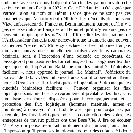
militaires avec eux dans l’objectif d’arrêter les paramètres de cette
action commune d’ici juin 2022. » Cette Déclaration a été signée par
Patrice Talon au nom du Bénin. Est-ce que ce ne sont pas ces
paramètres que Macron vient définir ? Les démentis de monsieur
Vizy, ambassadeur de France au Bénin indiquant partout qu’il n’y a
pas de base militaire française au Bénin et qu’il n’y en aura pas ne
peuvent tromper que les naïfs. Il suffit de lire les déclarations de
l’Ambassadeur français pour percevoir toute la duperie que peuvent
cacher ses "démentis". Mr Vizy déclare : « Les militaires français
que vous pouvez occasionnellement croiser avec leurs camarades
béninois, sont, à l’exception d’une poignée de coopérants, de
passage soit pour assurer des formations, soit pour organiser les flux
logistiques de l’opération Barkhane que les autorités béninoises
facilitent », nous apprend le journal "Le Matinal", l’officieux du
pouvoir de Talon…Des militaires français sont ou seront au Bénin
pour « Organiser les flux logistiques de l’opération Barkhane que les
autorités béninoises facilitent ». Peut-on organiser les flux
logistiques sans une base de regroupement préalable des flux, sans
une base des forces disposées pour l’accompagnement et la
protection des flux logistiques (hommes, matériels, armes et
munitions) à convoyer ? Tout adulte a vu que pour organiser, par
exemple, les flux logistiques pour la construction des voies, les
entreprises de travaux publics ont une Base-Vie. A lire ou écouter
Mr Vizy qui pense avoir fait un démenti des rumeurs, on a bien
l’impression qu’il prend ses interlocuteurs pour des enfants. Si donc