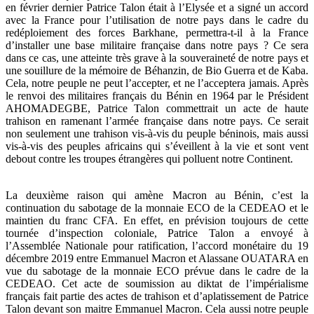
en février dernier Patrice Talon était à l’Elysée et a signé un accord
avec la France pour l’utilisation de notre pays dans le cadre du
redéploiement des forces Barkhane, permettra-t-il à la France
d’installer une base militaire française dans notre pays ? Ce sera
dans ce cas, une atteinte très grave à la souveraineté de notre pays et
une souillure de la mémoire de Béhanzin, de Bio Guerra et de Kaba.
Cela, notre peuple ne peut l’accepter, et ne l’acceptera jamais. Après
le renvoi des militaires français du Bénin en 1964 par le Président
AHOMADEGBE, Patrice Talon commettrait un acte de haute
trahison en ramenant l’armée française dans notre pays. Ce serait
non seulement une trahison vis-à-vis du peuple béninois, mais aussi
vis-à-vis des peuples africains qui s’éveillent à la vie et sont vent
debout contre les troupes étrangères qui polluent notre Continent.
La deuxième raison qui amène Macron au Bénin, c’est la
continuation du sabotage de la monnaie ECO de la CEDEAO et le
maintien du franc CFA. En effet, en prévision toujours de cette
tournée d’inspection coloniale, Patrice Talon a envoyé à
l’Assemblée Nationale pour ratification, l’accord monétaire du 19
décembre 2019 entre Emmanuel Macron et Alassane OUATARA en
vue du sabotage de la monnaie ECO prévue dans le cadre de la
CEDEAO. Cet acte de soumission au diktat de l’impérialisme
français fait partie des actes de trahison et d’aplatissement de Patrice
Talon devant son maitre Emmanuel Macron. Cela aussi notre peuple