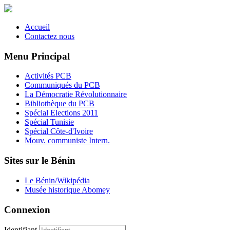
Accueil
Contactez nous
Menu Principal
Activités PCB
Communiqués du PCB
La Démocratie Révolutionnaire
Bibliothèque du PCB
Spécial Elections 2011
Spécial Tunisie
Spécial Côte-d'Ivoire
Mouv. communiste Intern.
Sites sur le Bénin
Le Bénin/Wikipédia
Musée historique Abomey
Connexion
Identifiant