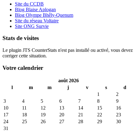
Site du CCDB
Blog Blaise Aplogan
Blog Olympe Bhêly-Quenum
Site du réseau Voltaire
Site ONG Survie
Stats de visites
Le plugin JTS CounterStats n'est pas installé ou activé, vous devez
corriger cette situation.
Votre calendrier
août 2026
l
m
m
j
v
s
d
1
2
3
4
5
6
7
8
9
10
11
12
13
14
15
16
17
18
19
20
21
22
23
24
25
26
27
28
29
30
31