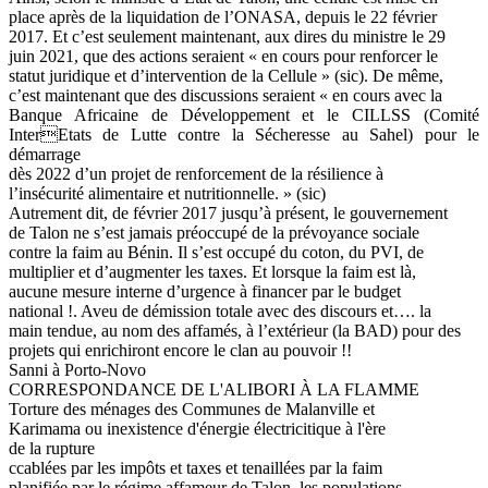
place après de la liquidation de l’ONASA, depuis le 22 février
2017. Et c’est seulement maintenant, aux dires du ministre le 29
juin 2021, que des actions seraient « en cours pour renforcer le
statut juridique et d’intervention de la Cellule » (sic). De même,
c’est maintenant que des discussions seraient « en cours avec la
Banque Africaine de Développement et le CILLSS (Comité
InterEtats de Lutte contre la Sécheresse au Sahel) pour le
démarrage
dès 2022 d’un projet de renforcement de la résilience à
l’insécurité alimentaire et nutritionnelle. » (sic)
Autrement dit, de février 2017 jusqu’à présent, le gouvernement
de Talon ne s’est jamais préoccupé de la prévoyance sociale
contre la faim au Bénin. Il s’est occupé du coton, du PVI, de
multiplier et d’augmenter les taxes. Et lorsque la faim est là,
aucune mesure interne d’urgence à financer par le budget
national !. Aveu de démission totale avec des discours et…. la
main tendue, au nom des affamés, à l’extérieur (la BAD) pour des
projets qui enrichiront encore le clan au pouvoir !!
Sanni à Porto-Novo
CORRESPONDANCE DE L'ALIBORI À LA FLAMME
Torture des ménages des Communes de Malanville et
Karimama ou inexistence d'énergie électricitique à l'ère
de la rupture
ccablées par les impôts et taxes et tenaillées par la faim
planifiée par le régime affameur de Talon, les populations