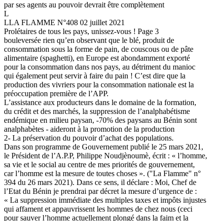
par ses agents au pouvoir devrait être complètement
L
LLA FLAMME N°408 02 juillet 2021
Prolétaires de tous les pays, unissez-vous ! Page 3
bouleversée rien qu’en observant que le blé, produit de
consommation sous la forme de pain, de couscous ou de pâte
alimentaire (spaghetti), en Europe est abondamment exporté
pour la consommation dans nos pays, au détriment du manioc
qui également peut servir à faire du pain ! C’est dire que la
production des vivriers pour la consommation nationale est la
préoccupation première de l’APP.
L’assistance aux producteurs dans le domaine de la formation,
du crédit et des marchés, la suppression de l’analphabétisme
endémique en milieu paysan, -70% des paysans au Bénin sont
analphabètes - aideront à la promotion de la production
2- La préservation du pouvoir d’achat des populations.
Dans son programme de Gouvernement publié le 25 mars 2021,
le Président de l’A.P.P, Philippe Noudjènoumè, écrit : « l’homme,
sa vie et le social au centre de mes priorités de gouvernement,
car l’homme est la mesure de toutes choses ». ("La Flamme" n°
394 du 26 mars 2021). Dans ce sens, il déclare : Moi, Chef de
l’Etat du Bénin je prendrai par décret la mesure d’urgence de :
« La suppression immédiate des multiples taxes et impôts injustes
qui affament et appauvrissent les hommes de chez nous (ceci
pour sauver l’homme actuellement plongé dans la faim et la