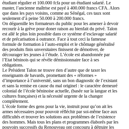
étudiant régulier et 100.000 fcfa pour un étudiant salarié. Le
master, l’ancienne maîtrise est payé à 400.000 francs CFA. Alors
que dans les pays voisins, comme au Sénégal, ces taux sont
seulement d’à peine 50.000 à 200.000 francs.
On déguenille les formateurs du public pour les amener à devoir
recourir à la grève pour doner raison au bienfait du privé. Talon
est allé le plus loin possible dans ce système d’esclavage salarié
et de précarisation à outrance. Face à tout ceci la fameuse
formule de formation à l’auto-emploi et le chômage généralisé
des produits finis unversitaires finissent de démotiver, de
décourager les jeunes à l’étude. L’école est abandonnée par
l’Etat béninois qui se révèle démissionnaire face à ses
obligations.
Le Président Talon ne trouve rien d’autre que de taxer les
enseignants de bavards, promettant des « réformes »
d’importance à l’université, sans un bon diagnostic de l’existant
et sans la remise en cause du mal originel : le caractère demeuré
colonial de l’école béninoise actuelle, (basée sur la langue et les
cultures françaises) et la nécessité urgente de la changer
complètement.
L’école forme des gens pour la vie, instruit pour qu’on ait les
armes nécessaires pour pouvoir réfléchir par soi-même face aux
difficultés et trouver les solutions aux problèmes de l’existence
des hommes. Mais tous les plans et programmes élaborés par les
pouvoirs successifs du Renouveau ont concouru à détruire les