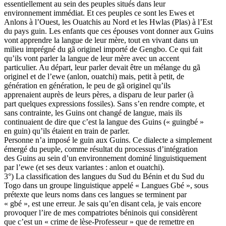
essentiellement au sein des peuples situés dans leur
environnement immédiat. Et ces peuples ce sont les Ewes et
Anlons à l’Ouest, les Ouatchis au Nord et les Hwlas (Plas) à l’Est
du pays guin. Les enfants que ces épouses vont donner aux Guins
vont apprendre la langue de leur mère, tout en vivant dans un
milieu imprégné du gã originel importé de Gengbo. Ce qui fait
qu’ils vont parler la langue de leur mère avec un accent
particulier. Au départ, leur parler devait être un mélange du gã
originel et de l’ewe (anlon, ouatchi) mais, petit à petit, de
génération en génération, le peu de gã originel qu’ils
apprenaient auprès de leurs pères, a disparu de leur parler (à
part quelques expressions fossiles). Sans s’en rendre compte, et
sans contrainte, les Guins ont changé de langue, mais ils
continuaient de dire que c’est la langue des Guins (« guingbé »
en guin) qu’ils étaient en train de parler.
Personne n’a imposé le guin aux Guins. Ce dialecte a simplement
émergé du peuple, comme résultat du processus d’intégration
des Guins au sein d’un environnement dominé linguistiquement
par l’ewe (et ses deux variantes : anlon et ouatchi).
3°) La classification des langues du Sud du Bénin et du Sud du
Togo dans un groupe linguistique appelé « Langues Gbé », sous
prétexte que leurs noms dans ces langues se terminent par
« gbé », est une erreur. Je sais qu’en disant cela, je vais encore
provoquer l’ire de mes compatriotes béninois qui considèrent
que c’est un « crime de lèse-Professeur » que de remettre en