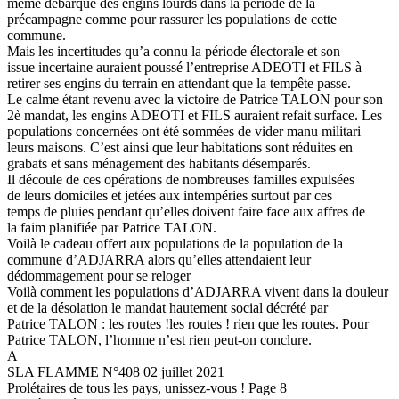
même débarqué des engins lourds dans la période de la
précampagne comme pour rassurer les populations de cette
commune.
Mais les incertitudes qu’a connu la période électorale et son
issue incertaine auraient poussé l’entreprise ADEOTI et FILS à
retirer ses engins du terrain en attendant que la tempête passe.
Le calme étant revenu avec la victoire de Patrice TALON pour son
2è mandat, les engins ADEOTI et FILS auraient refait surface. Les
populations concernées ont été sommées de vider manu militari
leurs maisons. C’est ainsi que leur habitations sont réduites en
grabats et sans ménagement des habitants désemparés.
Il découle de ces opérations de nombreuses familles expulsées
de leurs domiciles et jetées aux intempéries surtout par ces
temps de pluies pendant qu’elles doivent faire face aux affres de
la faim planifiée par Patrice TALON.
Voilà le cadeau offert aux populations de la population de la
commune d’ADJARRA alors qu’elles attendaient leur
dédommagement pour se reloger
Voilà comment les populations d’ADJARRA vivent dans la douleur
et de la désolation le mandat hautement social décrété par
Patrice TALON : les routes !les routes ! rien que les routes. Pour
Patrice TALON, l’homme n’est rien peut-on conclure.
A
SLA FLAMME N°408 02 juillet 2021
Prolétaires de tous les pays, unissez-vous ! Page 8