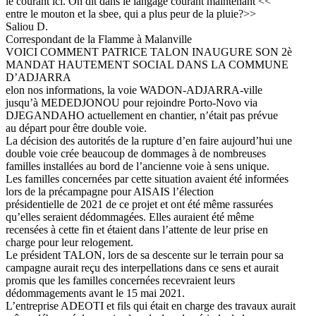
le courant ici. On dit dans le langage courant maintenant <<
entre le mouton et la sbee, qui a plus peur de la pluie?>>
Saliou D.
Correspondant de la Flamme à Malanville
VOICI COMMENT PATRICE TALON INAUGURE SON 2è
MANDAT HAUTEMENT SOCIAL DANS LA COMMUNE
D’ADJARRA
elon nos informations, la voie WADON-ADJARRA-ville
jusqu’à MEDEDJONOU pour rejoindre Porto-Novo via
DJEGANDAHO actuellement en chantier, n’était pas prévue
au départ pour être double voie.
La décision des autorités de la rupture d’en faire aujourd’hui une
double voie crée beaucoup de dommages à de nombreuses
familles installées au bord de l’ancienne voie à sens unique.
Les familles concernées par cette situation avaient été informées
lors de la précampagne pour AISAIS l’élection
présidentielle de 2021 de ce projet et ont été même rassurées
qu’elles seraient dédommagées. Elles auraient été même
recensées à cette fin et étaient dans l’attente de leur prise en
charge pour leur relogement.
Le président TALON, lors de sa descente sur le terrain pour sa
campagne aurait reçu des interpellations dans ce sens et aurait
promis que les familles concernées recevraient leurs
dédommagements avant le 15 mai 2021.
L’entreprise ADEOTI et fils qui était en charge des travaux aurait