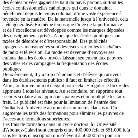
des écoles privées gagnent le haut du pavé, partout, surtout les
écoles confessionnelles catholiques qui dans le domaine,
bénéficient depuis le temps colonial, d’une vaste éxpérience à
revendre en la matière. De la maternelle jusqu’à l’université, cela
a été généralisé. En même temps que l’idée de la performance
et de l’excellecne est développée comme les marques déposées
des enseignements privés. Alors que les écoles publiques sont
taxées de désordre et d’irresponsabilité. Des publicités
tapageuses mensongères sont déversées sur toutes les chaînes
de radio et télévision. La mode est devenue d’envoyer ses
enfants dans les écoles privées laissant seulement aux pauvres
des villes et des campagnes la fréquentation des écoles
publiques.
Deuxièmement, il y a trop d’étudiants et d’élèves qui arrivent
dans les établissements publics : il faut en limiter les effectifs.
Alors, on trouve un mot élégant pour cela : « réguler le flux » des
apprnants à tous les niveaux. Au secondaire, on supprime tout
secours scolaire aux apprenants pauvres et on multiplie les faux
frais. La publicité est faite pour la limitation de l’entrée des
étudiants à l’université au nom du « numerus clausus ». On
augmente les tarifs des formations pour éliminer les pauvres de
l’accès aux formations supérieures.
Les frais de formation dans un cycle doctoral à l'Université
d'Abomey-Calavi sont compris entre 400.000 fcfa et 651.000 fcfa
sans les frais d'inscription qui s'élèvent à 50.000 fcfa pour un