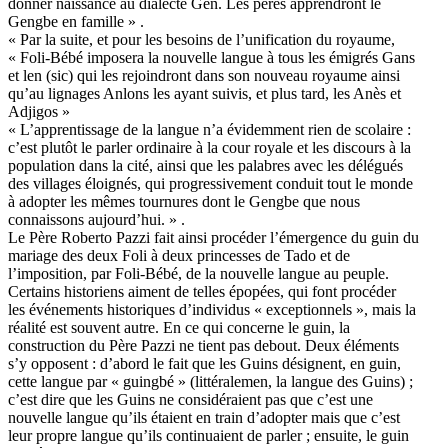
donner naissance au dialecte Gen. Les pères apprendront le
Gengbe en famille » .
« Par la suite, et pour les besoins de l’unification du royaume,
« Foli-Bébé imposera la nouvelle langue à tous les émigrés Gans
et len (sic) qui les rejoindront dans son nouveau royaume ainsi
qu’au lignages Anlons les ayant suivis, et plus tard, les Anès et
Adjigos »
« L’apprentissage de la langue n’a évidemment rien de scolaire :
c’est plutôt le parler ordinaire à la cour royale et les discours à la
population dans la cité, ainsi que les palabres avec les délégués
des villages éloignés, qui progressivement conduit tout le monde
à adopter les mêmes tournures dont le Gengbe que nous
connaissons aujourd’hui. » .
Le Père Roberto Pazzi fait ainsi procéder l’émergence du guin du
mariage des deux Foli à deux princesses de Tado et de
l’imposition, par Foli-Bébé, de la nouvelle langue au peuple.
Certains historiens aiment de telles épopées, qui font procéder
les événements historiques d’individus « exceptionnels », mais la
réalité est souvent autre. En ce qui concerne le guin, la
construction du Père Pazzi ne tient pas debout. Deux éléments
s’y opposent : d’abord le fait que les Guins désignent, en guin,
cette langue par « guingbé » (littéralemen, la langue des Guins) ;
c’est dire que les Guins ne considéraient pas que c’est une
nouvelle langue qu’ils étaient en train d’adopter mais que c’est
leur propre langue qu’ils continuaient de parler ; ensuite, le guin