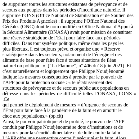
de supprimer toutes les structures existantes de prévoyance et de
secours aux peuples dans les périodes d’incertitude naturelle. Il
supprime l’ONS (Office National de Stabilisation et de Soutien des
Prix des Produits Agricoles) ; il supprime l’Office National des
Céréales (ONC) dont le nom modifié en Office National d'Appui à
la Sécurité Alimentaire (ONASA) avait pour mission de constituer
une réserve stratégique de l’Etat pour faire face aux périodes
difficiles. Dans tout système politique, même dans les pays les
plus libéraux, il est toujours prévu et organisé une « Réserve
stratégique » dans les secteurs, notamment de l’énergie et des
aliments de base pour faire face à toutes situations de fléau
naturel ou politique. ». ("La Flamme", n° 406 du18 juin 2021). Et
c’est naturellement et logiquement que Philippe Noudjènoumè
indique les mesures conséquentes à prendre par le pouvoir de
l’APP pour la protection sociale : « le rétablissement des
structures de prévoyance et de secours public aux populations en
détresse dans les périodes de difficulté telles l’ONASA, l’ONS »
.Ce
qui permet le déploiement de mesures « d’urgence de secours de
l’Etat pour faire face à la pandémie de la faim et en amortir le
choc aux populations.» (op.cit)
Ainsi, le pouvoir patriotique et de probité, le pouvoir de l’APP
conduit par Philippe Noudjènoumè se dote d’institutions et de
mesures pour la sécurité alimentaire et de lutte contre la faim.
L’APP offre une perspective contre l’insécurité et la faim. Alors,