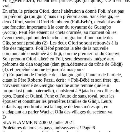
FoliHemadzro, étaient des princes gãs (ou guins). Ce n’est pas
vrai.
En effet, le prénom Ofori, dont l’altération a donné Foli, n’est pas
un prénom gã (ou guin) mais un prénom akan. Sans être gã, les
deux Ofori, surtout Ofori Bemberen (Foli-Bébé), devaient avoir
une fonction importante à la cour du royaume de Guengbo
(Accra). Peut-être étaient-ils chefs d’armée, au moment où les
événements, qui ont déclenché la migration d’une partie des
Gãs, se sont produits (2). Les deux Ofori se sont retrouvés à la
tête des migrants. Foli Bébé prendra la tête de la nouvelle
communauté constituée à Glidji, comme premier roi du Guenyi.
Son prénom Ofori, altéré en Foli, sera désormais intégré aux
prénoms du clan tougban (clan guin,détenteur du trône de Glidji)
(3), et perpétué comme tel jusqu’à nos jours.
2°) En parlant de l’origine de la langue guin, l’auteur de l’article,
citant le Père Roberto Pazzi, écrit : « Foli-Bébé et son frère, qui
n’avaient amené de Gengbo aucune autre femme que leur
propre tasi (tante paternelle), choisirent à Ajatado deux filles du
pays, Dansi et Ouinsi, l’une et l’autre de sang royal, pour les
épouser et constituer les premières familles de Glidji. Leurs
enfants apprendront ainsi la langue de leurs mères qui, en
s’adaptant au parler Waci et Ofla des villages du secteur, va
D
SLA FLAMME N°408 02 juillet 2021
Prolétaires de tous les pays, unissez-vous ! Page 6