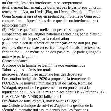
un Ouatchi, les deux interlocuteurs se comprennent
généralement facilement ; ce qui n’est pas le cas lorsqu’un Guin
rencontre un Aja, un Hwla (Pla), un Hweda (Peda), un Fon ou
Goun (même si on sait qu’en prêtant bien l’oreille le Guin peut
comprendre quelques bribes de ce que dit son interlocuteur, et
réciproquement)
(5) : Menace que font actuellement peser les langues
européennes sur les langues nationales africaines, par le biais du
système scolaire imposé par la colonisation
(6) : C’est le lieu de répéter qu’en français on ne doit pas, par
exemple, dire « ce texte est écrit en fongbé » mais « ce texte est
écrit en fon » , de même on ne doit pas dire « je parle guingbé »
mais « je parle guin ».
Correspondance :
A propos de la famine au Bénin : le gouvernement de
Talon avoue sa démission totale
nterrogé à l’Assemblée nationale lors des débats sur
l’orientation budgétaire 2020 à propos de la fermeture de
l’ONASA, le nouveau ministre d’Etat de Talon, Romuald
Wadagni, répond : « Le gouvernement en procédant à la
liquidation de l’ONASA, a mis en place depuis le 22 février 2017,
ILA FLAMME N°408 02 juillet 2021
Prolétaires de tous les pays, unissez-vous ! Page 7
une Cellule technique de suivi et d’appui à la gestion de la
sécurité alimentaire qui assure depuis lors, les fonctions