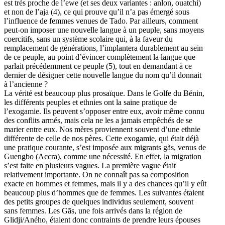
est très proche de l’ewe (et ses deux variantes : anlon, ouatchi)
et non de l’aja (4), ce qui prouve qu’il n’a pas émergé sous
l’influence de femmes venues de Tado. Par ailleurs, comment
peut-on imposer une nouvelle langue à un peuple, sans moyens
coercitifs, sans un système scolaire qui, à la faveur du
remplacement de générations, l’implantera durablement au sein
de ce peuple, au point d’évincer complètement la langue que
parlait précédemment ce peuple (5), tout en demandant à ce
dernier de désigner cette nouvelle langue du nom qu’il donnait
à l’ancienne ?
La vérité est beaucoup plus prosaïque. Dans le Golfe du Bénin,
les différents peuples et ethnies ont la saine pratique de
l’exogamie. Ils peuvent s’opposer entre eux, avoir même connu
des conflits armés, mais cela ne les a jamais empêchés de se
marier entre eux. Nos mères proviennent souvent d’une ethnie
différente de celle de nos pères. Cette exogamie, qui était déjà
une pratique courante, s’est imposée aux migrants gãs, venus de
Guengbo (Accra), comme une nécessité. En effet, la migration
s’est faite en plusieurs vagues. La première vague était
relativement importante. On ne connaît pas sa composition
exacte en hommes et femmes, mais il y a des chances qu’il y eût
beaucoup plus d’hommes que de femmes. Les suivantes étaient
des petits groupes de quelques individus seulement, souvent
sans femmes. Les Gãs, une fois arrivés dans la région de
Glidji/Aného, étaient donc contraints de prendre leurs épouses