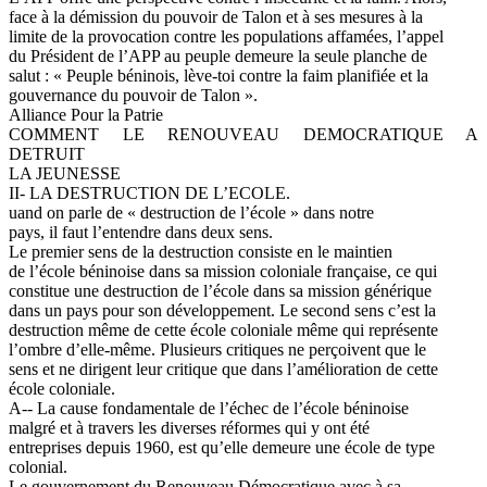
face à la démission du pouvoir de Talon et à ses mesures à la
limite de la provocation contre les populations affamées, l’appel
du Président de l’APP au peuple demeure la seule planche de
salut : « Peuple béninois, lève-toi contre la faim planifiée et la
gouvernance du pouvoir de Talon ».
Alliance Pour la Patrie
COMMENT LE RENOUVEAU DEMOCRATIQUE A
DETRUIT
LA JEUNESSE
II- LA DESTRUCTION DE L’ECOLE.
uand on parle de « destruction de l’école » dans notre
pays, il faut l’entendre dans deux sens.
Le premier sens de la destruction consiste en le maintien
de l’école béninoise dans sa mission coloniale française, ce qui
constitue une destruction de l’école dans sa mission générique
dans un pays pour son développement. Le second sens c’est la
destruction même de cette école coloniale même qui représente
l’ombre d’elle-même. Plusieurs critiques ne perçoivent que le
sens et ne dirigent leur critique que dans l’amélioration de cette
école coloniale.
A-- La cause fondamentale de l’échec de l’école béninoise
malgré et à travers les diverses réformes qui y ont été
entreprises depuis 1960, est qu’elle demeure une école de type
colonial.
Le gouvernement du Renouveau Démocratique avec à sa