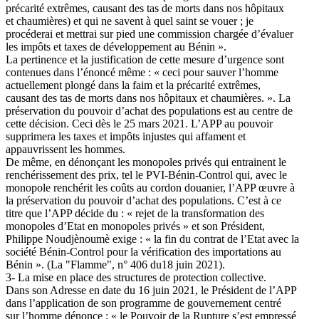
précarité extrêmes, causant des tas de morts dans nos hôpitaux
et chaumières) et qui ne savent à quel saint se vouer ; je
procéderai et mettrai sur pied une commission chargée d’évaluer
les impôts et taxes de développement au Bénin ».
La pertinence et la justification de cette mesure d’urgence sont
contenues dans l’énoncé même : « ceci pour sauver l’homme
actuellement plongé dans la faim et la précarité extrêmes,
causant des tas de morts dans nos hôpitaux et chaumières. ». La
préservation du pouvoir d’achat des populations est au centre de
cette décision. Ceci dès le 25 mars 2021. L’APP au pouvoir
supprimera les taxes et impôts injustes qui affament et
appauvrissent les hommes.
De même, en dénonçant les monopoles privés qui entrainent le
renchérissement des prix, tel le PVI-Bénin-Control qui, avec le
monopole renchérit les coûts au cordon douanier, l’APP œuvre à
la préservation du pouvoir d’achat des populations. C’est à ce
titre que l’APP décide du : « rejet de la transformation des
monopoles d’Etat en monopoles privés » et son Président,
Philippe Noudjènoumè exige : « la fin du contrat de l’Etat avec la
société Bénin-Control pour la vérification des importations au
Bénin ». (La "Flamme", n° 406 du18 juin 2021).
3- La mise en place des structures de protection collective.
Dans son Adresse en date du 16 juin 2021, le Président de l’APP
dans l’application de son programme de gouvernement centré
sur l’homme dénonce : « le Pouvoir de la Rupture s’est empressé