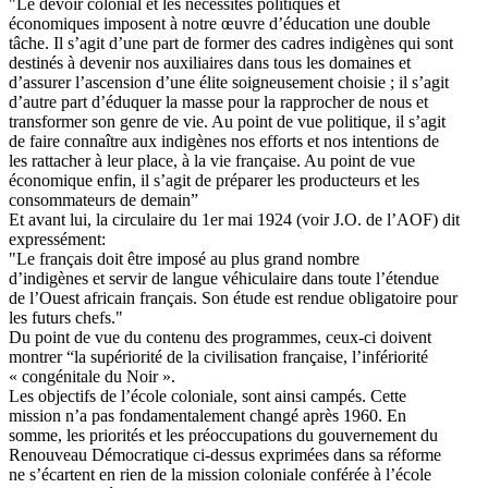
"Le devoir colonial et les nécessités politiques et
économiques imposent à notre œuvre d’éducation une double
tâche. Il s’agit d’une part de former des cadres indigènes qui sont
destinés à devenir nos auxiliaires dans tous les domaines et
d’assurer l’ascension d’une élite soigneusement choisie ; il s’agit
d’autre part d’éduquer la masse pour la rapprocher de nous et
transformer son genre de vie. Au point de vue politique, il s’agit
de faire connaître aux indigènes nos efforts et nos intentions de
les rattacher à leur place, à la vie française. Au point de vue
économique enfin, il s’agit de préparer les producteurs et les
consommateurs de demain”
Et avant lui, la circulaire du 1er mai 1924 (voir J.O. de l’AOF) dit
expressément:
"Le français doit être imposé au plus grand nombre
d’indigènes et servir de langue véhiculaire dans toute l’étendue
de l’Ouest africain français. Son étude est rendue obligatoire pour
les futurs chefs."
Du point de vue du contenu des programmes, ceux-ci doivent
montrer “la supériorité de la civilisation française, l’infériorité
« congénitale du Noir ».
Les objectifs de l’école coloniale, sont ainsi campés. Cette
mission n’a pas fondamentalement changé après 1960. En
somme, les priorités et les préoccupations du gouvernement du
Renouveau Démocratique ci-dessus exprimées dans sa réforme
ne s’écartent en rien de la mission coloniale conférée à l’école