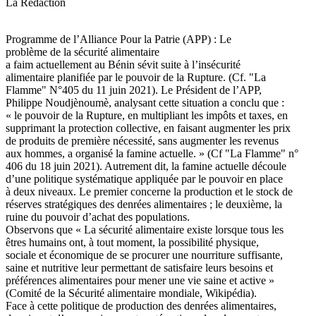
La Rédaction
Programme de l’Alliance Pour la Patrie (APP) : Le
problème de la sécurité alimentaire
a faim actuellement au Bénin sévit suite à l’insécurité
alimentaire planifiée par le pouvoir de la Rupture. (Cf. "La
Flamme" N°405 du 11 juin 2021). Le Président de l’APP,
Philippe Noudjènoumè, analysant cette situation a conclu que :
« le pouvoir de la Rupture, en multipliant les impôts et taxes, en
supprimant la protection collective, en faisant augmenter les prix
de produits de première nécessité, sans augmenter les revenus
aux hommes, a organisé la famine actuelle. » (Cf "La Flamme" n°
406 du 18 juin 2021). Autrement dit, la famine actuelle découle
d’une politique systématique appliquée par le pouvoir en place
à deux niveaux. Le premier concerne la production et le stock de
réserves stratégiques des denrées alimentaires ; le deuxième, la
ruine du pouvoir d’achat des populations.
Observons que « La sécurité alimentaire existe lorsque tous les
êtres humains ont, à tout moment, la possibilité physique,
sociale et économique de se procurer une nourriture suffisante,
saine et nutritive leur permettant de satisfaire leurs besoins et
préférences alimentaires pour mener une vie saine et active »
(Comité de la Sécurité alimentaire mondiale, Wikipédia).
Face à cette politique de production des denrées alimentaires,