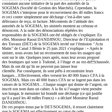
constatant aucune initiative de la part des autorités de la
SOGEMA (Société de Gestion des Marchés). Cependant, la
SOGEMA s’interpose pour le recouvrement des 40 milles francs
et ceci contre simplement une décharge c’est-à-dire sans
délivrance de reçu, ni facture. Mécontents de l’attitude des
autorités de la SOGEMA, les sinistrés montent au créneau et
dénoncent. A la suite des dénonciations répétées les
responsables de la SOGEMA ont été obligés de s’expliquer. En
effet, Monsieur Raoul DANDJINOU, Directeur de l’Exploitation et
des Travaux (DET) de la SOGEMA invité sur l’émission ‘’Actu
Matin’’ de Canal 3 Bénin le 25 juin 2021 s’explique : « Après le
sinistre, nous avons fait un recensement de tous les usagers qui
sont sur le site. Quelques jours après, nous leur avons proposé
des boutiques qui sont à Todomè, à l’étage et au rez-dechaussée.
Mais ils ont dit qu’ils ne peuvent pas laisser leur
clientèle. Par conséquent, ils sont prêts à reconstruire leurs
hangars…Effectivement, elles versent les 40 000 francs CFA à la
SOGEMA. Mais ces 40 000 francs CFA ne se logent pas dans les
caisses de la SOGEMA…Chaque usager qui donne de l’argent, on
inscrit son nom dans un cahier. A la fin si l’usager vient prendre
son hangar, le menuisier lui brandit une décharge (ce qui justifie
qu’il a payé les 40 milles Francs) » a déclaré Monsieur Raoul
DANDJINOU.
De ces propos tenus par le DET/SOGEMA, il ressort clairement
que la SOGEMA est effectivement au cœur de cette