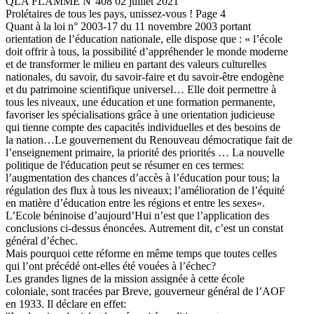
QLA FLAMME N°408 02 juillet 2021
Prolétaires de tous les pays, unissez-vous ! Page 4
Quant à la loi n° 2003-17 du 11 novembre 2003 portant
orientation de l’éducation nationale, elle dispose que : « l’école
doit offrir à tous, la possibilité d’appréhender le monde moderne
et de transformer le milieu en partant des valeurs culturelles
nationales, du savoir, du savoir-faire et du savoir-être endogène
et du patrimoine scientifique universel… Elle doit permettre à
tous les niveaux, une éducation et une formation permanente,
favoriser les spécialisations grâce à une orientation judicieuse
qui tienne compte des capacités individuelles et des besoins de
la nation…Le gouvernement du Renouveau démocratique fait de
l’enseignement primaire, la priorité des priorités … La nouvelle
politique de l'éducation peut se résumer en ces termes:
l’augmentation des chances d’accès à l’éducation pour tous; la
régulation des flux à tous les niveaux; l’amélioration de l’équité
en matière d’éducation entre les régions et entre les sexes».
L’Ecole béninoise d’aujourd’Hui n’est que l’application des
conclusions ci-dessus énoncées. Autrement dit, c’est un constat
général d’échec.
Mais pourquoi cette réforme en même temps que toutes celles
qui l’ont précédé ont-elles été vouées à l’échec?
Les grandes lignes de la mission assignée à cette école
coloniale, sont tracées par Breve, gouverneur général de l’AOF
en 1933. Il déclare en effet: