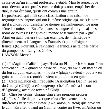
cause ce qu’un éminent professeur a établi. Mais le respect que
nous devons à nos professeurs ne doit pas nous empêcher de
dire, le cas échéant, qu’ils ont commis une erreur.
Le professeur qui a fait cette classification a eu raison de
regrouper ces langues qui ont la même origine aja, mais le nom
qu’il a choisi pour désigner ce groupe est malheureux. Ce nom
sème la confusion. En effet, dans les langues d’origine aja, les
noms de toutes les langues du monde se terminent par « gbé »
Ainsi en guin, parlera-t-on, par exemple, de « flanségbé »
(littéralement, « la langue des Français ») pour désigner le
français.(6). Pourtant, à l’évidence, le français ne fait pas partie
du groupe des « Langues Gbé ».
LAWSON Messan
------------------------
(1) : Il s’agit en réalité du pays Hwla ou Pla ; le « h » se transforme
souvent en « p » quand on passe de l’ewe, du hwla, du hweda ou
du fon au guin, exemples : « houta » (plage) devient « pouta » en
guin, « hou dou » (courir) devient « pou dou » en guin.
(2) : Cette situation était fréquente : Assiongbon Dadjin, 2è roi
du Guenyi (Glidji), a été longtemps chef d’armée à la cour
d’Agbomey, avant de revenir à Glidji.
(3) : Chez les Guins, chaque clan a ses prénoms propres
(4) ; Il est facile de prouver que c’est effectivement des
différentes variantes de l’ewe (ewe, anlon, ouatchi) que provient
le guin. En effet, quand un Guin rencontre un Ewe, un Anlon ou