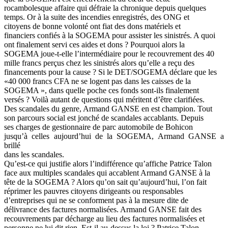
rocambolesque affaire qui défraie la chronique depuis quelques
temps. Or à la suite des incendies enregistrés, des ONG et
citoyens de bonne volonté ont fiat des dons matériels et
financiers confiés à la SOGEMA pour assister les sinistrés. A quoi
ont finalement servi ces aides et dons ? Pourquoi alors la
SOGEMA joue-t-elle l’intermédiaire pour le recouvrement des 40
mille francs perçus chez les sinistrés alors qu’elle a reçu des
financements pour la cause ? Si le DET/SOGEMA déclare que les
«40 000 francs CFA ne se logent pas dans les caisses de la
SOGEMA », dans quelle poche ces fonds sont-ils finalement
versés ? Voilà autant de questions qui méritent d’être clarifiées.
Des scandales du genre, Armand GANSE en est champion. Tout
son parcours social est jonché de scandales accablants. Depuis
ses charges de gestionnaire de parc automobile de Bohicon
jusqu’à celles aujourd’hui de la SOGEMA, Armand GANSE a
brillé
dans les scandales.
Qu’est-ce qui justifie alors l’indifférence qu’affiche Patrice Talon
face aux multiples scandales qui accablent Armand GANSE à la
tête de la SOGEMA ? Alors qu’on sait qu’aujourd’hui, l’on fait
réprimer les pauvres citoyens dirigeants ou responsables
d’entreprises qui ne se conforment pas à la mesure dite de
délivrance des factures normalisées. Armand GANSE fait des
recouvrements par décharge au lieu des factures normalisées et
personne ne lui dit rien. Est-il au-dessus la loi ? Patrice Talon