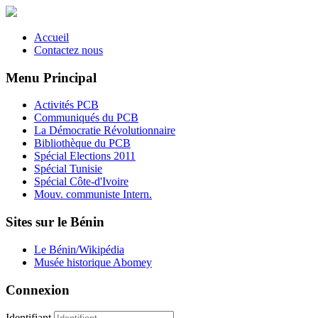
Accueil
Contactez nous
Menu Principal
Activités PCB
Communiqués du PCB
La Démocratie Révolutionnaire
Bibliothèque du PCB
Spécial Elections 2011
Spécial Tunisie
Spécial Côte-d'Ivoire
Mouv. communiste Intern.
Sites sur le Bénin
Le Bénin/Wikipédia
Musée historique Abomey
Connexion
Identifiant