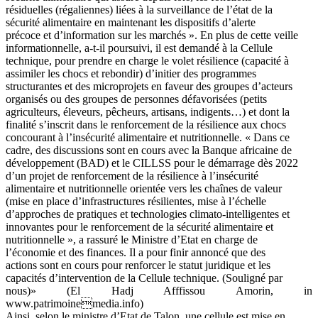
résiduelles (régaliennes) liées à la surveillance de l’état de la
sécurité alimentaire en maintenant les dispositifs d’alerte
précoce et d’information sur les marchés ». En plus de cette veille
informationnelle, a-t-il poursuivi, il est demandé à la Cellule
technique, pour prendre en charge le volet résilience (capacité à
assimiler les chocs et rebondir) d’initier des programmes
structurantes et des microprojets en faveur des groupes d’acteurs
organisés ou des groupes de personnes défavorisées (petits
agriculteurs, éleveurs, pêcheurs, artisans, indigents…) et dont la
finalité s’inscrit dans le renforcement de la résilience aux chocs
concourant à l’insécurité alimentaire et nutritionnelle. « Dans ce
cadre, des discussions sont en cours avec la Banque africaine de
développement (BAD) et le CILLSS pour le démarrage dès 2022
d’un projet de renforcement de la résilience à l’insécurité
alimentaire et nutritionnelle orientée vers les chaînes de valeur
(mise en place d’infrastructures résilientes, mise à l’échelle
d’approches de pratiques et technologies climato-intelligentes et
innovantes pour le renforcement de la sécurité alimentaire et
nutritionnelle », a rassuré le Ministre d’Etat en charge de
l’économie et des finances. Il a pour finir annoncé que des
actions sont en cours pour renforcer le statut juridique et les
capacités d’intervention de la Cellule technique. (Souligné par
nous)» (El Hadj Afffissou Amorin, in
www.patrimoinemedia.info)
Ainsi, selon le ministre d’Etat de Talon, une cellule est mise en