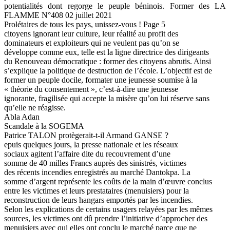
potentialités dont regorge le peuple béninois. Former des LA
FLAMME N°408 02 juillet 2021
Prolétaires de tous les pays, unissez-vous ! Page 5
citoyens ignorant leur culture, leur réalité au profit des
dominateurs et exploiteurs qui ne veulent pas qu’on se
développe comme eux, telle est la ligne directrice des dirigeants
du Renouveau démocratique : former des citoyens abrutis. Ainsi
s’explique la politique de destruction de l’école. L’objectif est de
former un peuple docile, formater une jeunesse soumise à la
« théorie du consentement », c’est-à-dire une jeunesse
ignorante, fragilisée qui accepte la misère qu’on lui réserve sans
qu’elle ne réagisse.
Abla Adan
Scandale à la SOGEMA
Patrice TALON protègerait-t-il Armand GANSE ?
epuis quelques jours, la presse nationale et les réseaux
sociaux agitent l’affaire dite du recouvrement d’une
somme de 40 milles Francs auprès des sinistrés, victimes
des récents incendies enregistrés au marché Dantokpa. La
somme d’argent représente les coûts de la main d’œuvre conclus
entre les victimes et leurs prestataires (menuisiers) pour la
reconstruction de leurs hangars emportés par les incendies.
Selon les explications de certains usagers relayées par les mêmes
sources, les victimes ont dû prendre l’initiative d’approcher des
menuisiers avec qui elles ont conclu le marché parce que ne