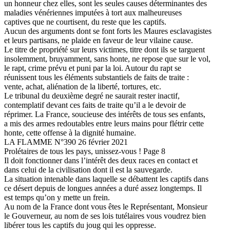
un honneur chez elles, sont les seules causes déterminantes des
maladies vénériennes imputées à tort aux malheureuses
captives que ne courtisent, du reste que les captifs.
Aucun des arguments dont se font forts les Maures esclavagistes
et leurs partisans, ne plaide en faveur de leur vilaine cause.
Le titre de propriété sur leurs victimes, titre dont ils se targuent
insolemment, bruyamment, sans honte, ne repose que sur le vol,
le rapt, crime prévu et puni par la loi. Autour du rapt se
réunissent tous les éléments substantiels de faits de traite :
vente, achat, aliénation de la liberté, tortures, etc.
Le tribunal du deuxième degré ne saurait rester inactif,
contemplatif devant ces faits de traite qu’il a le devoir de
réprimer. La France, soucieuse des intérêts de tous ses enfants,
a mis des armes redoutables entre leurs mains pour flétrir cette
honte, cette offense à la dignité humaine.
LA FLAMME N°390 26 février 2021
Prolétaires de tous les pays, unissez-vous ! Page 8
Il doit fonctionner dans l’intérêt des deux races en contact et
dans celui de la civilisation dont il est la sauvegarde.
La situation intenable dans laquelle se débattent les captifs dans
ce désert depuis de longues années a duré assez longtemps. Il
est temps qu’on y mette un frein.
Au nom de la France dont vous êtes le Représentant, Monsieur
le Gouverneur, au nom de ses lois tutélaires vous voudrez bien
libérer tous les captifs du joug qui les oppresse.