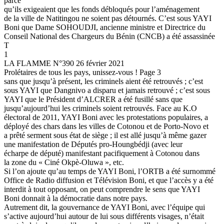
parce
qu’ils exigeaient que les fonds débloqués pour l’aménagement
de la ville de Natitingou ne soient pas détournés. C’est sous YAYI
Boni que Dame SOHOUDJI, ancienne ministre et Directrice du
Conseil National des Chargeurs du Bénin (CNCB) a été assassinée
T
1
LA FLAMME N°390 26 février 2021
Prolétaires de tous les pays, unissez-vous ! Page 3
sans que jusqu’à présent, les criminels aient été retrouvés ; c’est
sous YAYI que Dangnivo a disparu et jamais retrouvé ; c’est sous
YAYI que le Président d’ALCRER a été fusillé sans que
jusqu’aujourd’hui les criminels soient retrouvés. Face au K.O
électoral de 2011, YAYI Boni avec les protestations populaires, a
déployé des chars dans les villes de Cotonou et de Porto-Novo et
a prêté serment sous état de siège ; il est allé jusqu’à même gazer
une manifestation de Députés pro-Houngbédji (avec leur
écharpe de député) manifestant pacifiquement à Cotonou dans
la zone du « Ciné Okpè-Oluwa », etc.
Si l’on ajoute qu’au temps de YAYI Boni, l’ORTB a été surnommé
Office de Radio diffusion et Télévision Boni, et que l’accès y a été
interdit à tout opposant, on peut comprendre le sens que YAYI
Boni donnait à la démocratie dans notre pays.
Autrement dit, la gouvernance de YAYI Boni, avec l’équipe qui
s’active aujourd’hui autour de lui sous différents visages, n’était