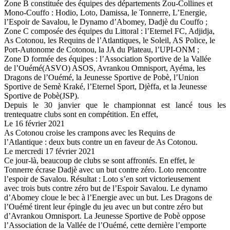
Zone B constituée des équipes des départements Zou-Collines et
Mono-Couffo : Hodio, Loto, Damissa, le Tonnerre, L’Energie,
l’Espoir de Savalou, le Dynamo d’Abomey, Dadjè du Couffo ;
Zone C composée des équipes du Littoral : l’Eternel FC, Adjidja,
As Cotonou, les Requins de l’Atlantiques, le Soleil, AS Police, le
Port-Autonome de Cotonou, la JA du Plateau, l’UPI-ONM ;
Zone D formée des équipes : l’Association Sportive de la Vallée
de l’Ouémé(ASVO) ASOS, Avrankou Omnisport, Ayéma, les
Dragons de l’Ouémé, la Jeunesse Sportive de Pobè, l’Union
Sportive de Semè Kraké, l’Eternel Sport, Djèffa, et la Jeunesse
Sportive de Pobè(JSP).
Depuis le 30 janvier que le championnat est lancé tous les
trentequatre clubs sont en compétition. En effet,
Le 16 février 2021
As Cotonou croise les crampons avec les Requins de
l’Atlantique : deux buts contre un en faveur de As Cotonou.
Le mercredi 17 février 2021
Ce jour-là, beaucoup de clubs se sont affrontés. En effet, le
Tonnerre écrase Dadjè avec un but contre zéro. Loto rencontre
l’espoir de Savalou. Résultat : Loto s’en sort victorieusement
avec trois buts contre zéro but de l’Espoir Savalou. Le dynamo
d’Abomey cloue le bec à l’Energie avec un but. Les Dragons de
l’Ouémé tirent leur épingle du jeu avec un but contre zéro but
d’Avrankou Omnisport. La Jeunesse Sportive de Pobè oppose
l’Association de la Vallée de l’Ouémé, cette dernière l’emporte