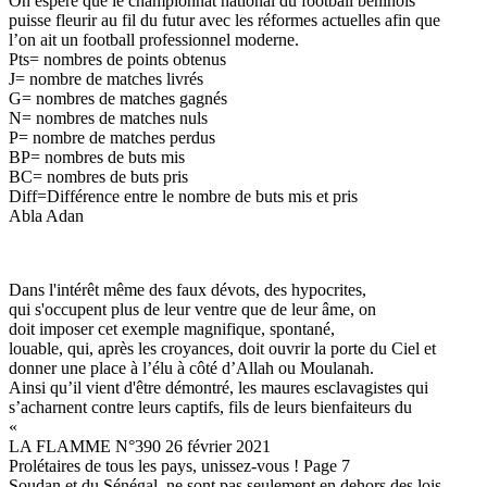
On espère que le championnat national du football béninois
puisse fleurir au fil du futur avec les réformes actuelles afin que
l’on ait un football professionnel moderne.
Pts= nombres de points obtenus
J= nombre de matches livrés
G= nombres de matches gagnés
N= nombres de matches nuls
P= nombre de matches perdus
BP= nombres de buts mis
BC= nombres de buts pris
Diff=Différence entre le nombre de buts mis et pris
Abla Adan
Dans l'intérêt même des faux dévots, des hypocrites,
qui s'occupent plus de leur ventre que de leur âme, on
doit imposer cet exemple magnifique, spontané,
louable, qui, après les croyances, doit ouvrir la porte du Ciel et
donner une place à l’élu à côté d’Allah ou Moulanah.
Ainsi qu’il vient d'être démontré, les maures esclavagistes qui
s’acharnent contre leurs captifs, fils de leurs bienfaiteurs du
«
LA FLAMME N°390 26 février 2021
Prolétaires de tous les pays, unissez-vous ! Page 7
Soudan et du Sénégal, ne sont pas seulement en dehors des lois