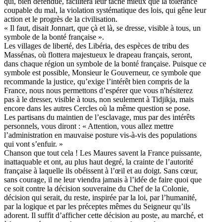
qui, bien défendue, facilitera leur tâche mieux que la tolérance
coupable du mal, la violation systématique des lois, qui gêne leur
action et le progrès de la civilisation.
« Il faut, disait Jonnart, que çà et là, se dresse, visible à tous, un
symbole de la bonté française ».
Les villages de liberté, des Libéria, des espèces de tribu des
Massénas, où flottera majestueux le drapeau français, seront,
dans chaque région un symbole de la bonté française. Puisque ce
symbole est possible, Monsieur le Gouverneur, ce symbole que
recommande la justice, qu’exige l’intérêt bien compris de la
France, nous nous permettons d’espérer que vous n'hésiterez
pas à le dresser, visible à tous, non seulement à Tidjikja, mais
encore dans les autres Cercles où la même question se pose.
Les partisans du maintien de l’esclavage, mus par des intérêts
personnels, vous diront : « Attention, vous allez mettre
l’administration en mauvaise posture vis-à-vis des populations
qui vont s’enfuir. »
Chanson que tout cela ! Les Maures savent la France puissante,
inattaquable et ont, au plus haut degré, la crainte de l’autorité
française à laquelle ils obéissent à l’œil et au doigt. Sans cœur,
sans courage, il ne leur viendra jamais à l’idée de faire quoi que
ce soit contre la décision souveraine du Chef de la Colonie,
décision qui serait, du reste, inspirée par la loi, par l’humanité,
par la logique et par les préceptes mêmes du Seigneur qu’ils
adorent. Il suffit d’afficher cette décision au poste, au marché, et