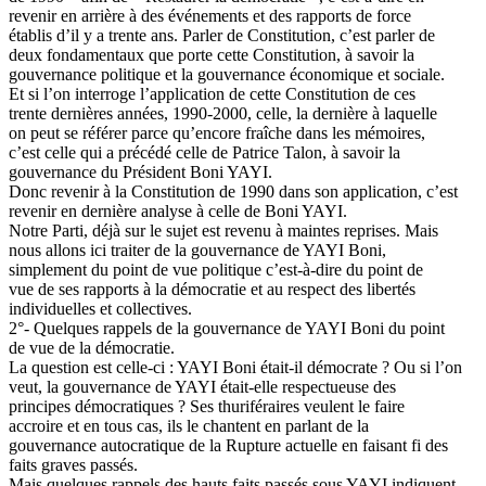
revenir en arrière à des événements et des rapports de force
établis d’il y a trente ans. Parler de Constitution, c’est parler de
deux fondamentaux que porte cette Constitution, à savoir la
gouvernance politique et la gouvernance économique et sociale.
Et si l’on interroge l’application de cette Constitution de ces
trente dernières années, 1990-2000, celle, la dernière à laquelle
on peut se référer parce qu’encore fraîche dans les mémoires,
c’est celle qui a précédé celle de Patrice Talon, à savoir la
gouvernance du Président Boni YAYI.
Donc revenir à la Constitution de 1990 dans son application, c’est
revenir en dernière analyse à celle de Boni YAYI.
Notre Parti, déjà sur le sujet est revenu à maintes reprises. Mais
nous allons ici traiter de la gouvernance de YAYI Boni,
simplement du point de vue politique c’est-à-dire du point de
vue de ses rapports à la démocratie et au respect des libertés
individuelles et collectives.
2°- Quelques rappels de la gouvernance de YAYI Boni du point
de vue de la démocratie.
La question est celle-ci : YAYI Boni était-il démocrate ? Ou si l’on
veut, la gouvernance de YAYI était-elle respectueuse des
principes démocratiques ? Ses thuriféraires veulent le faire
accroire et en tous cas, ils le chantent en parlant de la
gouvernance autocratique de la Rupture actuelle en faisant fi des
faits graves passés.
Mais quelques rappels des hauts faits passés sous YAYI indiquent