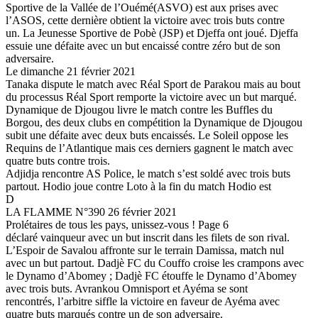
Sportive de la Vallée de l’Ouémé(ASVO) est aux prises avec
l’ASOS, cette dernière obtient la victoire avec trois buts contre
un. La Jeunesse Sportive de Pobè (JSP) et Djeffa ont joué. Djeffa
essuie une défaite avec un but encaissé contre zéro but de son
adversaire.
Le dimanche 21 février 2021
Tanaka dispute le match avec Réal Sport de Parakou mais au bout
du processus Réal Sport remporte la victoire avec un but marqué.
Dynamique de Djougou livre le match contre les Buffles du
Borgou, des deux clubs en compétition la Dynamique de Djougou
subit une défaite avec deux buts encaissés. Le Soleil oppose les
Requins de l’Atlantique mais ces derniers gagnent le match avec
quatre buts contre trois.
Adjidja rencontre AS Police, le match s’est soldé avec trois buts
partout. Hodio joue contre Loto à la fin du match Hodio est
D
LA FLAMME N°390 26 février 2021
Prolétaires de tous les pays, unissez-vous ! Page 6
déclaré vainqueur avec un but inscrit dans les filets de son rival.
L’Espoir de Savalou affronte sur le terrain Damissa, match nul
avec un but partout. Dadjè FC du Couffo croise les crampons avec
le Dynamo d’Abomey ; Dadjè FC étouffe le Dynamo d’Abomey
avec trois buts. Avrankou Omnisport et Ayéma se sont
rencontrés, l’arbitre siffle la victoire en faveur de Ayéma avec
quatre buts marqués contre un de son adversaire.