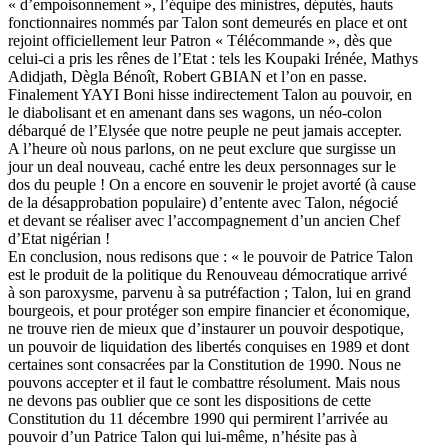
« d’empoisonnement », l’équipe des ministres, députés, hauts
fonctionnaires nommés par Talon sont demeurés en place et ont
rejoint officiellement leur Patron « Télécommande », dès que
celui-ci a pris les rênes de l’Etat : tels les Koupaki Irénée, Mathys
Adidjath, Dègla Bénoît, Robert GBIAN et l’on en passe.
Finalement YAYI Boni hisse indirectement Talon au pouvoir, en
le diabolisant et en amenant dans ses wagons, un néo-colon
débarqué de l’Elysée que notre peuple ne peut jamais accepter.
A l’heure où nous parlons, on ne peut exclure que surgisse un
jour un deal nouveau, caché entre les deux personnages sur le
dos du peuple ! On a encore en souvenir le projet avorté (à cause
de la désapprobation populaire) d’entente avec Talon, négocié
et devant se réaliser avec l’accompagnement d’un ancien Chef
d’Etat nigérian !
En conclusion, nous redisons que : « le pouvoir de Patrice Talon
est le produit de la politique du Renouveau démocratique arrivé
à son paroxysme, parvenu à sa putréfaction ; Talon, lui en grand
bourgeois, et pour protéger son empire financier et économique,
ne trouve rien de mieux que d’instaurer un pouvoir despotique,
un pouvoir de liquidation des libertés conquises en 1989 et dont
certaines sont consacrées par la Constitution de 1990. Nous ne
pouvons accepter et il faut le combattre résolument. Mais nous
ne devons pas oublier que ce sont les dispositions de cette
Constitution du 11 décembre 1990 qui permirent l’arrivée au
pouvoir d’un Patrice Talon qui lui-même, n’hésite pas à