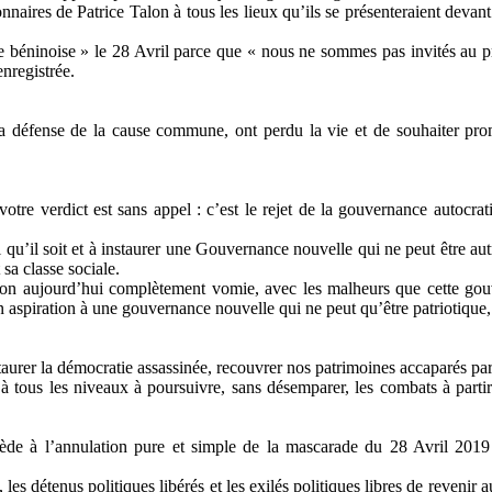
onnaires de Patrice Talon à tous les lieux qu’ils se présenteraient devant
ie béninoise » le 28 Avril parce que « nous ne sommes pas invités au pr
nregistrée.
la défense de la cause commune, ont perdu la vie et de souhaiter pr
otre verdict est sans appel : c’est le rejet de la gouvernance autocrati
u’il soit et à instaurer une Gouvernance nouvelle qui ne peut être aut
 sa classe sociale.
on aujourd’hui complètement vomie, avec les malheurs que cette gouv
son aspiration à une gouvernance nouvelle qui ne peut qu’être patriotique
taurer la démocratie assassinée, recouvrer nos patrimoines accaparés par
à tous les niveaux à poursuivre, sans désemparer, les combats à partir
de à l’annulation pure et simple de la mascarade du 28 Avril 2019 a
 les détenus politiques libérés et les exilés politiques libres de revenir 