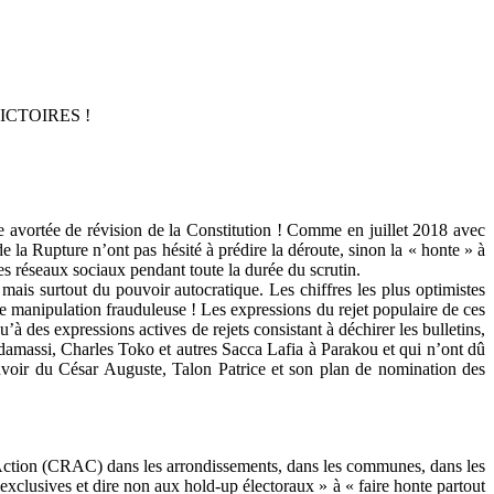
CTOIRES !
e avortée de révision de la Constitution ! Comme en juillet 2018 avec
de la Rupture n’ont pas hésité à prédire la déroute, sinon la « honte » à
des réseaux sociaux pendant toute la durée du scrutin.
 mais surtout du pouvoir autocratique. Les chiffres les plus optimistes
que manipulation frauduleuse ! Les expressions du rejet populaire de ces
u’à des expressions actives de rejets consistant à déchirer les bulletins,
badamassi, Charles Toko et autres Sacca Lafia à Parakou et qui n’ont dû
pouvoir du César Auguste, Talon Patrice et son plan de nomination des
d’Action (CRAC) dans les arrondissements, dans les communes, dans les
s exclusives et dire non aux hold-up électoraux » à « faire honte partout