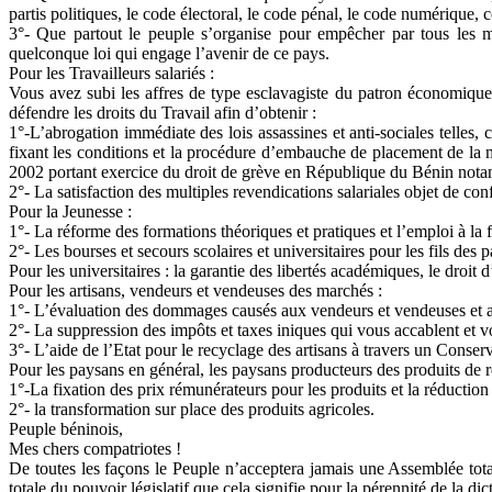
partis politiques, le code électoral, le code pénal, le code numérique, 
3°- Que partout le peuple s’organise pour empêcher par tous les 
quelconque loi qui engage l’avenir de ce pays.
Pour les Travailleurs salariés :
Vous avez subi les affres de type esclavagiste du patron économique e
défendre les droits du Travail afin d’obtenir :
1°-L’abrogation immédiate des lois assassines et anti-sociales telles
fixant les conditions et la procédure d’embauche de placement de la m
2002 portant exercice du droit de grève en République du Bénin not
2°- La satisfaction des multiples revendications salariales objet de co
Pour la Jeunesse :
1°- La réforme des formations théoriques et pratiques et l’emploi à la f
2°- Les bourses et secours scolaires et universitaires pour les fils des 
Pour les universitaires : la garantie des libertés académiques, le droit d
Pour les artisans, vendeurs et vendeuses des marchés :
1°- L’évaluation des dommages causés aux vendeurs et vendeuses et au
2°- La suppression des impôts et taxes iniques qui vous accablent et v
3°- L’aide de l’Etat pour le recyclage des artisans à travers un Conserva
Pour les paysans en général, les paysans producteurs des produits de r
1°-La fixation des prix rémunérateurs pour les produits et la réduction 
2°- la transformation sur place des produits agricoles.
Peuple béninois,
Mes chers compatriotes !
De toutes les façons le Peuple n’acceptera jamais une Assemblée t
totale du pouvoir législatif que cela signifie pour la pérennité de la dic