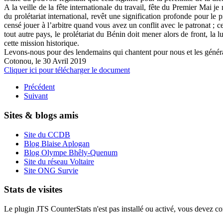
A la veille de la fête internationale du travail, fête du Premier Mai j
du prolétariat international, revêt une signification profonde pour le 
censé jouer à l’arbitre quand vous avez un conflit avec le patronat ; c
tout autre pays, le prolétariat du Bénin doit mener alors de front, la
cette mission historique.
Levons-nous pour des lendemains qui chantent pour nous et les généra
Cotonou, le 30 Avril 2019
Cliquer ici pour télécharger le document
Précédent
Suivant
Sites & blogs amis
Site du CCDB
Blog Blaise Aplogan
Blog Olympe Bhêly-Quenum
Site du réseau Voltaire
Site ONG Survie
Stats de visites
Le plugin JTS CounterStats n'est pas installé ou activé, vous devez corr