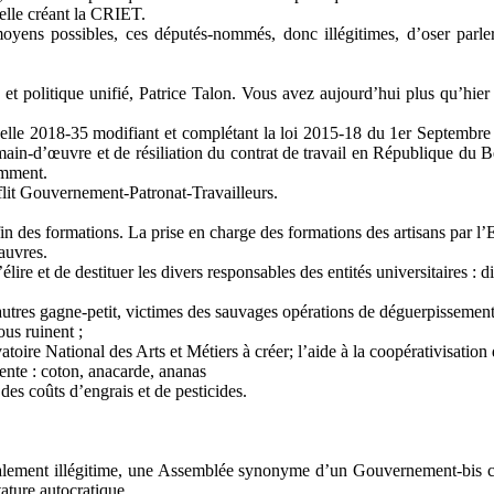
celle créant la CRIET.
moyens possibles, ces députés-nommés, donc illégitimes, d’oser parl
t politique unifié, Patrice Talon. Vous avez aujourd’hui plus qu’hier le
, celle 2018-35 modifiant et complétant la loi 2015-18 du 1er Septembre 
ain-d’œuvre et de résiliation du contrat de travail en République du B
amment.
nflit Gouvernement-Patronat-Travailleurs.
in des formations. La prise en charge des formations des artisans par l’E
pauvres.
’élire et de destituer les divers responsables des entités universitaires :
tres gagne-petit, victimes des sauvages opérations de déguerpissement 
ous ruinent ;
toire National des Arts et Métiers à créer; l’aide à la coopérativisation 
ente : coton, anacarde, ananas
des coûts d’engrais et de pesticides.
otalement illégitime, une Assemblée synonyme d’un Gouvernement-bis 
tature autocratique.