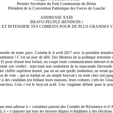
Premier Secrétaire du Parti Communiste du Bénin
Président de la Convention Patriotique des Forces de Gauche
ADDRESSE XXIII
BRAVO PEUPLE BENINOIS !
 ET INTENSIFIE TES COMBATS POUR DE PLUS GRANDES VI
mentée de notre pays. Comme le 4 avril 2017 avec la première tentativ
titution ! C’est un jour de défi. Des Mentors de la politique terroriste 
. Et pour réussir leur forfait, on coupe toute communication internet et 
rimé son verdict : rejet total non seulement de la mascarade électorale
re chiffre supérieur donné, par on ne sait quelle institution, ne serait 
on de vote – qui se traduit en un simple boycott ( on reste chez soi) jusq
se à des candidats (en brûlant leurs maisons, leurs voitures ) tels les G
otection. Cela c’est le boycott actif. Une cinglante défaite pour le 
er que mon adresse à « constituer partout des Comités de Résistance et 
ral, à « s’opposer par tous les moyens légaux et légitimes à des élection