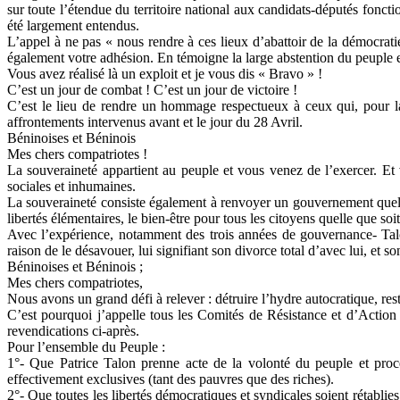
sur toute l’étendue du territoire national aux candidats-députés foncti
été largement entendus.
L’appel à ne pas « nous rendre à ces lieux d’abattoir de la démocrat
également votre adhésion. En témoigne la large abstention du peuple e
Vous avez réalisé là un exploit et je vous dis « Bravo » !
C’est un jour de combat ! C’est un jour de victoire !
C’est le lieu de rendre un hommage respectueux à ceux qui, pour 
affrontements intervenus avant et le jour du 28 Avril.
Béninoises et Béninois
Mes chers compatriotes !
La souveraineté appartient au peuple et vous venez de l’exercer. Et v
sociales et inhumaines.
La souveraineté consiste également à renvoyer un gouvernement quel q
libertés élémentaires, le bien-être pour tous les citoyens quelle que soit
Avec l’expérience, notamment des trois années de gouvernance- Tal
raison de le désavouer, lui signifiant son divorce total d’avec lui, et 
Béninoises et Béninois ;
Mes chers compatriotes,
Nous avons un grand défi à relever : détruire l’hydre autocratique, res
C’est pourquoi j’appelle tous les Comités de Résistance et d’Action 
revendications ci-après.
Pour l’ensemble du Peuple :
1°- Que Patrice Talon prenne acte de la volonté du peuple et procè
effectivement exclusives (tant des pauvres que des riches).
2°- Que toutes les libertés démocratiques et syndicales soient rétablies,