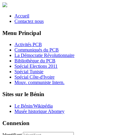
Accueil
Contactez nous
Menu Principal
Activités PCB
Communiqués du PCB
La Démocratie Révolutionnaire
Bibliothèque du PCB
Spécial Elections 2011
Spécial Tunisie
Spécial Côte-d'Ivoire
Mouv. communiste Intern.
Sites sur le Bénin
Le Bénin/Wikipédia
Musée historique Abomey
Connexion
Identifiant