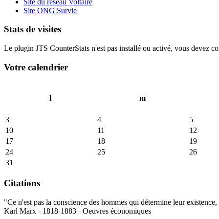
Site du réseau Voltaire
Site ONG Survie
Stats de visites
Le plugin JTS CounterStats n'est pas installé ou activé, vous devez corr
Votre calendrier
l
m
3
4
5
10
11
12
17
18
19
24
25
26
31
Citations
"Ce n'est pas la conscience des hommes qui détermine leur existence, c
Karl Marx - 1818-1883 - Oeuvres économiques