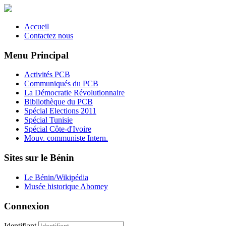
Accueil
Contactez nous
Menu Principal
Activités PCB
Communiqués du PCB
La Démocratie Révolutionnaire
Bibliothèque du PCB
Spécial Elections 2011
Spécial Tunisie
Spécial Côte-d'Ivoire
Mouv. communiste Intern.
Sites sur le Bénin
Le Bénin/Wikipédia
Musée historique Abomey
Connexion
Identifiant