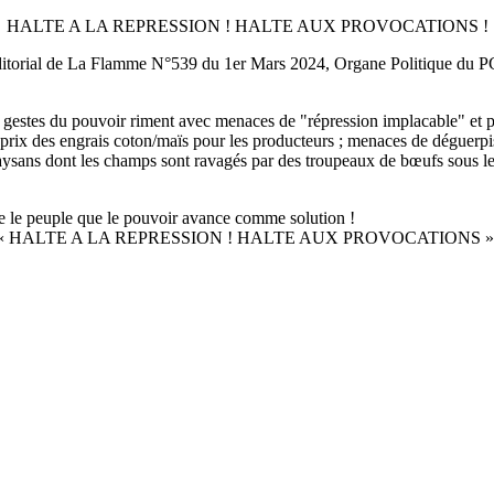
HALTE A LA REPRESSION ! HALTE AUX PROVOCATIONS !
itorial de La Flamme N°539 du 1er Mars 2024, Organe Politique du 
 et gestes du pouvoir riment avec menaces de "répression implacable" et 
prix des engrais coton/maïs pour les producteurs ; menaces de déguerp
paysans dont les champs sont ravagés par des troupeaux de bœufs sous le
ntre le peuple que le pouvoir avance comme solution !
ccablé dit « HALTE A LA REPRESSION ! HALTE AUX PROVOCATIONS »