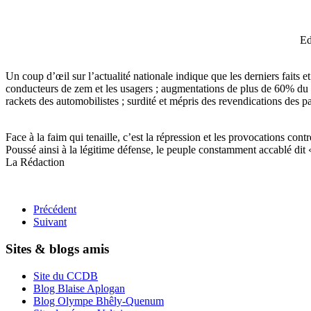
Ed
Un coup d’œil sur l’actualité nationale indique que les derniers faits
conducteurs de zem et les usagers ; augmentations de plus de 60% du 
rackets des automobilistes ; surdité et mépris des revendications des 
Face à la faim qui tenaille, c’est la répression et les provocations co
Poussé ainsi à la légitime défense, le peuple constamment a
La Rédaction
Précédent
Suivant
Sites & blogs amis
Site du CCDB
Blog Blaise Aplogan
Blog Olympe Bhêly-Quenum