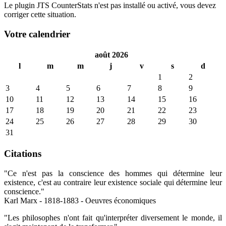
Le plugin JTS CounterStats n'est pas installé ou activé, vous devez
corriger cette situation.
Votre calendrier
août 2026
l
m
m
j
v
s
d
1
2
3
4
5
6
7
8
9
10
11
12
13
14
15
16
17
18
19
20
21
22
23
24
25
26
27
28
29
30
31
Citations
"Ce n'est pas la conscience des hommes qui détermine leur
existence, c'est au contraire leur existence sociale qui détermine leur
conscience."
Karl Marx - 1818-1883 - Oeuvres économiques
"Les philosophes n'ont fait qu'interpréter diversement le monde, il