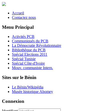
Accueil
Contactez nous
Menu Principal
Activités PCB
Communiqués du PCB
La Démocratie Révolutionnaire
Bibliothèque du PCB
Spécial Elections 2011
Spécial Tunisie
Spécial Côte-d'Ivoire
Mouv. communiste Intern.
Sites sur le Bénin
Le Bénin/Wikipédia
Musée historique Abomey
Connexion
Identifiant