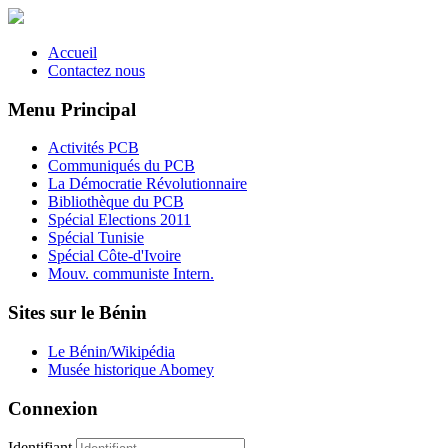
Accueil
Contactez nous
Menu Principal
Activités PCB
Communiqués du PCB
La Démocratie Révolutionnaire
Bibliothèque du PCB
Spécial Elections 2011
Spécial Tunisie
Spécial Côte-d'Ivoire
Mouv. communiste Intern.
Sites sur le Bénin
Le Bénin/Wikipédia
Musée historique Abomey
Connexion
Identifiant