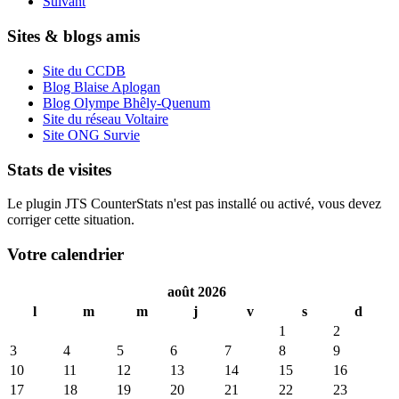
Suivant
Sites & blogs amis
Site du CCDB
Blog Blaise Aplogan
Blog Olympe Bhêly-Quenum
Site du réseau Voltaire
Site ONG Survie
Stats de visites
Le plugin JTS CounterStats n'est pas installé ou activé, vous devez
corriger cette situation.
Votre calendrier
août 2026
l
m
m
j
v
s
d
1
2
3
4
5
6
7
8
9
10
11
12
13
14
15
16
17
18
19
20
21
22
23