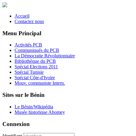
Accueil
Contactez nous
Menu Principal
Activités PCB
Communiqués du PCB
La Démocratie Révolutionnaire
Bibliothèque du PCB
Spécial Elections 2011
Spécial Tunisie
Spécial Côte-d'Ivoire
Mouv. communiste Intern.
Sites sur le Bénin
Le Bénin/Wikipédia
Musée historique Abomey
Connexion
Identifiant