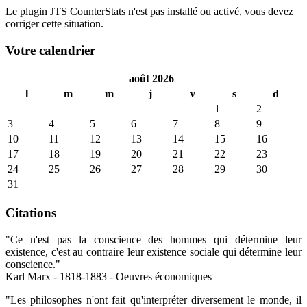
Le plugin JTS CounterStats n'est pas installé ou activé, vous devez
corriger cette situation.
Votre calendrier
août 2026
l
m
m
j
v
s
d
1
2
3
4
5
6
7
8
9
10
11
12
13
14
15
16
17
18
19
20
21
22
23
24
25
26
27
28
29
30
31
Citations
"Ce n'est pas la conscience des hommes qui détermine leur
existence, c'est au contraire leur existence sociale qui détermine leur
conscience."
Karl Marx - 1818-1883 - Oeuvres économiques
"Les philosophes n'ont fait qu'interpréter diversement le monde, il