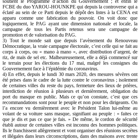
soutient le Programme d’action du Gouvernement ; et enfin le
FCBE du duo YAROU-HOUNKPE qui depuis la controverse qui a
éclaté au sein de ce Parti depuis le dépôt des listes à la CENA est
apparu comme une fabrication du pouvoir. On voit donc que
logiquement, le PAG ayant une dimension nationale et locale, la
campagne de tous les Partis retenus sera une campagne de
promotion et de valorisation du PAG.
3) Tout le monde sait que depuis l’avènement du Renouveau
Démocratique, la vraie campagne électorale, c’est celle qui se fait au
corps à corps, ou « mano à mano », avec distribution d’argent, de
riz, de maïs de sel etc. Malheureusement, elle a déjà commencé sur
le terrain pour les élections du 17 mai, malgré les consignes du
Gouvernement face à l’épidémie du coronavirus.
4) En effet, depuis le lundi 30 mars 2020, des mesures sévères ont
été prises dans le cadre de la lutte contre le coronavirus ; isolement
de certaines villes du reste du pays, fermeture des lieux de prières,
interdiction de réunion à plusieurs et dernièrement, obligation du
port du masque en public. Mais ce qu’on constate, c’est que ces
recommandations sont pour le peuple et non pour les dirigeants. On
l’a encore vu dernièrement avec le Président Talon lui-même au
volant de sa voiture sans masque, signifiant au peuple : « faites ce
que je dis et pas ce que je fais. » De même, le cordon de sécurité
établi autour de certaines villes est inconnu des hommes politiques.
Ils le franchissent allègrement et vont organiser des réunions secrètes
et illégales dans leurs circonscriptions, dans des maisons avec trente