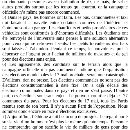
ou cinquante personnes avec distribution de riz, de maïs, de sel et
autres produits surtout par les temps qui courent, or la campagne
officielle n’a même pas encore commencé.
5) Dans le pays, les hommes ont faim. Les bus, camionnettes et taxi
qui faisaient la navette entre certaines contrées de l’intérieur et
Cotonou sont au garage. Les chauffeurs et petits propriétaires de ces
véhicules sont confrontés à d’énormes difficultés. Les étudiants ont
été renvoyés de l’université sans penser à une solution alternative
pour ceux qui se retrouvent seuls. Les petits travailleurs des bars
sont laissés à l’abandon. Pendant ce temps, le pouvoir est prêt à
dépenser de l’argent pour l’achat de millions de masques et de gel
pour des élections sans enjeu.
6) Les agissements des candidats sur le terrain alors que la
campagne officielle n’a pas commencé indique que l’organisation
des élections municipales le 17 mai prochain, serait une catastrophe.
D’ailleurs, rien ne presse. Les élections communales ne sont pas des
élections constitutionnelles à date fixe. On a déjà décalé des
élections communales dans ce pays et rien ne s’est passé. D’autre
part, ces élections sont sans enjeu. Le pouvoir contrôle déjà les 77
communes du pays. Pour les élections du 17 mai, tous les Partis
retenus sont de son bord. Il n’y a aucun Parti de l’opposition. Nous
sommes donc encore en face d’élections exclusives.
7) Aujourd’hui, l’éthique a fait beaucoup de progrès. Le regard porté
sur la vie d’un homme n’est plus le même qu’entretemps. Personne
ne comprendra qu’on sacrifie la vie de milliers de gens pour des