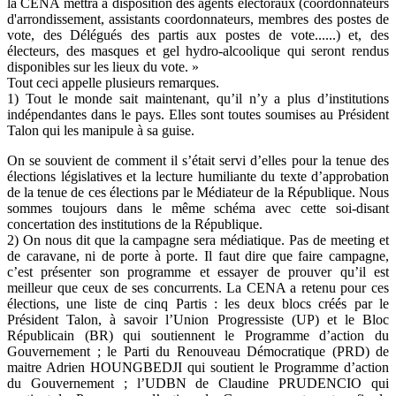
la CENA mettra à disposition des agents électoraux (coordonnateurs
d'arrondissement, assistants coordonnateurs, membres des postes de
vote, des Délégués des partis aux postes de vote......) et, des
électeurs, des masques et gel hydro-alcoolique qui seront rendus
disponibles sur les lieux du vote. »
Tout ceci appelle plusieurs remarques.
1) Tout le monde sait maintenant, qu’il n’y a plus d’institutions
indépendantes dans le pays. Elles sont toutes soumises au Président
Talon qui les manipule à sa guise.
On se souvient de comment il s’était servi d’elles pour la tenue des
élections législatives et la lecture humiliante du texte d’approbation
de la tenue de ces élections par le Médiateur de la République. Nous
sommes toujours dans le même schéma avec cette soi-disant
concertation des institutions de la République.
2) On nous dit que la campagne sera médiatique. Pas de meeting et
de caravane, ni de porte à porte. Il faut dire que faire campagne,
c’est présenter son programme et essayer de prouver qu’il est
meilleur que ceux de ses concurrents. La CENA a retenu pour ces
élections, une liste de cinq Partis : les deux blocs créés par le
Président Talon, à savoir l’Union Progressiste (UP) et le Bloc
Républicain (BR) qui soutiennent le Programme d’action du
Gouvernement ; le Parti du Renouveau Démocratique (PRD) de
maitre Adrien HOUNGBEDJI qui soutient le Programme d’action
du Gouvernement ; l’UDBN de Claudine PRUDENCIO qui