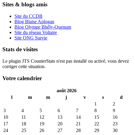
Sites & blogs amis
Site du CCDB
Blog Blaise Aplogan
Blog Olympe Bhêly-Quenum
Site du réseau Voltaire
Site ONG Survie
Stats de visites
Le plugin JTS CounterStats n'est pas installé ou activé, vous devez
corriger cette situation.
Votre calendrier
août 2026
l
m
m
j
v
s
d
1
2
3
4
5
6
7
8
9
10
11
12
13
14
15
16
17
18
19
20
21
22
23
24
25
26
27
28
29
30