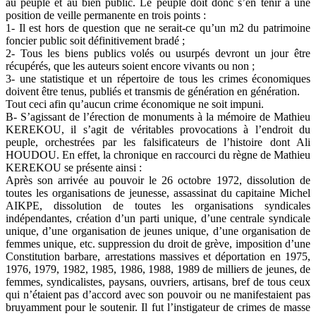
au peuple et au bien public. Le peuple doit donc s’en tenir à une
position de veille permanente en trois points :
1- Il est hors de question que ne serait-ce qu’un m2 du patrimoine
foncier public soit définitivement bradé ;
2- Tous les biens publics volés ou usurpés devront un jour être
récupérés, que les auteurs soient encore vivants ou non ;
3- une statistique et un répertoire de tous les crimes économiques
doivent être tenus, publiés et transmis de génération en génération.
Tout ceci afin qu’aucun crime économique ne soit impuni.
B- S’agissant de l’érection de monuments à la mémoire de Mathieu
KEREKOU, il s’agit de véritables provocations à l’endroit du
peuple, orchestrées par les falsificateurs de l’histoire dont Ali
HOUDOU. En effet, la chronique en raccourci du règne de Mathieu
KEREKOU se présente ainsi :
Après son arrivée au pouvoir le 26 octobre 1972, dissolution de
toutes les organisations de jeunesse, assassinat du capitaine Michel
AIKPE, dissolution de toutes les organisations syndicales
indépendantes, création d’un parti unique, d’une centrale syndicale
unique, d’une organisation de jeunes unique, d’une organisation de
femmes unique, etc. suppression du droit de grève, imposition d’une
Constitution barbare, arrestations massives et déportation en 1975,
1976, 1979, 1982, 1985, 1986, 1988, 1989 de milliers de jeunes, de
femmes, syndicalistes, paysans, ouvriers, artisans, bref de tous ceux
qui n’étaient pas d’accord avec son pouvoir ou ne manifestaient pas
bruyamment pour le soutenir. Il fut l’instigateur de crimes de masse