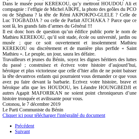
Dans le musée pour KEREKOU, qu’y mettront HOUDOU Ali et
compagnie : l’effigie de Michel AÏKPE, la photo des geôles du PCO
ou de Sègbana ? la tête de Rémi AKPOKPO-GLELE ? Celle de
Luc TOGBADJA ? ou celle de Parfait ATCHAKA ? Parce que ce
sont là, les grands faits d’armes du Général !!!
Il est donc hors de question qu’un édifice public porte le nom de
Mathieu KEREKOU, qu’il soit stade, école ou université, jardin ou
musée ; que ce soit ouvertement et insolemment Mathieu
KEREKOU ou discrètement et de manière plus perfide « Saint
Mathieu ». Le peuple, un jour, saura les défaire.
Travailleurs et jeunes du Bénin, soyez les dignes héritiers des luttes
du passé ; construisez et écrivez votre histoire d’aujourd’hui,
héroïque et plus victorieuse que celle d’hier afin de ne point baisser
la tête devantvos enfants qui pourraient vous demander ce que vous
avez pu faire devant la barbarie. Ecrivez votre histoire, brave et
héroïque afin que les HOUDOU, les Léandre HOUNGBEDJI et
autres Agapit MAFORIKAN ne soient point chroniqueurs d’une
histoire tronquée et avilissante pour vous.
Cotonou, le 7 décembre 2019
Le Parti Communiste du Bénin
Cliquer ici pour télécharger l'intégralité du document
Précédent
Suivant