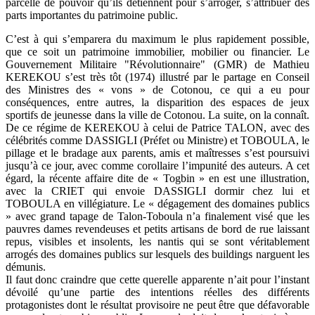
parcelle de pouvoir qu’ils détiennent pour s’arroger, s’attribuer des
parts importantes du patrimoine public.
C’est à qui s’emparera du maximum le plus rapidement possible,
que ce soit un patrimoine immobilier, mobilier ou financier. Le
Gouvernement Militaire "Révolutionnaire" (GMR) de Mathieu
KEREKOU s’est très tôt (1974) illustré par le partage en Conseil
des Ministres des « vons » de Cotonou, ce qui a eu pour
conséquences, entre autres, la disparition des espaces de jeux
sportifs de jeunesse dans la ville de Cotonou. La suite, on la connaît.
De ce régime de KEREKOU à celui de Patrice TALON, avec des
célébrités comme DASSIGLI (Préfet ou Ministre) et TOBOULA, le
pillage et le bradage aux parents, amis et maîtresses s’est poursuivi
jusqu’à ce jour, avec comme corollaire l’impunité des auteurs. A cet
égard, la récente affaire dite de « Togbin » en est une illustration,
avec la CRIET qui envoie DASSIGLI dormir chez lui et
TOBOULA en villégiature. Le « dégagement des domaines publics
» avec grand tapage de Talon-Toboula n’a finalement visé que les
pauvres dames revendeuses et petits artisans de bord de rue laissant
repus, visibles et insolents, les nantis qui se sont véritablement
arrogés des domaines publics sur lesquels des buildings narguent les
démunis.
Il faut donc craindre que cette querelle apparente n’ait pour l’instant
dévoilé qu’une partie des intentions réelles des différents
protagonistes dont le résultat provisoire ne peut être que défavorable