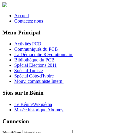
Accueil
Contactez nous
Menu Principal
Activités PCB
Communiqués du PCB
La Démocratie Révolutionnaire
Bibliothèque du PCB
Spécial Elections 2011
Spécial Tunisie
Spécial Côte-d'Ivoire
Mouv. communiste Intern.
Sites sur le Bénin
Le Bénin/Wikipédia
Musée historique Abomey
Connexion
Identifiant