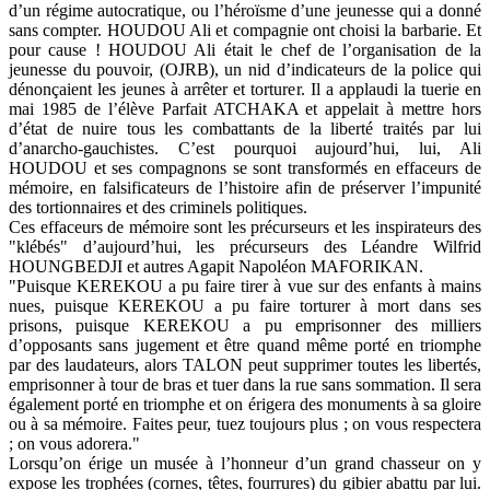
d’un régime autocratique, ou l’héroïsme d’une jeunesse qui a donné
sans compter. HOUDOU Ali et compagnie ont choisi la barbarie. Et
pour cause ! HOUDOU Ali était le chef de l’organisation de la
jeunesse du pouvoir, (OJRB), un nid d’indicateurs de la police qui
dénonçaient les jeunes à arrêter et torturer. Il a applaudi la tuerie en
mai 1985 de l’élève Parfait ATCHAKA et appelait à mettre hors
d’état de nuire tous les combattants de la liberté traités par lui
d’anarcho-gauchistes. C’est pourquoi aujourd’hui, lui, Ali
HOUDOU et ses compagnons se sont transformés en effaceurs de
mémoire, en falsificateurs de l’histoire afin de préserver l’impunité
des tortionnaires et des criminels politiques.
Ces effaceurs de mémoire sont les précurseurs et les inspirateurs des
"klébés" d’aujourd’hui, les précurseurs des Léandre Wilfrid
HOUNGBEDJI et autres Agapit Napoléon MAFORIKAN.
"Puisque KEREKOU a pu faire tirer à vue sur des enfants à mains
nues, puisque KEREKOU a pu faire torturer à mort dans ses
prisons, puisque KEREKOU a pu emprisonner des milliers
d’opposants sans jugement et être quand même porté en triomphe
par des laudateurs, alors TALON peut supprimer toutes les libertés,
emprisonner à tour de bras et tuer dans la rue sans sommation. Il sera
également porté en triomphe et on érigera des monuments à sa gloire
ou à sa mémoire. Faites peur, tuez toujours plus ; on vous respectera
; on vous adorera."
Lorsqu’on érige un musée à l’honneur d’un grand chasseur on y
expose les trophées (cornes, têtes, fourrures) du gibier abattu par lui.