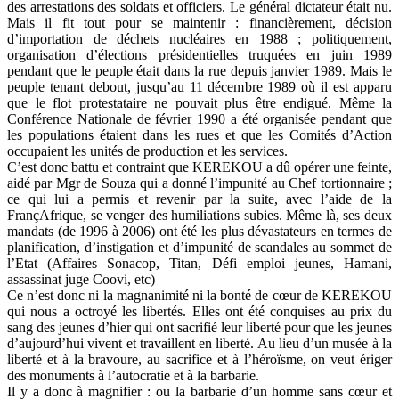
des arrestations des soldats et officiers. Le général dictateur était nu.
Mais il fit tout pour se maintenir : financièrement, décision
d’importation de déchets nucléaires en 1988 ; politiquement,
organisation d’élections présidentielles truquées en juin 1989
pendant que le peuple était dans la rue depuis janvier 1989. Mais le
peuple tenant debout, jusqu’au 11 décembre 1989 où il est apparu
que le flot protestataire ne pouvait plus être endigué. Même la
Conférence Nationale de février 1990 a été organisée pendant que
les populations étaient dans les rues et que les Comités d’Action
occupaient les unités de production et les services.
C’est donc battu et contraint que KEREKOU a dû opérer une feinte,
aidé par Mgr de Souza qui a donné l’impunité au Chef tortionnaire ;
ce qui lui a permis et revenir par la suite, avec l’aide de la
FrançAfrique, se venger des humiliations subies. Même là, ses deux
mandats (de 1996 à 2006) ont été les plus dévastateurs en termes de
planification, d’instigation et d’impunité de scandales au sommet de
l’Etat (Affaires Sonacop, Titan, Défi emploi jeunes, Hamani,
assassinat juge Coovi, etc)
Ce n’est donc ni la magnanimité ni la bonté de cœur de KEREKOU
qui nous a octroyé les libertés. Elles ont été conquises au prix du
sang des jeunes d’hier qui ont sacrifié leur liberté pour que les jeunes
d’aujourd’hui vivent et travaillent en liberté. Au lieu d’un musée à la
liberté et à la bravoure, au sacrifice et à l’héroïsme, on veut ériger
des monuments à l’autocratie et à la barbarie.
Il y a donc à magnifier : ou la barbarie d’un homme sans cœur et