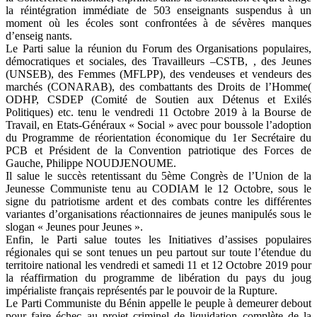
la réintégration immédiate de 503 enseignants suspendus à un
moment où les écoles sont confrontées à de sévères manques
d’enseig nants.
Le Parti salue la réunion du Forum des Organisations populaires,
démocratiques et sociales, des Travailleurs –CSTB, , des Jeunes
(UNSEB), des Femmes (MFLPP), des vendeuses et vendeurs des
marchés (CONARAB), des combattants des Droits de l’Homme(
ODHP, CSDEP (Comité de Soutien aux Détenus et Exilés
Politiques) etc. tenu le vendredi 11 Octobre 2019 à la Bourse de
Travail, en Etats-Généraux « Social » avec pour boussole l’adoption
du Programme de réorientation économique du 1er Secrétaire du
PCB et Président de la Convention patriotique des Forces de
Gauche, Philippe NOUDJENOUME.
Il salue le succès retentissant du 5ème Congrès de l’Union de la
Jeunesse Communiste tenu au CODIAM le 12 Octobre, sous le
signe du patriotisme ardent et des combats contre les différentes
variantes d’organisations réactionnaires de jeunes manipulés sous le
slogan « Jeunes pour Jeunes ».
Enfin, le Parti salue toutes les Initiatives d’assises populaires
régionales qui se sont tenues un peu partout sur toute l’étendue du
territoire national les vendredi et samedi 11 et 12 Octobre 2019 pour
la réaffirmation du programme de libération du pays du joug
impérialiste français représentés par le pouvoir de la Rupture.
Le Parti Communiste du Bénin appelle le peuple à demeurer debout
pour faire échec au projet criminel de liquidation complète de la