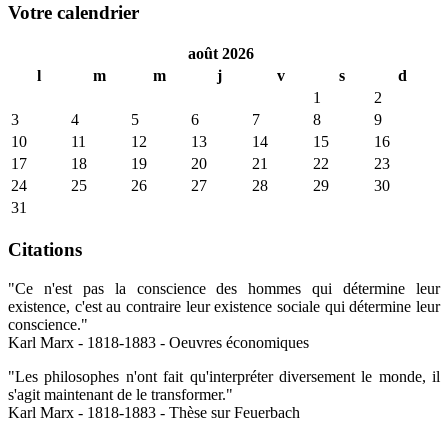
Votre calendrier
août 2026
l
m
m
j
v
s
d
1
2
3
4
5
6
7
8
9
10
11
12
13
14
15
16
17
18
19
20
21
22
23
24
25
26
27
28
29
30
31
Citations
"Ce n'est pas la conscience des hommes qui détermine leur
existence, c'est au contraire leur existence sociale qui détermine leur
conscience."
Karl Marx - 1818-1883 - Oeuvres économiques
"Les philosophes n'ont fait qu'interpréter diversement le monde, il
s'agit maintenant de le transformer."
Karl Marx - 1818-1883 - Thèse sur Feuerbach