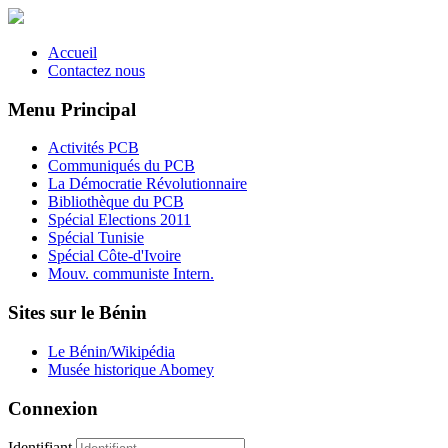
Accueil
Contactez nous
Menu Principal
Activités PCB
Communiqués du PCB
La Démocratie Révolutionnaire
Bibliothèque du PCB
Spécial Elections 2011
Spécial Tunisie
Spécial Côte-d'Ivoire
Mouv. communiste Intern.
Sites sur le Bénin
Le Bénin/Wikipédia
Musée historique Abomey
Connexion
Identifiant