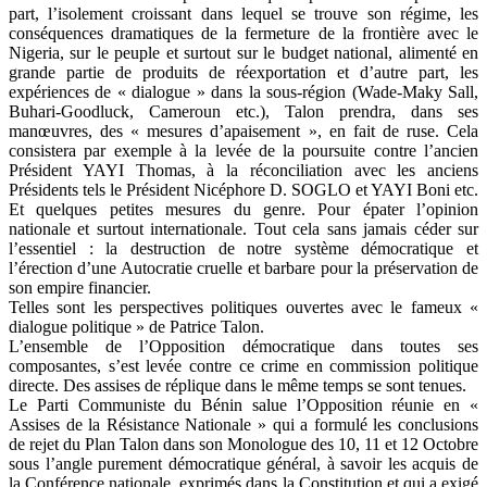
part, l’isolement croissant dans lequel se trouve son régime, les
conséquences dramatiques de la fermeture de la frontière avec le
Nigeria, sur le peuple et surtout sur le budget national, alimenté en
grande partie de produits de réexportation et d’autre part, les
expériences de « dialogue » dans la sous-région (Wade-Maky Sall,
Buhari-Goodluck, Cameroun etc.), Talon prendra, dans ses
manœuvres, des « mesures d’apaisement », en fait de ruse. Cela
consistera par exemple à la levée de la poursuite contre l’ancien
Président YAYI Thomas, à la réconciliation avec les anciens
Présidents tels le Président Nicéphore D. SOGLO et YAYI Boni etc.
Et quelques petites mesures du genre. Pour épater l’opinion
nationale et surtout internationale. Tout cela sans jamais céder sur
l’essentiel : la destruction de notre système démocratique et
l’érection d’une Autocratie cruelle et barbare pour la préservation de
son empire financier.
Telles sont les perspectives politiques ouvertes avec le fameux «
dialogue politique » de Patrice Talon.
L’ensemble de l’Opposition démocratique dans toutes ses
composantes, s’est levée contre ce crime en commission politique
directe. Des assises de réplique dans le même temps se sont tenues.
Le Parti Communiste du Bénin salue l’Opposition réunie en «
Assises de la Résistance Nationale » qui a formulé les conclusions
de rejet du Plan Talon dans son Monologue des 10, 11 et 12 Octobre
sous l’angle purement démocratique général, à savoir les acquis de
la Conférence nationale, exprimés dans la Constitution et qui a exigé