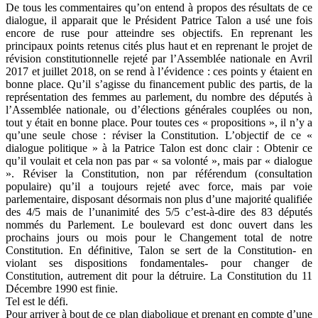
De tous les commentaires qu’on entend à propos des résultats de ce
dialogue, il apparait que le Président Patrice Talon a usé une fois
encore de ruse pour atteindre ses objectifs. En reprenant les
principaux points retenus cités plus haut et en reprenant le projet de
révision constitutionnelle rejeté par l’Assemblée nationale en Avril
2017 et juillet 2018, on se rend à l’évidence : ces points y étaient en
bonne place. Qu’il s’agisse du financement public des partis, de la
représentation des femmes au parlement, du nombre des députés à
l’Assemblée nationale, ou d’élections générales couplées ou non,
tout y était en bonne place. Pour toutes ces « propositions », il n’y a
qu’une seule chose : réviser la Constitution. L’objectif de ce «
dialogue politique » à la Patrice Talon est donc clair : Obtenir ce
qu’il voulait et cela non pas par « sa volonté », mais par « dialogue
». Réviser la Constitution, non par référendum (consultation
populaire) qu’il a toujours rejeté avec force, mais par voie
parlementaire, disposant désormais non plus d’une majorité qualifiée
des 4/5 mais de l’unanimité des 5/5 c’est-à-dire des 83 députés
nommés du Parlement. Le boulevard est donc ouvert dans les
prochains jours ou mois pour le Changement total de notre
Constitution. En définitive, Talon se sert de la Constitution- en
violant ses dispositions fondamentales- pour changer de
Constitution, autrement dit pour la détruire. La Constitution du 11
Décembre 1990 est finie.
Tel est le défi.
Pour arriver à bout de ce plan diabolique et prenant en compte d’une