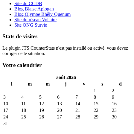
Site du CCDB
Blog Blaise Aplogan
Blog Olympe Bhêly-Quenum
Site du réseau Voltaire
Site ONG Survie
Stats de visites
Le plugin JTS CounterStats n'est pas installé ou activé, vous devez
corriger cette situation.
Votre calendrier
août 2026
l
m
m
j
v
s
d
1
2
3
4
5
6
7
8
9
10
11
12
13
14
15
16
17
18
19
20
21
22
23
24
25
26
27
28
29
30
31