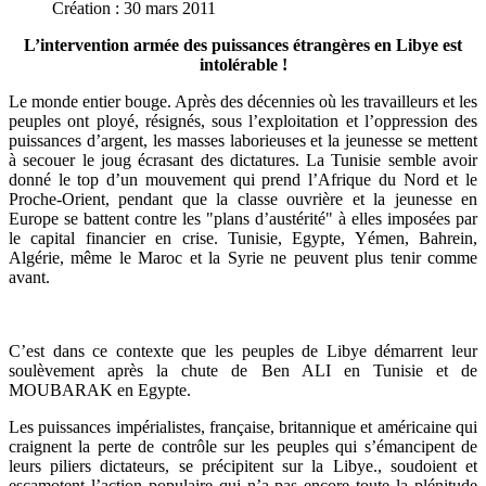
Création : 30 mars 2011
L’intervention armée des puissances étrangères en Libye est
intolérable !
Le monde entier bouge. Après des décennies où les travailleurs et les
peuples ont ployé, résignés, sous l’exploitation et l’oppression des
puissances d’argent, les masses laborieuses et la jeunesse se mettent
à secouer le joug écrasant des dictatures. La Tunisie semble avoir
donné le top d’un mouvement qui prend l’Afrique du Nord et le
Proche-Orient, pendant que la classe ouvrière et la jeunesse en
Europe se battent contre les "plans d’austérité" à elles imposées par
le capital financier en crise. Tunisie, Egypte, Yémen, Bahrein,
Algérie, même le Maroc et la Syrie ne peuvent plus tenir comme
avant.
C’est dans ce contexte que les peuples de Libye démarrent leur
soulèvement après la chute de Ben ALI en Tunisie et de
MOUBARAK en Egypte.
Les puissances impérialistes, française, britannique et américaine qui
craignent la perte de contrôle sur les peuples qui s’émancipent de
leurs piliers dictateurs, se précipitent sur la Libye., soudoient et
escamotent l’action populaire qui n’a pas encore toute la plénitude