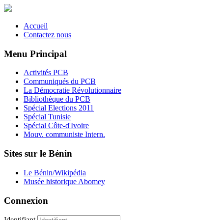
Accueil
Contactez nous
Menu Principal
Activités PCB
Communiqués du PCB
La Démocratie Révolutionnaire
Bibliothèque du PCB
Spécial Elections 2011
Spécial Tunisie
Spécial Côte-d'Ivoire
Mouv. communiste Intern.
Sites sur le Bénin
Le Bénin/Wikipédia
Musée historique Abomey
Connexion
Identifiant