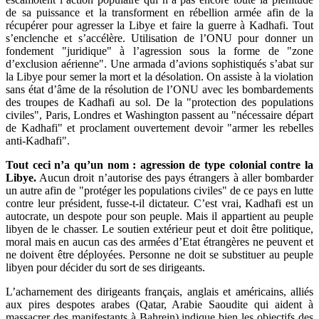
de sa puissance et la transforment en rébellion armée afin de la
récupérer pour agresser la Libye et faire la guerre à Kadhafi. Tout
s’enclenche et s’accélère. Utilisation de l’ONU pour donner un
fondement "juridique" à l’agression sous la forme de "zone
d’exclusion aérienne". Une armada d’avions sophistiqués s’abat sur
la Libye pour semer la mort et la désolation. On assiste à la violation
sans état d’âme de la résolution de l’ONU avec les bombardements
des troupes de Kadhafi au sol. De la "protection des populations
civiles", Paris, Londres et Washington passent au "nécessaire départ
de Kadhafi" et proclament ouvertement devoir "armer les rebelles
anti-Kadhafi".
Tout ceci n’a qu’un nom : agression de type colonial contre la
Libye.
Aucun droit n’autorise des pays étrangers à aller bombarder
un autre afin de "protéger les populations civiles" de ce pays en lutte
contre leur président, fusse-t-il dictateur. C’est vrai, Kadhafi est un
autocrate, un despote pour son peuple. Mais il appartient au peuple
libyen de le chasser. Le soutien extérieur peut et doit être politique,
moral mais en aucun cas des armées d’Etat étrangères ne peuvent et
ne doivent être déployées. Personne ne doit se substituer au peuple
libyen pour décider du sort de ses dirigeants.
L’acharnement des dirigeants français, anglais et américains, alliés
aux pires despotes arabes (Qatar, Arabie Saoudite qui aident à
massacrer des manifestants à Bahrein) indique bien les objectifs des