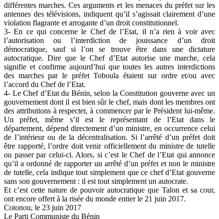
différentes marches. Ces arguments et les menaces du préfet sur les
antennes des télévisions, indiquent qu’il s’agissait clairement d’une
violation flagrante et arrogante d’un droit constitutionnel.
3- En ce qui concerne le Chef de l’Etat, il n’a rien à voir avec
l’autorisation ou l’interdiction de jouissance d’un droit
démocratique, sauf si l’on se trouve être dans une dictature
autocratique. Dire que le Chef d’Etat autorise une marche, cela
signifie et confirme aujourd’hui que toutes les autres interdictions
des marches par le préfet Toboula étaient sur ordre et/ou avec
l’accord du Chef de l’Etat.
4- Le Chef d’Etat du Bénin, selon la Constitution gouverne avec un
gouvernement dont il est bien sûr le chef, mais dont les membres ont
des attributions à respecter, à commencer par le Président lui-même.
Un préfet, même s’il est le représentant de l’Etat dans le
département, dépend directement d’un ministre, en occurrence celui
de l’intérieur ou de la décentralisation. Si l’arrêté d’un préfet doit
être rapporté, l’ordre doit venir officiellement du ministre de tutelle
ou passer par celui-ci. Alors, si c’est le Chef de l’Etat qui annonce
qu’il a ordonné de rapporter un arrêté d’un préfet et non le ministre
de tutelle, cela indique tout simplement que ce chef d’Etat gouverne
sans son gouvernement : il est tout simplement un autocrate.
Et c’est cette nature de pouvoir autocratique que Talon et sa cour,
ont encore offert à la risée du monde entier le 21 juin 2017.
Cotonou, le 23 juin 2017
Le Parti Communiste du Bénin