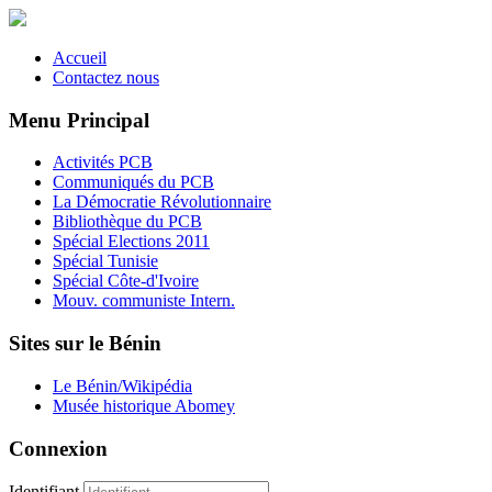
Accueil
Contactez nous
Menu Principal
Activités PCB
Communiqués du PCB
La Démocratie Révolutionnaire
Bibliothèque du PCB
Spécial Elections 2011
Spécial Tunisie
Spécial Côte-d'Ivoire
Mouv. communiste Intern.
Sites sur le Bénin
Le Bénin/Wikipédia
Musée historique Abomey
Connexion
Identifiant