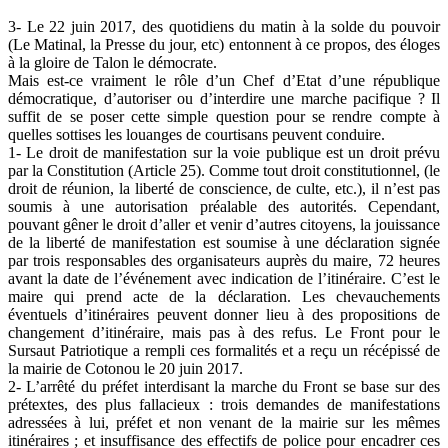
3- Le 22 juin 2017, des quotidiens du matin à la solde du pouvoir
(Le Matinal, la Presse du jour, etc) entonnent à ce propos, des éloges
à la gloire de Talon le démocrate.
Mais est-ce vraiment le rôle d’un Chef d’Etat d’une république
démocratique, d’autoriser ou d’interdire une marche pacifique ? Il
suffit de se poser cette simple question pour se rendre compte à
quelles sottises les louanges de courtisans peuvent conduire.
1- Le droit de manifestation sur la voie publique est un droit prévu
par la Constitution (Article 25). Comme tout droit constitutionnel, (le
droit de réunion, la liberté de conscience, de culte, etc.), il n’est pas
soumis à une autorisation préalable des autorités. Cependant,
pouvant gêner le droit d’aller et venir d’autres citoyens, la jouissance
de la liberté de manifestation est soumise à une déclaration signée
par trois responsables des organisateurs auprès du maire, 72 heures
avant la date de l’événement avec indication de l’itinéraire. C’est le
maire qui prend acte de la déclaration. Les chevauchements
éventuels d’itinéraires peuvent donner lieu à des propositions de
changement d’itinéraire, mais pas à des refus. Le Front pour le
Sursaut Patriotique a rempli ces formalités et a reçu un récépissé de
la mairie de Cotonou le 20 juin 2017.
2- L’arrêté du préfet interdisant la marche du Front se base sur des
prétextes, des plus fallacieux : trois demandes de manifestations
adressées à lui, préfet et non venant de la mairie sur les mêmes
itinéraires ; et insuffisance des effectifs de police pour encadrer ces