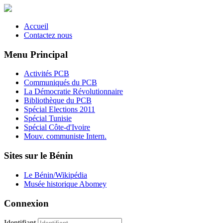
Accueil
Contactez nous
Menu Principal
Activités PCB
Communiqués du PCB
La Démocratie Révolutionnaire
Bibliothèque du PCB
Spécial Elections 2011
Spécial Tunisie
Spécial Côte-d'Ivoire
Mouv. communiste Intern.
Sites sur le Bénin
Le Bénin/Wikipédia
Musée historique Abomey
Connexion
Identifiant