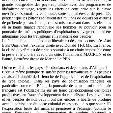
grande bourgeoisie des pays capitalistes avec des programmes de
libéralisme sauvage, rejette les effets de cette crise sur la classe
ouvrière, désormais livrée à toutes sortes de misères et de précarités
pendant que les patrons se taillent des millions de dollars ou d’euros
de prébende par an. La duperie est mise en avant dans des élections
où la haute finance renouvelle ses hommes au pouvoir pour la
poursuite des mêmes politiques d’exploitation sauvage et de misère
inhumaine pour les travailleurs et la majorité des peuples.
La faillite de la mondialisation libérale est désormais constatée. Aux
Etats-Unis, c’est l’extrême-droite avec Donald TRUMP. En France,
la classe ouvrière est désormais soumise à un choix impossible entre
la peste et le choléra avec d’un côté, l’ultralibéral MACRON et de
l’autre, l’extrême droite de Marine Le PEN.
Qu’en est-il dans les pays néocoloniaux et dépendants d’Afrique ?
C’est la même politique de misère pour les travailleurs et les peuples
; mais ceci doublé de la férocité de l’oppression et de l’exploitation
de type colonial. Dans les pays de colonisation française en
particulier comme le Bénin, la poursuite de la main-mise coloniale
française est l’obstacle majeur au franc développement des forces
productives, au franc développement du capitalisme. Les travailleurs
et les peuples de nos pays n’ont pas encore la liberté de produire
avec la persistance du pacte colonial et ses servitudes que sont : 1°-
l’exportation brute des matières premières à l’étranger (comme le
coton, l’anacarde ...) ; l’importation de produits fabriqués à