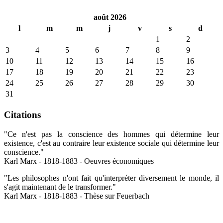
août 2026
l
m
m
j
v
s
d
1
2
3
4
5
6
7
8
9
10
11
12
13
14
15
16
17
18
19
20
21
22
23
24
25
26
27
28
29
30
31
Citations
"Ce n'est pas la conscience des hommes qui détermine leur
existence, c'est au contraire leur existence sociale qui détermine leur
conscience."
Karl Marx - 1818-1883 - Oeuvres économiques
"Les philosophes n'ont fait qu'interpréter diversement le monde, il
s'agit maintenant de le transformer."
Karl Marx - 1818-1883 - Thèse sur Feuerbach