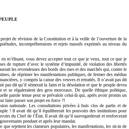
 PEUPLE
ojet de révision de la Constitution et à la veille de l’ouverture de la
uiétudes, incompréhensions et rejets massifs exprimés au niveau du
t en m’élisant, vous devez accepter tout ce que je veux, tout ce que je
ses de rupture d’avec le système d’impunité, de violation des libertés
aserait les revendeuses des bords des rues et des marchés qui, contre le
iantines, de réprimer les manifestations publiques, de fermer des médias
nancières, y compris la caisse des veuves et retraités. Il n’avait pas dit
t pas dit qu’il sèmerait la faim et la désolation et que le peuple devra
t et se régaleraient des gros morceaux. De quelle éthique politique,
elle parole tenue peut se prévaloir celui-là qui, après avoir promis un
r faire passer son projet en force ?!
on nationale. Les consultations privées à huis clos de partis et de
e ! Il avait dit qu’il équilibrerait les pouvoirs des institutions pour
oirs du Chef de l’État. Il avait dit qu’il sauvegarderait et renforcerait
es gouvernants pendant et après leur mandat.
que rejettent les clameurs populaires, les manifestations, les sit-in de