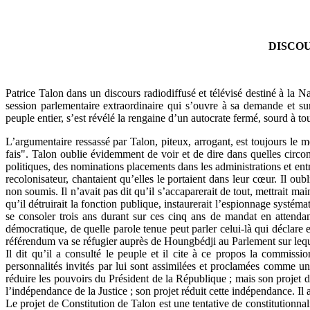
DISCOU
Patrice Talon dans un discours radiodiffusé et télévisé destiné à la N
session parlementaire extraordinaire qui s’ouvre à sa demande et 
peuple entier, s’est révélé la rengaine d’un autocrate fermé, sourd à to
L’argumentaire ressassé par Talon, piteux, arrogant, est toujours le m
fais". Talon oublie évidemment de voir et de dire dans quelles circon
politiques, des nominations placements dans les administrations et entr
recolonisateur, chantaient qu’elles le portaient dans leur cœur. Il oub
non soumis. Il n’avait pas dit qu’il s’accaparerait de tout, mettrait mai
qu’il détruirait la fonction publique, instaurerait l’espionnage systém
se consoler trois ans durant sur ces cinq ans de mandat en attendan
démocratique, de quelle parole tenue peut parler celui-là qui déclare 
référendum va se réfugier auprès de Houngbédji au Parlement sur lequel 
Il dit qu’il a consulté le peuple et il cite à ce propos la commis
personnalités invités par lui sont assimilées et proclamées comme une 
réduire les pouvoirs du Président de la République ; mais son projet dés
l’indépendance de la Justice ; son projet réduit cette indépendance. Il 
Le projet de Constitution de Talon est une tentative de constitutionnal