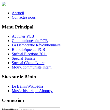
Accueil
Contactez nous
Menu Principal
Activités PCB
Communiqués du PCB
La Démocratie Révolutionnaire
Bibliothèque du PCB
Spécial Elections 2011
Spécial Tunisie
Spécial Côte-d'Ivoire
Mouv. communiste Intern.
Sites sur le Bénin
Le Bénin/Wikipédia
Musée historique Abomey
Connexion
Identifiant