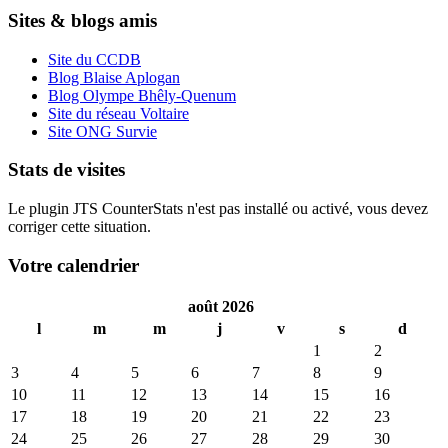
Sites & blogs amis
Site du CCDB
Blog Blaise Aplogan
Blog Olympe Bhêly-Quenum
Site du réseau Voltaire
Site ONG Survie
Stats de visites
Le plugin JTS CounterStats n'est pas installé ou activé, vous devez
corriger cette situation.
Votre calendrier
août 2026
l
m
m
j
v
s
d
1
2
3
4
5
6
7
8
9
10
11
12
13
14
15
16
17
18
19
20
21
22
23
24
25
26
27
28
29
30