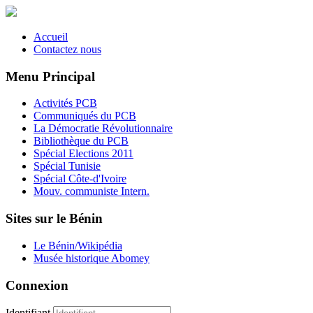
Accueil
Contactez nous
Menu Principal
Activités PCB
Communiqués du PCB
La Démocratie Révolutionnaire
Bibliothèque du PCB
Spécial Elections 2011
Spécial Tunisie
Spécial Côte-d'Ivoire
Mouv. communiste Intern.
Sites sur le Bénin
Le Bénin/Wikipédia
Musée historique Abomey
Connexion
Identifiant