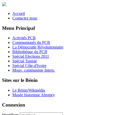
Accueil
Contactez nous
Menu Principal
Activités PCB
Communiqués du PCB
La Démocratie Révolutionnaire
Bibliothèque du PCB
Spécial Elections 2011
Spécial Tunisie
Spécial Côte-d'Ivoire
Mouv. communiste Intern.
Sites sur le Bénin
Le Bénin/Wikipédia
Musée historique Abomey
Connexion
Identifiant