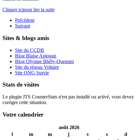
Cliquer icipour lire la suite
Précédent
Suivant
Sites & blogs amis
Site du CCDB
Blog Blaise Aplogan
Blog Olympe Bhêly-Quenum
Site du réseau Voltaire
Site ONG Survie
Stats de visites
Le plugin JTS CounterStats n'est pas installé ou activé, vous devez
corriger cette situation.
Votre calendrier
août 2026
l
m
m
j
v
s
d