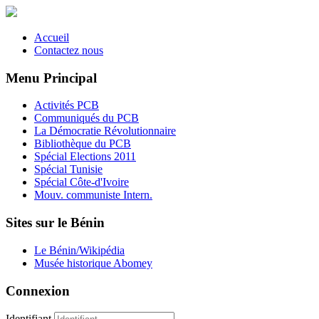
Accueil
Contactez nous
Menu Principal
Activités PCB
Communiqués du PCB
La Démocratie Révolutionnaire
Bibliothèque du PCB
Spécial Elections 2011
Spécial Tunisie
Spécial Côte-d'Ivoire
Mouv. communiste Intern.
Sites sur le Bénin
Le Bénin/Wikipédia
Musée historique Abomey
Connexion
Identifiant