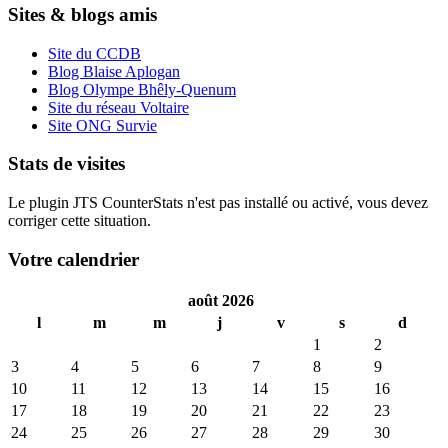
Sites & blogs amis
Site du CCDB
Blog Blaise Aplogan
Blog Olympe Bhêly-Quenum
Site du réseau Voltaire
Site ONG Survie
Stats de visites
Le plugin JTS CounterStats n'est pas installé ou activé, vous devez
corriger cette situation.
Votre calendrier
août 2026
l
m
m
j
v
s
d
1
2
3
4
5
6
7
8
9
10
11
12
13
14
15
16
17
18
19
20
21
22
23
24
25
26
27
28
29
30