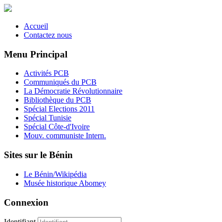
Accueil
Contactez nous
Menu Principal
Activités PCB
Communiqués du PCB
La Démocratie Révolutionnaire
Bibliothèque du PCB
Spécial Elections 2011
Spécial Tunisie
Spécial Côte-d'Ivoire
Mouv. communiste Intern.
Sites sur le Bénin
Le Bénin/Wikipédia
Musée historique Abomey
Connexion
Identifiant