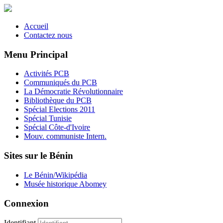
Accueil
Contactez nous
Menu Principal
Activités PCB
Communiqués du PCB
La Démocratie Révolutionnaire
Bibliothèque du PCB
Spécial Elections 2011
Spécial Tunisie
Spécial Côte-d'Ivoire
Mouv. communiste Intern.
Sites sur le Bénin
Le Bénin/Wikipédia
Musée historique Abomey
Connexion
Identifiant