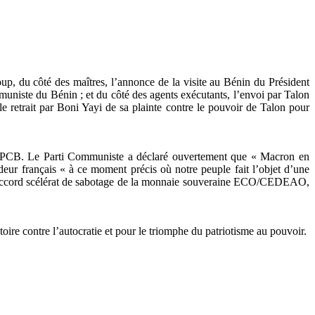
p, du côté des maîtres, l’annonce de la visite au Bénin du Président
muniste du Bénin ; et du côté des agents exécutants, l’envoi par Talon
retrait par Boni Yayi de sa plainte contre le pouvoir de Talon pour
es du PCB. Le Parti Communiste a déclaré ouvertement que « Macron en
eur français « à ce moment précis où notre peuple fait l’objet d’une
de l’accord scélérat de sabotage de la monnaie souveraine ECO/CEDEAO,
toire contre l’autocratie et pour le triomphe du patriotisme au pouvoir.