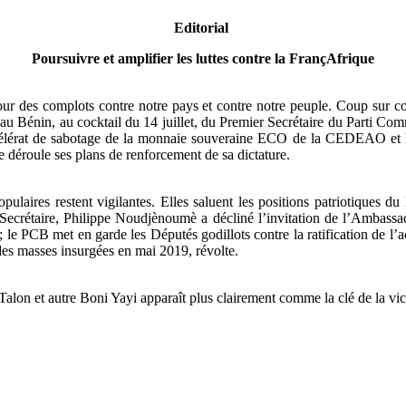
Editorial
Poursuivre et amplifier les luttes contre la FrançAfrique
r des complots contre notre pays et contre notre peuple. Coup sur cou
u Bénin, au cocktail du 14 juillet, du Premier Secrétaire du Parti Com
célérat de sabotage de la monnaie souveraine ECO de la CEDEAO et le 
 déroule ses plans de renforcement de sa dictature.
opulaires restent vigilantes. Elles saluent les positions patriotiqu
 Secrétaire, Philippe Noudjènoumè a décliné l’invitation de l’Ambassad
» ; le PCB met en garde les Députés godillots contre la ratification 
 des masses insurgées en mai 2019, révolte.
 Talon et autre Boni Yayi apparaît plus clairement comme la clé de la vic