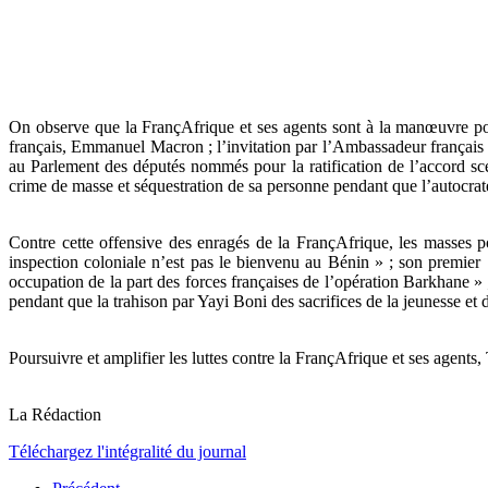
On observe que la FrançAfrique et ses agents sont à la manœuvre pou
français, Emmanuel Macron ; l’invitation par l’Ambassadeur français a
au Parlement des députés nommés pour la ratification de l’accord s
crime de masse et séquestration de sa personne pendant que l’autocrate
Contre cette offensive des enragés de la FrançAfrique, les masses p
inspection coloniale n’est pas le bienvenu au Bénin » ; son premier
occupation de la part des forces françaises de l’opération Barkhane 
pendant que la trahison par Yayi Boni des sacrifices de la jeunesse et
Poursuivre et amplifier les luttes contre la FrançAfrique et ses agents,
La Rédaction
Téléchargez l'intégralité du journal