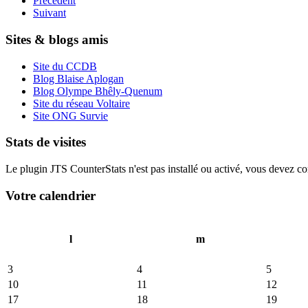
Précédent
Suivant
Sites & blogs amis
Site du CCDB
Blog Blaise Aplogan
Blog Olympe Bhêly-Quenum
Site du réseau Voltaire
Site ONG Survie
Stats de visites
Le plugin JTS CounterStats n'est pas installé ou activé, vous devez corr
Votre calendrier
l
m
3
4
5
10
11
12
17
18
19