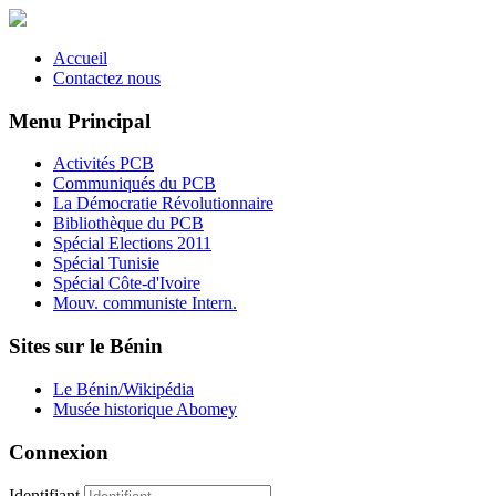
Accueil
Contactez nous
Menu Principal
Activités PCB
Communiqués du PCB
La Démocratie Révolutionnaire
Bibliothèque du PCB
Spécial Elections 2011
Spécial Tunisie
Spécial Côte-d'Ivoire
Mouv. communiste Intern.
Sites sur le Bénin
Le Bénin/Wikipédia
Musée historique Abomey
Connexion
Identifiant