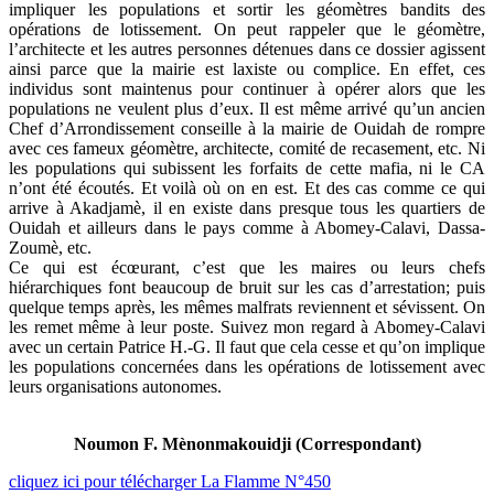
impliquer les populations et sortir les géomètres bandits des
opérations de lotissement. On peut rappeler que le géomètre,
l’architecte et les autres personnes détenues dans ce dossier agissent
ainsi parce que la mairie est laxiste ou complice. En effet, ces
individus sont maintenus pour continuer à opérer alors que les
populations ne veulent plus d’eux. Il est même arrivé qu’un ancien
Chef d’Arrondissement conseille à la mairie de Ouidah de rompre
avec ces fameux géomètre, architecte, comité de recasement, etc. Ni
les populations qui subissent les forfaits de cette mafia, ni le CA
n’ont été écoutés. Et voilà où on en est. Et des cas comme ce qui
arrive à Akadjamè, il en existe dans presque tous les quartiers de
Ouidah et ailleurs dans le pays comme à Abomey-Calavi, Dassa-
Zoumè, etc.
Ce qui est écœurant, c’est que les maires ou leurs chefs
hiérarchiques font beaucoup de bruit sur les cas d’arrestation; puis
quelque temps après, les mêmes malfrats reviennent et sévissent. On
les remet même à leur poste. Suivez mon regard à Abomey-Calavi
avec un certain Patrice H.-G. Il faut que cela cesse et qu’on implique
les populations concernées dans les opérations de lotissement avec
leurs organisations autonomes.
Noumon F. Mènonmakouidji (Correspondant)
cliquez ici pour télécharger La Flamme N°450