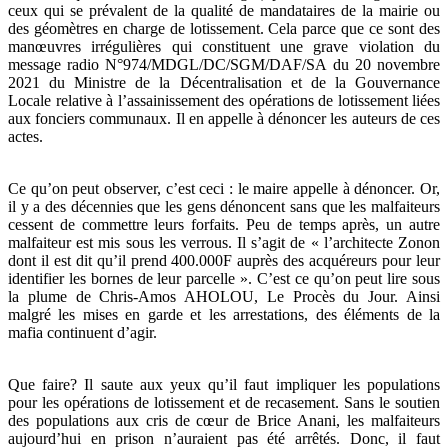
ceux qui se prévalent de la qualité de mandataires de la mairie ou
des géomètres en charge de lotissement. Cela parce que ce sont des
manœuvres irrégulières qui constituent une grave violation du
message radio N°974/MDGL/DC/SGM/DAF/SA du 20 novembre
2021 du Ministre de la Décentralisation et de la Gouvernance
Locale relative à l’assainissement des opérations de lotissement liées
aux fonciers communaux. Il en appelle à dénoncer les auteurs de ces
actes.
Ce qu’on peut observer, c’est ceci : le maire appelle à dénoncer. Or,
il y a des décennies que les gens dénoncent sans que les malfaiteurs
cessent de commettre leurs forfaits. Peu de temps après, un autre
malfaiteur est mis sous les verrous. Il s’agit de « l’architecte Zonon
dont il est dit qu’il prend 400.000F auprès des acquéreurs pour leur
identifier les bornes de leur parcelle ». C’est ce qu’on peut lire sous
la plume de Chris-Amos AHOLOU, Le Procès du Jour. Ainsi
malgré les mises en garde et les arrestations, des éléments de la
mafia continuent d’agir.
Que faire? Il saute aux yeux qu’il faut impliquer les populations
pour les opérations de lotissement et de recasement. Sans le soutien
des populations aux cris de cœur de Brice Anani, les malfaiteurs
aujourd’hui en prison n’auraient pas été arrêtés. Donc, il faut