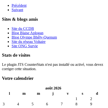
Précédent
Suivant
Sites & blogs amis
Site du CCDB
Blog Blaise Aplogan
Blog Olympe Bhêly-Quenum
Site du réseau Voltaire
Site ONG Survie
Stats de visites
Le plugin JTS CounterStats n'est pas installé ou activé, vous devez
corriger cette situation.
Votre calendrier
août 2026
l
m
m
j
v
s
d
1
2
3
4
5
6
7
8
9