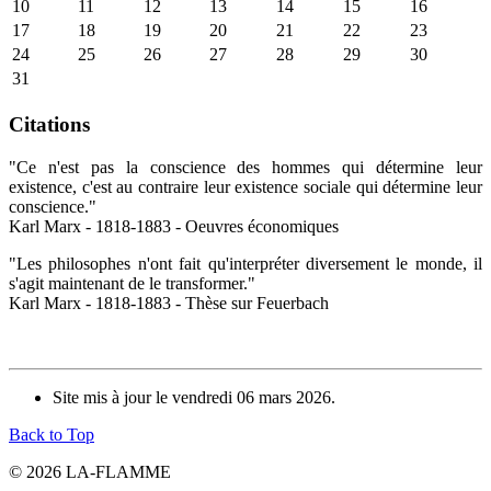
10
11
12
13
14
15
16
17
18
19
20
21
22
23
24
25
26
27
28
29
30
31
Citations
"Ce n'est pas la conscience des hommes qui détermine leur
existence, c'est au contraire leur existence sociale qui détermine leur
conscience."
Karl Marx - 1818-1883 - Oeuvres économiques
"Les philosophes n'ont fait qu'interpréter diversement le monde, il
s'agit maintenant de le transformer."
Karl Marx - 1818-1883 - Thèse sur Feuerbach
Site mis à jour le vendredi 06 mars 2026.
Back to Top
© 2026 LA-FLAMME