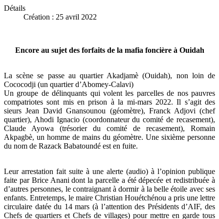
Détails
Création : 25 avril 2022
Encore au sujet des forfaits de la mafia foncière à Ouidah
La scène se passe au quartier Akadjamè (Ouidah), non loin de
Cococodji (un quartier d’Abomey-Calavi)
Un groupe de délinquants qui volent les parcelles de nos pauvres
compatriotes sont mis en prison à la mi-mars 2022. Il s’agit des
sieurs Jean David Gnansounou (géomètre), Franck Adjovi (chef
quartier), Ahodi Ignacio (coordonnateur du comité de recasement),
Claude Ayowa (trésorier du comité de recasement), Romain
Akpagbè, un homme de mains du géomètre. Une sixième personne
du nom de Razack Babatoundé est en fuite.
Leur arrestation fait suite à une alerte (audio) à l’opinion publique
faite par Brice Anani dont la parcelle a été dépecée et redistribuée à
d’autres personnes, le contraignant à dormir à la belle étoile avec ses
enfants. Entretemps, le maire Christian Houétchénou a pris une lettre
circulaire datée du 14 mars (à l’attention des Présidents d’AIF, des
Chefs de quartiers et Chefs de villages) pour mettre en garde tous