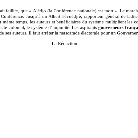
it faillite, que « Alédjo (la Conférence nationale) est mort ». Le march
Conférence. Jusqu’à un Albert Tévoédjrè, rapporteur général de ladite
n même temps, les auteurs et bénéficiaires du système multiplient les con
acte colonial, le système d’impunité. Les aspirants
gouverneurs frança
 de ses auteurs. Il faut arrêter la mascarade électorale pour un Gouverne
ction