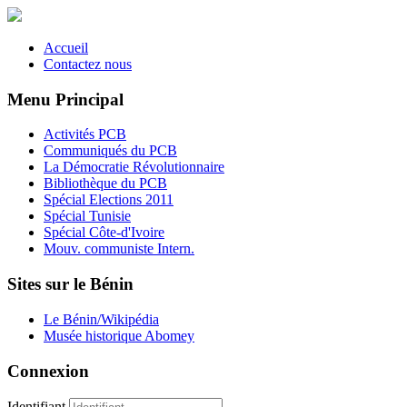
Accueil
Contactez nous
Menu Principal
Activités PCB
Communiqués du PCB
La Démocratie Révolutionnaire
Bibliothèque du PCB
Spécial Elections 2011
Spécial Tunisie
Spécial Côte-d'Ivoire
Mouv. communiste Intern.
Sites sur le Bénin
Le Bénin/Wikipédia
Musée historique Abomey
Connexion
Identifiant