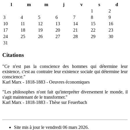
l
m
m
j
v
s
d
1
2
3
4
5
6
7
8
9
10
11
12
13
14
15
16
17
18
19
20
21
22
23
24
25
26
27
28
29
30
31
Citations
"Ce n'est pas la conscience des hommes qui détermine leur
existence, c'est au contraire leur existence sociale qui détermine leur
conscience."
Karl Marx - 1818-1883 - Oeuvres économiques
"Les philosophes n'ont fait qu'interpréter diversement le monde, il
s'agit maintenant de le transformer."
Karl Marx - 1818-1883 - Thèse sur Feuerbach
Site mis à jour le vendredi 06 mars 2026.