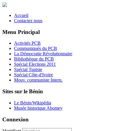
Accueil
Contactez nous
Menu Principal
Activités PCB
Communiqués du PCB
La Démocratie Révolutionnaire
Bibliothèque du PCB
Spécial Elections 2011
Spécial Tunisie
Spécial Côte-d'Ivoire
Mouv. communiste Intern.
Sites sur le Bénin
Le Bénin/Wikipédia
Musée historique Abomey
Connexion
Identifiant