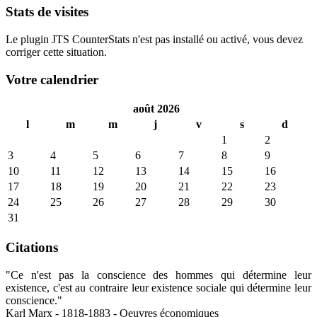
Stats de visites
Le plugin JTS CounterStats n'est pas installé ou activé, vous devez
corriger cette situation.
Votre calendrier
août 2026
l
m
m
j
v
s
d
1
2
3
4
5
6
7
8
9
10
11
12
13
14
15
16
17
18
19
20
21
22
23
24
25
26
27
28
29
30
31
Citations
"Ce n'est pas la conscience des hommes qui détermine leur
existence, c'est au contraire leur existence sociale qui détermine leur
conscience."
Karl Marx - 1818-1883 - Oeuvres économiques