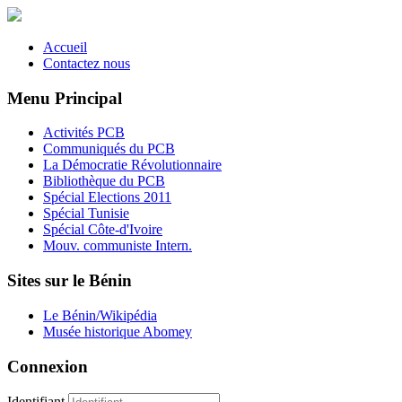
Accueil
Contactez nous
Menu Principal
Activités PCB
Communiqués du PCB
La Démocratie Révolutionnaire
Bibliothèque du PCB
Spécial Elections 2011
Spécial Tunisie
Spécial Côte-d'Ivoire
Mouv. communiste Intern.
Sites sur le Bénin
Le Bénin/Wikipédia
Musée historique Abomey
Connexion
Identifiant