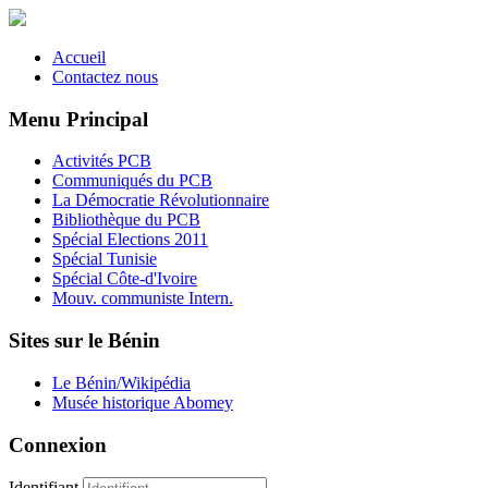
Accueil
Contactez nous
Menu Principal
Activités PCB
Communiqués du PCB
La Démocratie Révolutionnaire
Bibliothèque du PCB
Spécial Elections 2011
Spécial Tunisie
Spécial Côte-d'Ivoire
Mouv. communiste Intern.
Sites sur le Bénin
Le Bénin/Wikipédia
Musée historique Abomey
Connexion
Identifiant