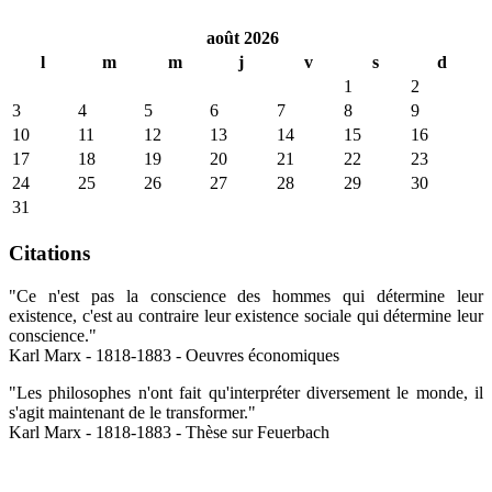
août 2026
l
m
m
j
v
s
d
1
2
3
4
5
6
7
8
9
10
11
12
13
14
15
16
17
18
19
20
21
22
23
24
25
26
27
28
29
30
31
Citations
"Ce n'est pas la conscience des hommes qui détermine leur
existence, c'est au contraire leur existence sociale qui détermine leur
conscience."
Karl Marx - 1818-1883 - Oeuvres économiques
"Les philosophes n'ont fait qu'interpréter diversement le monde, il
s'agit maintenant de le transformer."
Karl Marx - 1818-1883 - Thèse sur Feuerbach