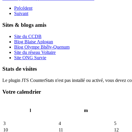
Précédent
Suivant
Sites & blogs amis
Site du CCDB
Blog Blaise Aplogan
Blog Olympe Bhêly-Quenum
Site du réseau Voltaire
Site ONG Survie
Stats de visites
Le plugin JTS CounterStats n'est pas installé ou activé, vous devez corr
Votre calendrier
l
m
3
4
5
10
11
12