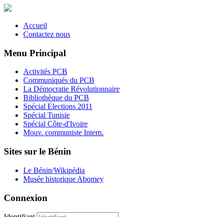
Accueil
Contactez nous
Menu Principal
Activités PCB
Communiqués du PCB
La Démocratie Révolutionnaire
Bibliothèque du PCB
Spécial Elections 2011
Spécial Tunisie
Spécial Côte-d'Ivoire
Mouv. communiste Intern.
Sites sur le Bénin
Le Bénin/Wikipédia
Musée historique Abomey
Connexion
Identifiant