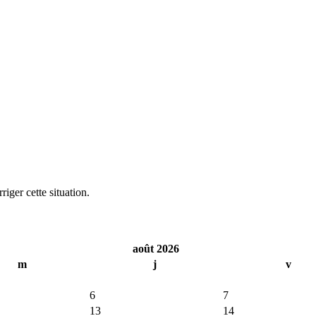
iger cette situation.
août 2026
m
j
v
6
7
13
14