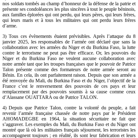
nos soldats tombés au champ d’honneur de la défense de la patrie et
présente ses condoléances les plus sincères à tout le peuple béninois,
aux familles éplorées qui ont perdu, qui leurs pères, qui leurs frères,
qui leurs maris et à tous les militaires qui ont perdu leurs frères
d’arme.
3) Tous ces évènements étaient prévisibles. Après l’attaque du 8
janvier 2025, les responsables de l’armée ont déclaré que sans la
collaboration avec les armées du Niger et du Burkina Faso, la lutte
contre le terrorisme ne peut pas être efficace. Or, les pouvoirs du
Niger et du Burkina Faso ne veulent aucune collaboration avec
notre armée tant que les troupes françaises que le pouvoir de Patrice
Talon présente comme des formateurs de notre armée seront au
Bénin. En cela, ils ont parfaitement raison. Depuis que son armée a
été renvoyée du Mali, du Burkina Faso et du Niger, l’objectif de la
France c’est le renversement des pouvoirs de ces pays et leur
remplacement par des pouvoirs soumis à sa cause comme ceux
d’Alassane OUATTARA ou de Patrice TALON.
4) Depuis que Patrice Talon, contre la volonté du peuple, a fait
revenir l’armée française chassée de notre pays par le Président
AHOMADEGBE en 1964, la situation sécuritaire ne fait que
s’aggraver. Les exemples du Mali, du Burkina Faso et du Niger ont
montré que là où les militaires français séjournent, les terroristes les
accompagnent toujours ; en réalité, ils sont leur fabrication et leurs