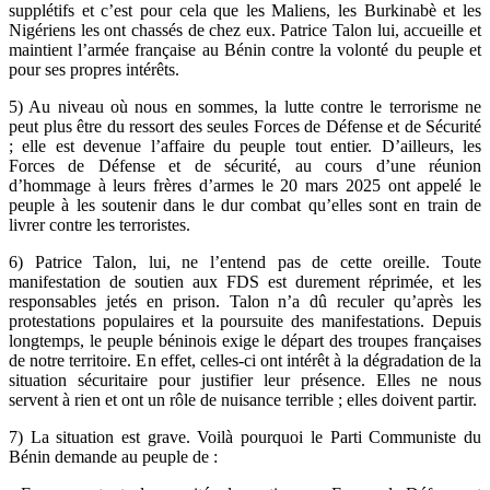
supplétifs et c’est pour cela que les Maliens, les Burkinabè et les
Nigériens les ont chassés de chez eux. Patrice Talon lui, accueille et
maintient l’armée française au Bénin contre la volonté du peuple et
pour ses propres intérêts.
5) Au niveau où nous en sommes, la lutte contre le terrorisme ne
peut plus être du ressort des seules Forces de Défense et de Sécurité
; elle est devenue l’affaire du peuple tout entier. D’ailleurs, les
Forces de Défense et de sécurité, au cours d’une réunion
d’hommage à leurs frères d’armes le 20 mars 2025 ont appelé le
peuple à les soutenir dans le dur combat qu’elles sont en train de
livrer contre les terroristes.
6) Patrice Talon, lui, ne l’entend pas de cette oreille. Toute
manifestation de soutien aux FDS est durement réprimée, et les
responsables jetés en prison. Talon n’a dû reculer qu’après les
protestations populaires et la poursuite des manifestations. Depuis
longtemps, le peuple béninois exige le départ des troupes françaises
de notre territoire. En effet, celles-ci ont intérêt à la dégradation de la
situation sécuritaire pour justifier leur présence. Elles ne nous
servent à rien et ont un rôle de nuisance terrible ; elles doivent partir.
7) La situation est grave. Voilà pourquoi le Parti Communiste du
Bénin demande au peuple de :