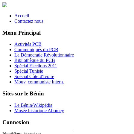
Accueil
Contactez nous
Menu Principal
Activités PCB
Communiqués du PCB
La Démocratie Révolutionnaire
Bibliothèque du PCB
Spécial Elections 2011
Spécial Tunisie
Spécial Côte-d'Ivoire
Mouv. communiste Intern.
Sites sur le Bénin
Le Bénin/Wikipédia
Musée historique Abomey
Connexion
Identifiant