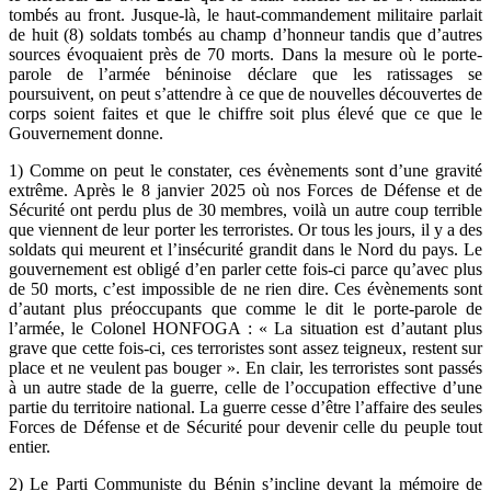
tombés au front. Jusque-là, le haut-commandement militaire parlait
de huit (8) soldats tombés au champ d’honneur tandis que d’autres
sources évoquaient près de 70 morts. Dans la mesure où le porte-
parole de l’armée béninoise déclare que les ratissages se
poursuivent, on peut s’attendre à ce que de nouvelles découvertes de
corps soient faites et que le chiffre soit plus élevé que ce que le
Gouvernement donne.
1) Comme on peut le constater, ces évènements sont d’une gravité
extrême. Après le 8 janvier 2025 où nos Forces de Défense et de
Sécurité ont perdu plus de 30 membres, voilà un autre coup terrible
que viennent de leur porter les terroristes. Or tous les jours, il y a des
soldats qui meurent et l’insécurité grandit dans le Nord du pays. Le
gouvernement est obligé d’en parler cette fois-ci parce qu’avec plus
de 50 morts, c’est impossible de ne rien dire. Ces évènements sont
d’autant plus préoccupants que comme le dit le porte-parole de
l’armée, le Colonel HONFOGA : « La situation est d’autant plus
grave que cette fois-ci, ces terroristes sont assez teigneux, restent sur
place et ne veulent pas bouger ». En clair, les terroristes sont passés
à un autre stade de la guerre, celle de l’occupation effective d’une
partie du territoire national. La guerre cesse d’être l’affaire des seules
Forces de Défense et de Sécurité pour devenir celle du peuple tout
entier.
2) Le Parti Communiste du Bénin s’incline devant la mémoire de