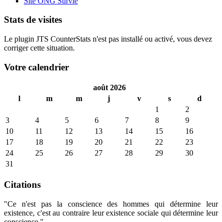
Site ONG Survie
Stats de visites
Le plugin JTS CounterStats n'est pas installé ou activé, vous devez
corriger cette situation.
Votre calendrier
août 2026
l
m
m
j
v
s
d
1
2
3
4
5
6
7
8
9
10
11
12
13
14
15
16
17
18
19
20
21
22
23
24
25
26
27
28
29
30
31
Citations
"Ce n'est pas la conscience des hommes qui détermine leur
existence, c'est au contraire leur existence sociale qui détermine leur
conscience."