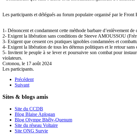
Les participants et délégués au forum populaire organisé par le Front 
1- Dénoncent et condamnent cette méthode barbare d’enlèvement de ci
2- Exigent la libération sans conditions de Steeve AMOUSSOU (Frère H
3- Exigent que cessent ces pratiques ignobles condamnées et combattu
4- Exigent la libération de tous les détenus politiques et le retour sans
5- Invitent le peuple à se lever et poursuivre son combat pour instau
violateurs.
Cotonou, le 17 août 2024
Les participants.
Précédent
Suivant
Sites & blogs amis
Site du CCDB
Blog Blaise Aplogan
Blog Olympe Bhêly-Quenum
Site du réseau Voltaire
Site ONG Survie