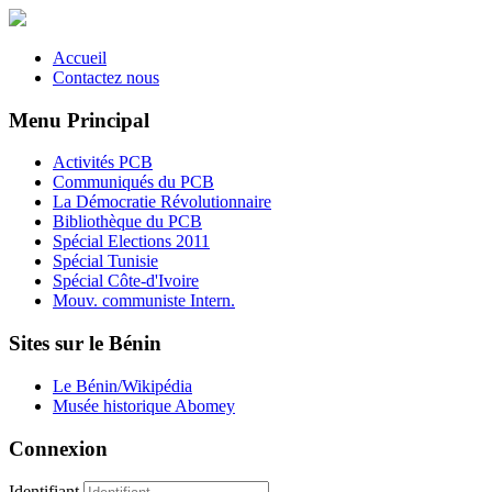
Accueil
Contactez nous
Menu Principal
Activités PCB
Communiqués du PCB
La Démocratie Révolutionnaire
Bibliothèque du PCB
Spécial Elections 2011
Spécial Tunisie
Spécial Côte-d'Ivoire
Mouv. communiste Intern.
Sites sur le Bénin
Le Bénin/Wikipédia
Musée historique Abomey
Connexion
Identifiant