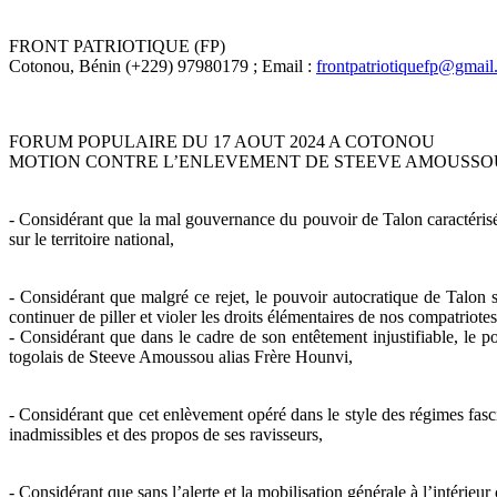
FRONT PATRIOTIQUE (FP)
Cotonou, Bénin (+229) 97980179 ; Email :
frontpatriotiquefp@gmai
FORUM POPULAIRE DU 17 AOUT 2024 A COTONOU
MOTION CONTRE L’ENLEVEMENT DE STEEVE AMOUSSOU (a
- Considérant que la mal gouvernance du pouvoir de Talon caractérisée 
sur le territoire national,
- Considérant que malgré ce rejet, le pouvoir autocratique de Talon s
continuer de piller et violer les droits élémentaires de nos compatriotes 
- Considérant que dans le cadre de son entêtement injustifiable, le po
togolais de Steeve Amoussou alias Frère Hounvi,
- Considérant que cet enlèvement opéré dans le style des régimes fas
inadmissibles et des propos de ses ravisseurs,
- Considérant que sans l’alerte et la mobilisation générale à l’intéri