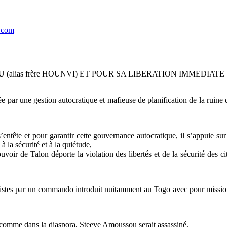
l.com
lias frère HOUNVI) ET POUR SA LIBERATION IMMEDIATE
par une gestion autocratique et mafieuse de planification de la ruine d
’entête et pour garantir cette gouvernance autocratique, il s’appuie s
à la sécurité et à la quiétude,
uvoir de Talon déporte la violation des libertés et de la sécurité des c
cistes par un commando introduit nuitamment au Togo avec pour mission 
eur comme dans la diaspora, Steeve Amoussou serait assassiné,