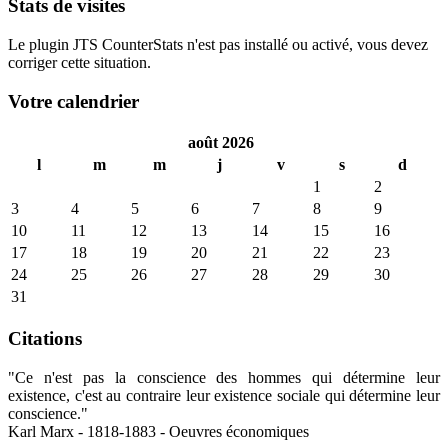
Stats de visites
Le plugin JTS CounterStats n'est pas installé ou activé, vous devez
corriger cette situation.
Votre calendrier
août 2026
l
m
m
j
v
s
d
1
2
3
4
5
6
7
8
9
10
11
12
13
14
15
16
17
18
19
20
21
22
23
24
25
26
27
28
29
30
31
Citations
"Ce n'est pas la conscience des hommes qui détermine leur
existence, c'est au contraire leur existence sociale qui détermine leur
conscience."
Karl Marx - 1818-1883 - Oeuvres économiques