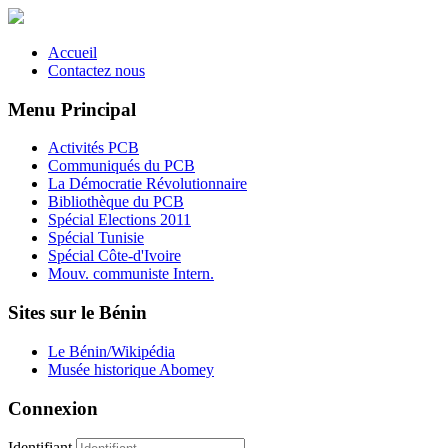
Accueil
Contactez nous
Menu Principal
Activités PCB
Communiqués du PCB
La Démocratie Révolutionnaire
Bibliothèque du PCB
Spécial Elections 2011
Spécial Tunisie
Spécial Côte-d'Ivoire
Mouv. communiste Intern.
Sites sur le Bénin
Le Bénin/Wikipédia
Musée historique Abomey
Connexion
Identifiant