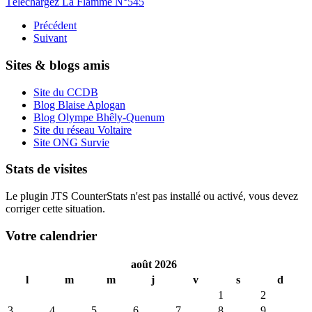
Téléchargez La Flamme N°545
Précédent
Suivant
Sites & blogs amis
Site du CCDB
Blog Blaise Aplogan
Blog Olympe Bhêly-Quenum
Site du réseau Voltaire
Site ONG Survie
Stats de visites
Le plugin JTS CounterStats n'est pas installé ou activé, vous devez
corriger cette situation.
Votre calendrier
août 2026
l
m
m
j
v
s
d
1
2
3
4
5
6
7
8
9