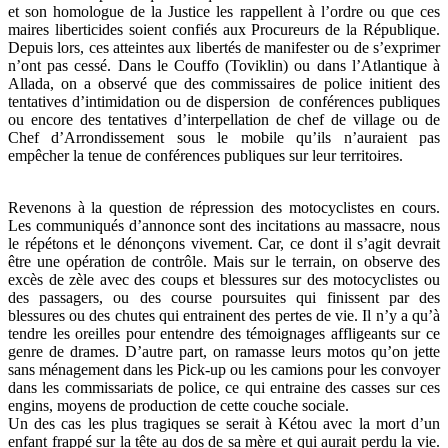
et son homologue de la Justice les rappellent à l’ordre ou que ces
maires liberticides soient confiés aux Procureurs de la République.
Depuis lors, ces atteintes aux libertés de manifester ou de s’exprimer
n’ont pas cessé. Dans le Couffo (Toviklin) ou dans l’Atlantique à
Allada, on a observé que des commissaires de police initient des
tentatives d’intimidation ou de dispersion de conférences publiques
ou encore des tentatives d’interpellation de chef de village ou de
Chef d’Arrondissement sous le mobile qu’ils n’auraient pas
empêcher la tenue de conférences publiques sur leur territoires.
Revenons à la question de répression des motocyclistes en cours.
Les communiqués d’annonce sont des incitations au massacre, nous
le répétons et le dénonçons vivement. Car, ce dont il s’agit devrait
être une opération de contrôle. Mais sur le terrain, on observe des
excès de zèle avec des coups et blessures sur des motocyclistes ou
des passagers, ou des course poursuites qui finissent par des
blessures ou des chutes qui entrainent des pertes de vie. Il n’y a qu’à
tendre les oreilles pour entendre des témoignages affligeants sur ce
genre de drames. D’autre part, on ramasse leurs motos qu’on jette
sans ménagement dans les Pick-up ou les camions pour les convoyer
dans les commissariats de police, ce qui entraine des casses sur ces
engins, moyens de production de cette couche sociale.
Un des cas les plus tragiques se serait à Kétou avec la mort d’un
enfant frappé sur la tête au dos de sa mère et qui aurait perdu la vie.