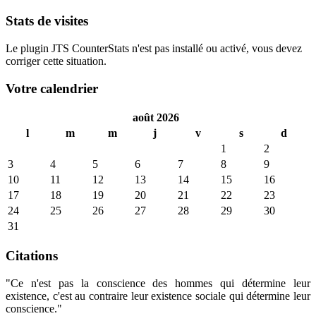
Stats de visites
Le plugin JTS CounterStats n'est pas installé ou activé, vous devez
corriger cette situation.
Votre calendrier
août 2026
l
m
m
j
v
s
d
1
2
3
4
5
6
7
8
9
10
11
12
13
14
15
16
17
18
19
20
21
22
23
24
25
26
27
28
29
30
31
Citations
"Ce n'est pas la conscience des hommes qui détermine leur
existence, c'est au contraire leur existence sociale qui détermine leur
conscience."