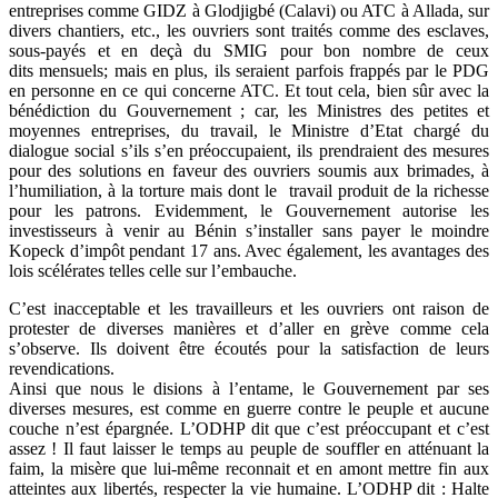
entreprises comme GIDZ à Glodjigbé (Calavi) ou ATC à Allada, sur
divers chantiers, etc., les ouvriers sont traités comme des esclaves,
sous-payés et en deçà du SMIG pour bon nombre de ceux
dits mensuels; mais en plus, ils seraient parfois frappés par le PDG
en personne en ce qui concerne ATC. Et tout cela, bien sûr avec la
bénédiction du Gouvernement ; car, les Ministres des petites et
moyennes entreprises, du travail, le Ministre d’Etat chargé du
dialogue social s’ils s’en préoccupaient, ils prendraient des mesures
pour des solutions en faveur des ouvriers soumis aux brimades, à
l’humiliation, à la torture mais dont le travail produit de la richesse
pour les patrons. Evidemment, le Gouvernement autorise les
investisseurs à venir au Bénin s’installer sans payer le moindre
Kopeck d’impôt pendant 17 ans. Avec également, les avantages des
lois scélérates telles celle sur l’embauche.
C’est inacceptable et les travailleurs et les ouvriers ont raison de
protester de diverses manières et d’aller en grève comme cela
s’observe. Ils doivent être écoutés pour la satisfaction de leurs
revendications.
Ainsi que nous le disions à l’entame, le Gouvernement par ses
diverses mesures, est comme en guerre contre le peuple et aucune
couche n’est épargnée. L’ODHP dit que c’est préoccupant et c’est
assez ! Il faut laisser le temps au peuple de souffler en atténuant la
faim, la misère que lui-même reconnait et en amont mettre fin aux
atteintes aux libertés, respecter la vie humaine. L’ODHP dit : Halte