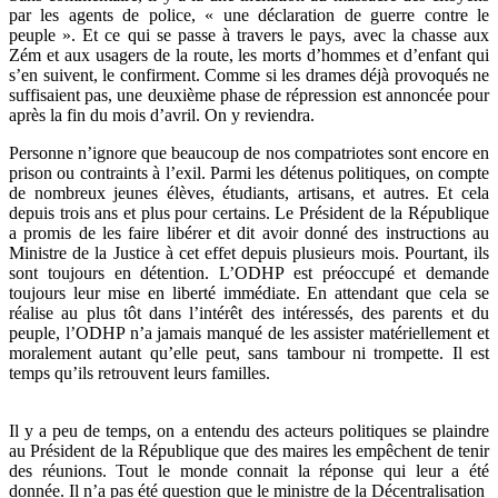
par les agents de police, « une déclaration de guerre contre le
peuple ». Et ce qui se passe à travers le pays, avec la chasse aux
Zém et aux usagers de la route, les morts d’hommes et d’enfant qui
s’en suivent, le confirment. Comme si les drames déjà provoqués ne
suffisaient pas, une deuxième phase de répression est annoncée pour
après la fin du mois d’avril. On y reviendra.
Personne n’ignore que beaucoup de nos compatriotes sont encore en
prison ou contraints à l’exil. Parmi les détenus politiques, on compte
de nombreux jeunes élèves, étudiants, artisans, et autres. Et cela
depuis trois ans et plus pour certains. Le Président de la République
a promis de les faire libérer et dit avoir donné des instructions au
Ministre de la Justice à cet effet depuis plusieurs mois. Pourtant, ils
sont toujours en détention. L’ODHP est préoccupé et demande
toujours leur mise en liberté immédiate. En attendant que cela se
réalise au plus tôt dans l’intérêt des intéressés, des parents et du
peuple, l’ODHP n’a jamais manqué de les assister matériellement et
moralement autant qu’elle peut, sans tambour ni trompette. Il est
temps qu’ils retrouvent leurs familles.
Il y a peu de temps, on a entendu des acteurs politiques se plaindre
au Président de la République que des maires les empêchent de tenir
des réunions. Tout le monde connait la réponse qui leur a été
donnée. Il n’a pas été question que le ministre de la Décentralisation