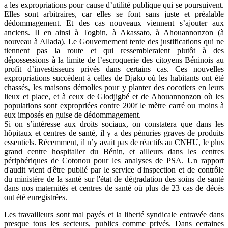
a les expropriations pour cause d’utilité publique qui se poursuivent.
Elles sont arbitraires, car elles se font sans juste et préalable
dédommagement. Et des cas nouveaux viennent s’ajouter aux
anciens. Il en ainsi à Togbin, à Akassato, à Ahouannonzon (à
nouveau à Allada). Le Gouvernement tente des justifications qui ne
tiennent pas la route et qui ressembleraient plutôt à des
dépossessions à la limite de l’escroquerie des citoyens Béninois au
profit d’investisseurs privés dans certains cas. Ces nouvelles
expropriations succèdent à celles de Djako où les habitants ont été
chassés, les maisons démolies pour y planter des cocotiers en leurs
lieux et place, et à ceux de Glodjigbé et de Ahouannonzon où les
populations sont expropriées contre 200f le mètre carré ou moins à
eux imposés en guise de dédommagement.
Si on s’intéresse aux droits sociaux, on constatera que dans les
hôpitaux et centres de santé, il y a des pénuries graves de produits
essentiels. Récemment, il n’y avait pas de réactifs au CNHU, le plus
grand centre hospitalier du Bénin, et ailleurs dans les centres
périphériques de Cotonou pour les analyses de PSA. Un rapport
d'audit vient d'être publié par le service d'inspection et de contrôle
du ministère de la santé sur l'état de dégradation des soins de santé
dans nos maternités et centres de santé où plus de 23 cas de décès
ont été enregistrées.
Les travailleurs sont mal payés et la liberté syndicale entravée dans
presque tous les secteurs, publics comme privés. Dans certaines