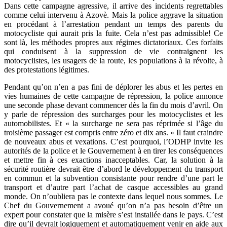
Dans cette campagne agressive, il arrive des incidents regrettables
comme celui intervenu à Azovè. Mais la police aggrave la situation
en procédant à l’arrestation pendant un temps des parents du
motocycliste qui aurait pris la fuite. Cela n’est pas admissible! Ce
sont là, les méthodes propres aux régimes dictatoriaux. Ces forfaits
qui conduisent à la suppression de vie contraignent les
motocyclistes, les usagers de la route, les populations à la révolte, à
des protestations légitimes.
Pendant qu’on n’en a pas fini de déplorer les abus et les pertes en
vies humaines de cette campagne de répression, la police annonce
une seconde phase devant commencer dès la fin du mois d’avril. On
y parle de répression des surcharges pour les motocyclistes et les
automobilistes. Et « la surcharge ne sera pas réprimée si l’âge du
troisième passager est compris entre zéro et dix ans. » Il faut craindre
de nouveaux abus et vexations. C’est pourquoi, l’ODHP invite les
autorités de la police et le Gouvernement à en tirer les conséquences
et mettre fin à ces exactions inacceptables. Car, la solution à la
sécurité routière devrait être d’abord le développement du transport
en commun et la subvention consistante pour rendre d’une part le
transport et d’autre part l’achat de casque accessibles au grand
monde. On n’oubliera pas le contexte dans lequel nous sommes. Le
Chef du Gouvernement a avoué qu’on n’a pas besoin d’être un
expert pour constater que la misère s’est installée dans le pays. C’est
dire qu’il devrait logiquement et automatiquement venir en aide aux