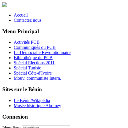
Accueil
Contactez nous
Menu Principal
Activités PCB
Communiqués du PCB
La Démocratie Révolutionnaire
Bibliothèque du PCB
Spécial Elections 2011
Spécial Tunisie
Spécial Côte-d'Ivoire
Mouv. communiste Intern.
Sites sur le Bénin
Le Bénin/Wikipédia
Musée historique Abomey
Connexion
Identifiant