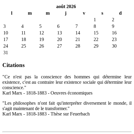
août 2026
l
m
m
j
v
s
d
1
2
3
4
5
6
7
8
9
10
11
12
13
14
15
16
17
18
19
20
21
22
23
24
25
26
27
28
29
30
31
Citations
"Ce n'est pas la conscience des hommes qui détermine leur
existence, c'est au contraire leur existence sociale qui détermine leur
conscience."
Karl Marx - 1818-1883 - Oeuvres économiques
"Les philosophes n'ont fait qu'interpréter diversement le monde, il
s'agit maintenant de le transformer."
Karl Marx - 1818-1883 - Thèse sur Feuerbach