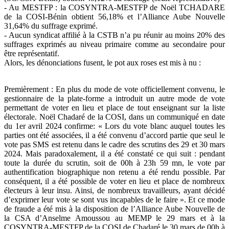
- Au MESTFP : la COSYNTRA-MESTFP de Noël TCHADARE
de la COSI-Bénin obtient 56,18% et l’Alliance Aube Nouvelle
31,64% du suffrage exprimé.
- Aucun syndicat affilié à la CSTB n’a pu réunir au moins 20% des
suffrages exprimés au niveau primaire comme au secondaire pour
être représentatif.
Alors, les dénonciations fusent, le pot aux roses est mis à nu :
Premièrement : En plus du mode de vote officiellement convenu, le
gestionnaire de la plate-forme a introduit un autre mode de vote
permettant de voter en lieu et place de tout enseignant sur la liste
électorale. Noël Chadaré de la COSI, dans un communiqué en date
du 1er avril 2024 confirme: « Lors du vote blanc auquel toutes les
parties ont été associées, il a été convenu d’accord partie que seul le
vote pas SMS est retenu dans le cadre des scrutins des 29 et 30 mars
2024. Mais paradoxalement, il a été constaté ce qui suit : pendant
toute la durée du scrutin, soit de 00h à 23h 59 mn, le vote par
authentification biographique non retenu a été rendu possible. Par
conséquent, il a été possible de voter en lieu et place de nombreux
électeurs à leur insu. Ainsi, de nombreux travailleurs, ayant décidé
d’exprimer leur vote se sont vus incapables de le faire ». Et ce mode
de fraude a été mis à la disposition de l’Alliance Aube Nouvelle de
la CSA d’Anselme Amoussou au MEMP le 29 mars et à la
COSYNTRA-MESTFP de la COSI de Chadaré le 30 mars de 00h à