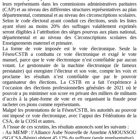
leurs représentants dans les commissions administratives paritaires
(CAP) et au niveau des différentes structures représentatives au plan
départemental, communal et au niveau des circonscriptions scolaires.
Selon le code électoral ayant conduit ces élections, seuls les listes
ayant réuni au moins 20% des suffrages valablement exprimés
seront éligibles à l’attribution des sièges pourvus aux plans national,
départemental et au niveau des Circonscriptions scolaires des
Enseignements maternel et primaire.
La forme de vote imposée est le vote électronique. Seule la
Fésen/CSTB a combattu ce vote électronique et exigé le vote
manuel, parce que le vote électronique n’est contrôlable par aucun
votant. Le gestionnaire de la machine électronique (le fameux
prestataire) qui enregistre l’électeur et son vote, compte les voix et
proclame les résultats n’est contrôlable que par le pouvoir
organisateur des élections. La CSTB en a fait l’expérience à
l’occasion des élections professionnelles générales de 2021 où le
pouvoir a pu minimiser son score en privant des milliers de militants
d’accès à la plate-forme de vote et en organisant la fraude pour
racheter ces pions comme représentants.
Malgré les protestations de la Fésen/CSTB, les autorités au pouvoir
ont imposé ce vote électronique, avec l’appui des Fédérations de la
CSA, de la COSI et autres.
A l’issue de ces scrutins, les résultats annoncés sont les suivants :
- Au MEMP : l’Alliance Aube Nouvelle de Anselme AMOUSSOU
(SG/CSA-Bénin) obtient 45,12% du suffrage (seule représentative)