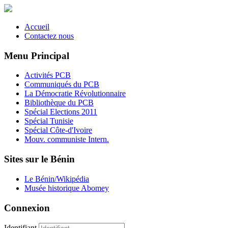
Accueil
Contactez nous
Menu Principal
Activités PCB
Communiqués du PCB
La Démocratie Révolutionnaire
Bibliothèque du PCB
Spécial Elections 2011
Spécial Tunisie
Spécial Côte-d'Ivoire
Mouv. communiste Intern.
Sites sur le Bénin
Le Bénin/Wikipédia
Musée historique Abomey
Connexion
Identifiant