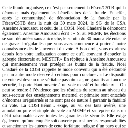
Cette fraude organisée, ce n’est pas seulement la Fésen/CSTB qui la
dénonce, mais également les bénéficiaires de la fraude. En effet,
après le communiqué de dénonciation de la fraude par la
Fésen/CSTB dans la nuit du 30 mars 2024, le SG de la CSA
Anselme Amoussou et celui de la COSI, Noël Chadaré la dénoncent
également. Anselme Amoussou écrit : « Si au MEMP, les élections
se sont déroulées sans anicroche, le scrutin du 30 mars a été entaché
de graves irrégularités que vous avez commencé à porter à notre
connaissance dès le lancement du vote. A bon droit, vous exprimez
depuis lors votre indignation contre ce qu’il convient d’appeler la
gabegie électorale au MESTFP.» En réplique à Anselme Amoussou
qui manifestement veut protéger les butins de la fraude, Noël
Chadaré de la COSI rappelle le mode convenu qui a été dédoublé
par un autre mode réservé à certains pour conclure : « Le dispositif
de vote est devenu une véritable passoire car, ne garantissant aucune
sécurité, la porte étant ouverte à un vote massif et frauduleux… On
peut se rendre à l’évidence que les résultats du scrutin au niveau du
sous-secteur des enseignements maternel et primaire sont entachés
d’énormes irrégularités et ne sont pas de nature à garantir la fiabilité
du vote. La COSI-Bénin... exige, au vu des faits avérés, une
annulation pure et simple du vote au MEMP et sa reprise dans un
délai raisonnable avec toutes les garanties de sécurité. Elle exige
également qu’une enquête soit ouverte pour situer les responsabilités
et sanctionner les auteurs de cette forfaiture indigne d’un pays qui se