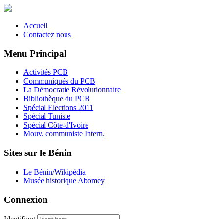
Accueil
Contactez nous
Menu Principal
Activités PCB
Communiqués du PCB
La Démocratie Révolutionnaire
Bibliothèque du PCB
Spécial Elections 2011
Spécial Tunisie
Spécial Côte-d'Ivoire
Mouv. communiste Intern.
Sites sur le Bénin
Le Bénin/Wikipédia
Musée historique Abomey
Connexion
Identifiant