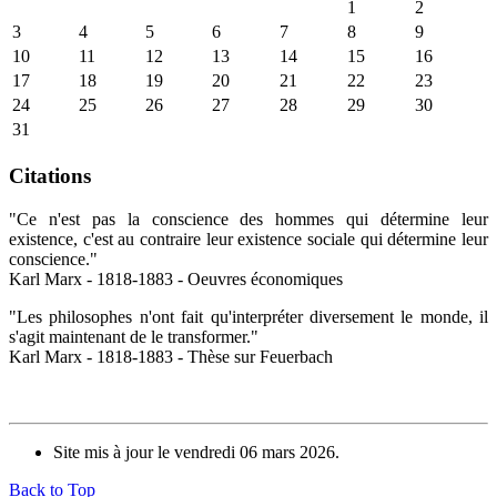
1
2
3
4
5
6
7
8
9
10
11
12
13
14
15
16
17
18
19
20
21
22
23
24
25
26
27
28
29
30
31
Citations
"Ce n'est pas la conscience des hommes qui détermine leur
existence, c'est au contraire leur existence sociale qui détermine leur
conscience."
Karl Marx - 1818-1883 - Oeuvres économiques
"Les philosophes n'ont fait qu'interpréter diversement le monde, il
s'agit maintenant de le transformer."
Karl Marx - 1818-1883 - Thèse sur Feuerbach
Site mis à jour le vendredi 06 mars 2026.
Back to Top