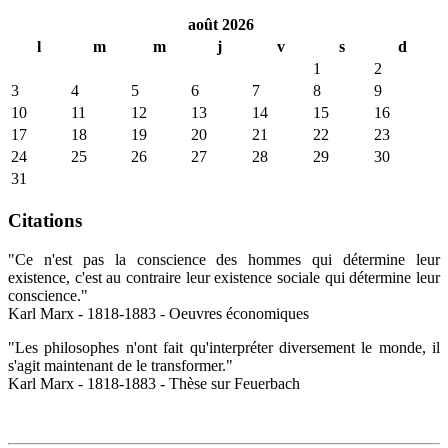
août 2026
l
m
m
j
v
s
d
1
2
3
4
5
6
7
8
9
10
11
12
13
14
15
16
17
18
19
20
21
22
23
24
25
26
27
28
29
30
31
Citations
"Ce n'est pas la conscience des hommes qui détermine leur
existence, c'est au contraire leur existence sociale qui détermine leur
conscience."
Karl Marx - 1818-1883 - Oeuvres économiques
"Les philosophes n'ont fait qu'interpréter diversement le monde, il
s'agit maintenant de le transformer."
Karl Marx - 1818-1883 - Thèse sur Feuerbach