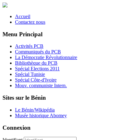
Accueil
Contactez nous
Menu Principal
Activités PCB
Communiqués du PCB
La Démocratie Révolutionnaire
Bibliothèque du PCB
Spécial Elections 2011
Spécial Tunisie
Spécial Côte-d'Ivoire
Mouv. communiste Intern.
Sites sur le Bénin
Le Bénin/Wikipédia
Musée historique Abomey
Connexion
Identifiant