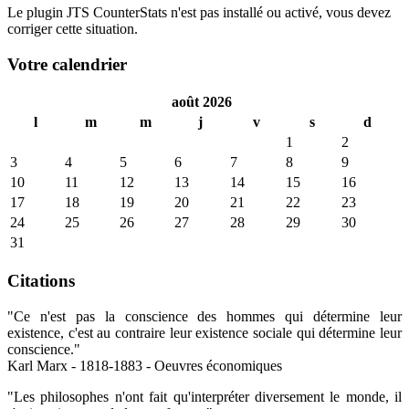
Le plugin JTS CounterStats n'est pas installé ou activé, vous devez
corriger cette situation.
Votre calendrier
août 2026
l
m
m
j
v
s
d
1
2
3
4
5
6
7
8
9
10
11
12
13
14
15
16
17
18
19
20
21
22
23
24
25
26
27
28
29
30
31
Citations
"Ce n'est pas la conscience des hommes qui détermine leur
existence, c'est au contraire leur existence sociale qui détermine leur
conscience."
Karl Marx - 1818-1883 - Oeuvres économiques
"Les philosophes n'ont fait qu'interpréter diversement le monde, il