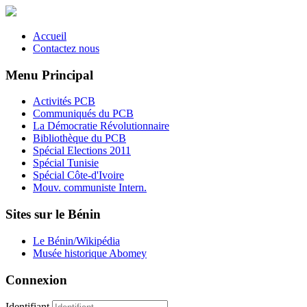
Accueil
Contactez nous
Menu Principal
Activités PCB
Communiqués du PCB
La Démocratie Révolutionnaire
Bibliothèque du PCB
Spécial Elections 2011
Spécial Tunisie
Spécial Côte-d'Ivoire
Mouv. communiste Intern.
Sites sur le Bénin
Le Bénin/Wikipédia
Musée historique Abomey
Connexion
Identifiant