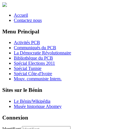
Accueil
Contactez nous
Menu Principal
Activités PCB
Communiqués du PCB
La Démocratie Révolutionnaire
Bibliothèque du PCB
Spécial Elections 2011
Spécial Tunisie
Spécial Côte-d'Ivoire
Mouv. communiste Intern.
Sites sur le Bénin
Le Bénin/Wikipédia
Musée historique Abomey
Connexion
Identifiant