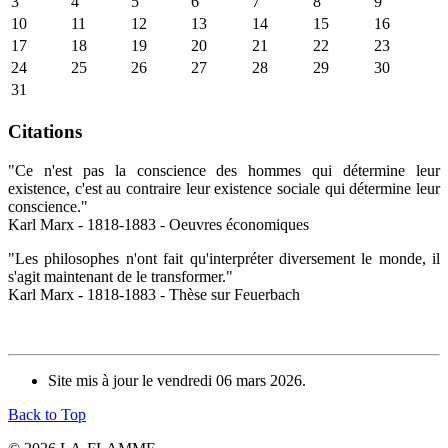
3
4
5
6
7
8
9
10
11
12
13
14
15
16
17
18
19
20
21
22
23
24
25
26
27
28
29
30
31
Citations
"Ce n'est pas la conscience des hommes qui détermine leur
existence, c'est au contraire leur existence sociale qui détermine leur
conscience."
Karl Marx - 1818-1883 - Oeuvres économiques
"Les philosophes n'ont fait qu'interpréter diversement le monde, il
s'agit maintenant de le transformer."
Karl Marx - 1818-1883 - Thèse sur Feuerbach
Site mis à jour le vendredi 06 mars 2026.
Back to Top