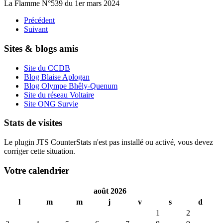
La Flamme N°539 du 1er mars 2024
Précédent
Suivant
Sites & blogs amis
Site du CCDB
Blog Blaise Aplogan
Blog Olympe Bhêly-Quenum
Site du réseau Voltaire
Site ONG Survie
Stats de visites
Le plugin JTS CounterStats n'est pas installé ou activé, vous devez
corriger cette situation.
Votre calendrier
août 2026
l
m
m
j
v
s
d
1
2