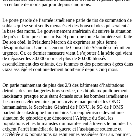
la centaine de morts par jour depuis cinq mois.
Le porte-parole de l’armée israélienne parle de tirs de sommation de
soldats qui se sont sentis menacés et des bousculades qui seraient à
la base des morts. Le gouvernement américain dit suivre la situation
de près et faire pression sur Israël pour que toute la lumière soit faite.
De son côté, le Président Macron dit exprimer sa plus ferme
désapprobation. Une fois encore le Conseil de Sécurité se réunit en
urgence. Or, ce dernier massacre vient à s’ajouter à la série qui vient
de dépasser les 30.000 morts et plus de 80.000 blessés
essentiellement des enfants, des femmes et des personnes âgées dans
Gaza assiégé et continuellement bombardé depuis cinq mois.
On parle maintenant de plus des 2/3 des bâtiments d’habitations
détruits, des boulangeries hors service, des hôpitaux pratiquement
inexistants presque tous étant écrasés sous les bombes israéliennes.
Les moyens élémentaires pour survivre manquent et les ONG
humanitaires, le Secrétaire Général de l’ONU, le SG de l’OMS
parlent de catastrophe humanitaire. Un euphémisme devant une
situation de génocide que dénoncent l’Afrique du Sud, les
populations et les humanistes qui manifestent à travers le monde. Ils
exigent l’arrêt immédiat de la guerre et l’assistance soutenue et
accélérée aux populations palestiniennes assiégées (par air, par mer,