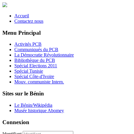
Accueil
Contactez nous
Menu Principal
Activités PCB
Communiqués du PCB
La Démocratie Révolutionnaire
Bibliothèque du PCB
Spécial Elections 2011
Spécial Tunisie
Spécial Côte-d'Ivoire
Mouv. communiste Intern.
Sites sur le Bénin
Le Bénin/Wikipédia
Musée historique Abomey
Connexion
Identifiant