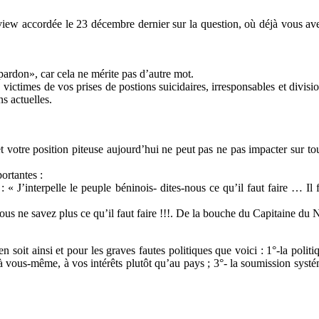
terview accordée le 23 décembre dernier sur la question, où déjà vous a
rdon», car cela ne mérite pas d’autre mot.
ictimes de vos prises de postions suicidaires, irresponsables et divisi
s actuelles.
 votre position piteuse aujourd’hui ne peut pas ne pas impacter sur t
ortantes :
 : « J’interpelle le peuple béninois- dites-nous ce qu’il faut faire … 
ous ne savez plus ce qu’il faut faire !!!. De la bouche du Capitaine du 
n soit ainsi et pour les graves fautes politiques que voici : 1°-la poli
vous-même, à vos intérêts plutôt qu’au pays ; 3°- la soumission systéma