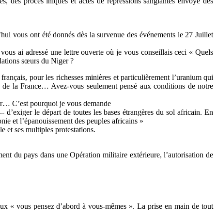
, des procès iniques et actes de repressions sanglantes envoyé des
’hui vous ont été donnés dès la survenue des événements le 27 Juillet
vous ai adressé une lettre ouverte où je vous conseillais ceci « Quels
ulations sœurs du Niger ?
s français, pour les richesses minières et particulièrement l’uranium qui
ques de la France… Avez-vous seulement pensé aux conditions de notre
Niger… C’est pourquoi je vous demande
- d’exiger le départ de toutes les bases étrangères du sol africain. En
onie et l’épanouissement des peuples africains »
 et ses multiples protestations.
ent du pays dans une Opération militaire extérieure, l’autorisation de
 aveux « vous pensez d’abord à vous-mêmes ». La prise en main de tout