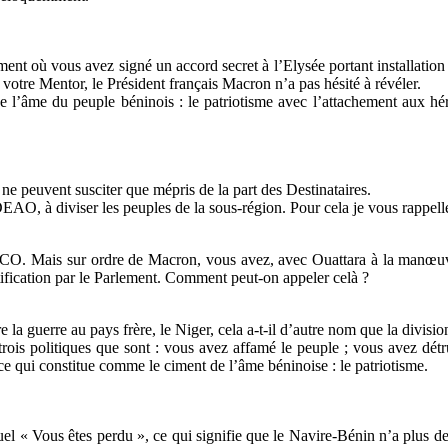
ment où vous avez signé un accord secret à l’Elysée portant installation 
votre Mentor, le Président français Macron n’a pas hésité à révéler.
 de l’âme du peuple béninois : le patriotisme avec l’attachement aux
ne peuvent susciter que mépris de la part des Destinataires.
EAO, à diviser les peuples de la sous-région. Pour cela je vous rappelle
Mais sur ordre de Macron, vous avez, avec Ouattara à la manœuvre,
ification par le Parlement. Comment peut-on appeler celà ?
e la guerre au pays frère, le Niger, cela a-t-il d’autre nom que la divis
rois politiques que sont : vous avez affamé le peuple ; vous avez détru
ce qui constitue comme le ciment de l’âme béninoise : le patriotisme.
l « Vous êtes perdu », ce qui signifie que le Navire-Bénin n’a plus de C