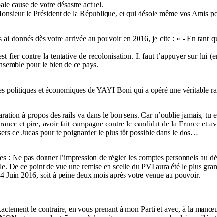
ale cause de votre désastre actuel.
, Monsieur le Président de la République, et qui désole même vos Amis po
 ai donnés dès votre arrivée au pouvoir en 2016, je cite : « - En tant q
est fier contre la tentative de recolonisation. Il faut t’appuyer sur lui
ensemble pour le bien de ce pays.
rimes politiques et économiques de YAYI Boni qui a opéré une véritable r
laration à propos des rails va dans le bon sens. Car n’oublie jamais, tu 
ance et pire, avoir fait campagne contre le candidat de la France et avoi
isers de Judas pour te poignarder le plus tôt possible dans le dos…
es : Ne pas donner l’impression de régler les comptes personnels au dét
 De ce point de vue une remise en scelle du PVI aura été le plus grand
 14 Juin 2016, soit à peine deux mois après votre venue au pouvoir.
actement le contraire, en vous prenant à mon Parti et avec, à la manœ