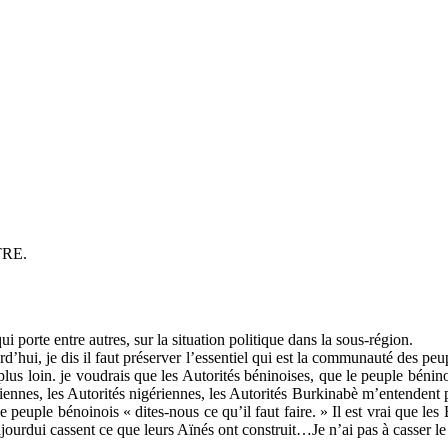
RE.
 porte entre autres, sur la situation politique dans la sous-région.
rd’hui, je dis il faut préserver l’essentiel qui est la communauté des 
ille plus loin. je voudrais que les Autorités béninoises, que le peuple
nes, les Autorités nigériennes, les Autorités Burkinabè m’entendent po
e le peuple bénoinois « dites-nous ce qu’il faut faire. » Il est vrai que l
ourdui cassent ce que leurs Aïnés ont construit…Je n’ai pas à casser le