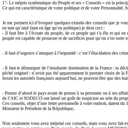
1°- Le mépris systématique du Peuple et ses « Conseils » est la princip
Ce qui est caractéristique de votre politique et de votre Personnalité
Je me permets ici d’évoquer quelques extraits des conseils que je vous
en tant qu’ainé (tant en âge qu’en politique) je dirai ceci :
- Il faut être à l’écoute du peuple, de ce peuple qui t’a élu et qui en 
peuple est capable de prouesse et de sacrifices pour qu’on s’en sorte 
- Il faut d’urgence s’attaquer à l’impunité : c’est l’élucidation des c
- Il faut te démarquer de l’insultante domination de la France : ta déc
péché originel : n’avoir pas été apparemment le premier choix de la Fr
feront les autorités françaises aujourd’hui, ne peuvent être que des ba
- Penser d’abord le pays avant de penser à sa personne ou à ses affair
de l’AIC et SODECO ont laissé un goût de suspicion au sein du peuple.
Ces conseils, objet d’une lettre personnelle à votre endroit, datent du
Monsieur le Président de la République,
Non seulement vous avez méprisé ces conseils, mais vous avez fait ex