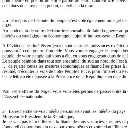
pour mettre en prision un Porte-parole du Parti, Laurent METONGNO
centaines de citoyens en prison, en exil et à la mort.
Un tel mépris de l’écoute du peuple s’est noté également au sujet de
2023.
Au lendemain de votre décision irresponsable de faire la guerre au pe
intérêts ou stratégique ou économique, aujourd’hui poussera le Bénin à
A l’évidence les intérêts en jeu ici sont ceux des puissances extérieure
poussent à cette guerre fratricide. Vous voulez engager le peuple b
peuple, de votre peuple qui vous a élu, en vous engageant dans de tell
Le peuple béninois dans tout son ensemble, du sud au nord, de l’est à 
… de rejeter toutes les mesures économiques et financières prises à l’
résumé, d’écouter la voix de notre Peuple ! Et ce, pour l’intérêt du P
Cette lettre a été déposée à la Présidence de la République en date du
Pour cette affaire du Niger, vous vous êtes permis de passer outre la
l’Assemblée nationale.
2°- La recherche de vos intérêts personnels avant les intérêts du pays.
Monsieur le Président de la République,
Je ne vais pas ici me livrer à la litanie de tous vos actes, mesures
l’appareil économique du pays par vous-mêmes et votre clan l’illustr