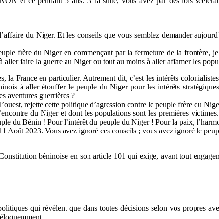
N et ce pendant 5 ans. A la suite, vous avez par des lois scélérates
 l’affaire du Niger. Et les conseils que vous semblez demander aujourd
uple frère du Niger en commençant par la fermeture de la frontère, je 
 aller faire la guerre au Niger ou tout au moins à aller affamer les pop
s, la France en particulier. Autrement dit, c’est les intérêts colonialiste
éninois à aller étouffer le peuple du Niger pour les intérêts stratégi
es aventures guerrières ?
l’ouest, rejette cette politique d’agression contre le peuple frère du 
encontre du Niger et dont les populations sont les premières victimes.-
euple du Bénin ! Pour l’intérêt du peuple du Niger ! Pour la paix, l’harm
 11 Août 2023. Vous avez ignoré ces conseils ; vous avez ignoré le peuple
 Constitution béninoise en son article 101 qui exige, avant tout engagem
 et politiques qui révèlent que dans toutes décisions selon vos propres
e éloquemment.