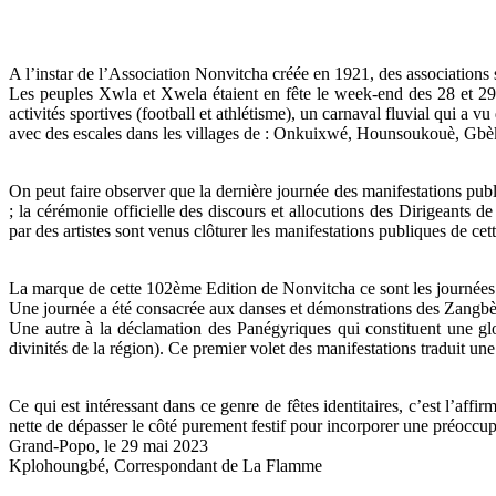
A l’instar de l’Association Nonvitcha créée en 1921, des associations se
Les peuples Xwla et Xwela étaient en fête le week-end des 28 et 2
activités sportives (football et athlétisme), un carnaval fluvial qui 
avec des escales dans les villages de : Onkuixwé, Hounsoukouè, Gb
On peut faire observer que la dernière journée des manifestations publ
; la cérémonie officielle des discours et allocutions des Dirigeants d
par des artistes sont venus clôturer les manifestations publiques de cet
La marque de cette 102ème Edition de Nonvitcha ce sont les journées 
Une journée a été consacrée aux danses et démonstrations des Zangbèto, 
Une autre à la déclamation des Panégyriques qui constituent une glor
divinités de la région). Ce premier volet des manifestations traduit une
Ce qui est intéressant dans ce genre de fêtes identitaires, c’est l’aff
nette de dépasser le côté purement festif pour incorporer une préoccu
Grand-Popo, le 29 mai 2023
Kplohoungbé, Correspondant de La Flamme