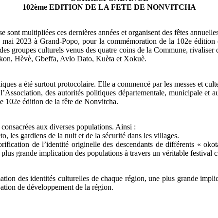
102ème EDITION DE LA FETE DE NONVITCHA
 sont multipliées ces dernières années et organisent des fêtes annuelles 
9 mai 2023 à Grand-Popo, pour la commémoration de la 102e édition de
a vu des groupes culturels venus des quatre coins de la Commune, rivali
èkon, Hèvè, Gbeffa, Avlo Dato, Kuèta et Xokuè.
iques a été surtout protocolaire. Elle a commencé par les messes et cult
e l’Association, des autorités politiques départementale, municipale et a
te 102e édition de la fête de Nonvitcha.
consacrées aux diverses populations. Ainsi :
les gardiens de la nuit et de la sécurité dans les villages.
ification de l’identité originelle des descendants de différents « ok
 plus grande implication des populations à travers un véritable festival c
irmation des identités culturelles de chaque région, une plus grande impli
pation de développement de la région.