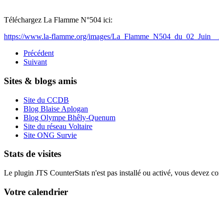
Téléchargez La Flamme N°504 ici:
https://www.la-flamme.org/images/La_Flamme_N504_du_02_Juin__
Précédent
Suivant
Sites & blogs amis
Site du CCDB
Blog Blaise Aplogan
Blog Olympe Bhêly-Quenum
Site du réseau Voltaire
Site ONG Survie
Stats de visites
Le plugin JTS CounterStats n'est pas installé ou activé, vous devez corr
Votre calendrier