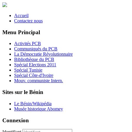
Accueil
Contactez nous
Menu Principal
Activités PCB
Communiqués du PCB
La Démocratie Révolutionnaire
Bibliothèque du PCB
Spécial Elections 2011
Spécial Tunisie
Spécial Côte-d'Ivoire
Mouv. communiste Intern.
Sites sur le Bénin
Le Bénin/Wikipédia
Musée historique Abomey
Connexion
Identifiant