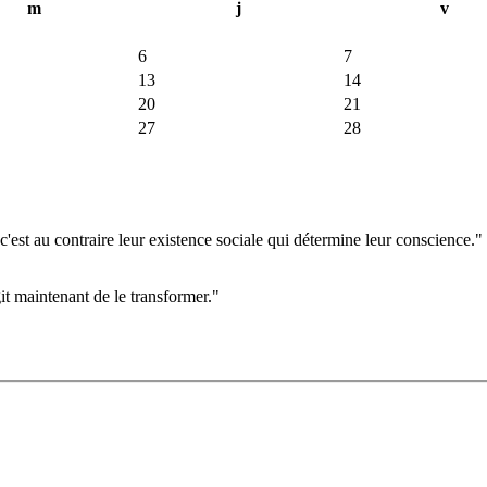
m
j
v
6
7
13
14
20
21
27
28
'est au contraire leur existence sociale qui détermine leur conscience."
git maintenant de le transformer."