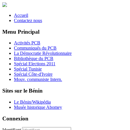
Accueil
Contactez nous
Menu Principal
Activités PCB
Communiqués du PCB
La Démocratie Révolutionnaire
Bibliothèque du PCB
Spécial Elections 2011
Spécial Tunisie
Spécial Côte-d'Ivoire
Mouv. communiste Intern.
Sites sur le Bénin
Le Bénin/Wikipédia
Musée historique Abomey
Connexion
Identifiant