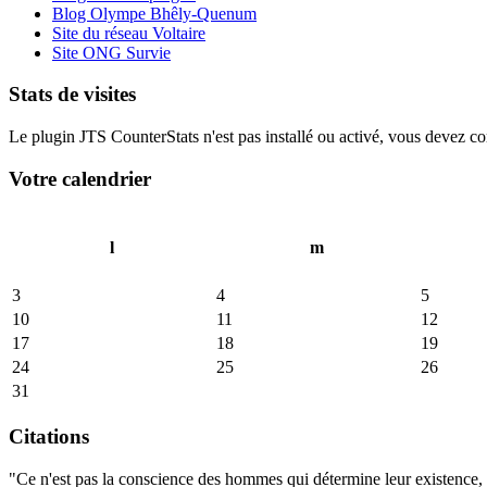
Blog Olympe Bhêly-Quenum
Site du réseau Voltaire
Site ONG Survie
Stats de visites
Le plugin JTS CounterStats n'est pas installé ou activé, vous devez corr
Votre calendrier
l
m
3
4
5
10
11
12
17
18
19
24
25
26
31
Citations
"Ce n'est pas la conscience des hommes qui détermine leur existence, c