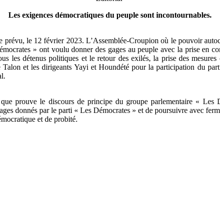
Les exigences démocratiques du peuple sont incontournables.
e prévu, le 12 février 2023. L’Assemblée-Croupion où le pouvoir autocrat
s Démocrates » ont voulu donner des gages au peuple avec la prise en c
 tous les détenus politiques et le retour des exilés, la prise des mesure
Talon et les dirigeants Yayi et Houndété pour la participation du part
l.
 que prouve le discours de principe du groupe parlementaire « Les D
 gages donnés par le parti « Les Démocrates » et de poursuivre avec ferm
émocratique et de probité.