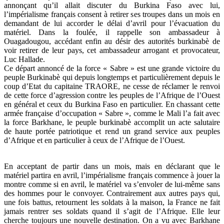
annonçant qu’il allait discuter du Burkina Faso avec lui,
l’impérialisme français consent à retirer ses troupes dans un mois en
demandant de lui accorder le délai d’avril pour l’évacuation du
matériel. Dans la foulée, il rappelle son ambassadeur à
Ouagadougou, accédant enfin au désir des autorités burkinabè de
voir retirer de leur pays, cet ambassadeur arrogant et provocateur,
Luc Hallade.
Ce départ annoncé de la force « Sabre » est une grande victoire du
peuple Burkinabè qui depuis longtemps et particulièrement depuis le
coup d’Etat du capitaine TRAORE, ne cesse de réclamer le renvoi
de cette force d’agression contre les peuples de l’Afrique de l’Ouest
en général et ceux du Burkina Faso en particulier. En chassant cette
armée française d’occupation « Sabre », comme le Mali l’a fait avec
la force Barkhane, le peuple burkinabè accomplit un acte salutaire
de haute portée patriotique et rend un grand service aux peuples
d’Afrique et en particulier à ceux de l’Afrique de l’Ouest.
En acceptant de partir dans un mois, mais en déclarant que le
matériel partira en avril, l’impérialisme français commence à jouer la
montre comme si en avril, le matériel va s’envoler de lui-même sans
des hommes pour le convoyer. Contrairement aux autres pays qui,
une fois battus, retournent les soldats à la maison, la France ne fait
jamais rentrer ses soldats quand il s’agit de l’Afrique. Elle leur
cherche toujours une nouvelle destination. On a vu avec Barkhane