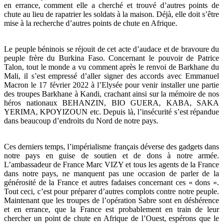
en errance, comment elle a cherché et trouvé d’autres points de
chute au lieu de rapatrier les soldats à la maison. Déjà, elle doit s’être
mise à la recherche d’autres points de chute en Afrique.
Le peuple béninois se réjouit de cet acte d’audace et de bravoure du
peuple frère du Burkina Faso. Concernant le pouvoir de Patrice
Talon, tout le monde a vu comment après le renvoi de Barkhane du
Mali, il s’est empressé d’aller signer des accords avec Emmanuel
Macron le 17 février 2022 à l’Elysée pour venir installer une partie
des troupes Barkhane à Kandi, crachant ainsi sur la mémoire de nos
héros nationaux BEHANZIN, BIO GUERA, KABA, SAKA
YERIMA, KPOYIZOUN etc. Depuis là, l’insécurité s’est répandue
dans beaucoup d’endroits du Nord de notre pays.
Ces derniers temps, l’impérialisme français déverse des gadgets dans
notre pays en guise de soutien et de dons à notre armée.
L’ambassadeur de France Marc VIZY et tous les agents de la France
dans notre pays, ne manquent pas une occasion de parler de la
générosité de la France et autres fadaises concernant ces « dons ».
Tout ceci, c’est pour préparer d’autres complots contre notre peuple.
Maintenant que les troupes de l’opération Sabre sont en déshérence
et en errance, que la France est probablement en train de leur
chercher un point de chute en Afrique de l’Ouest, espérons que le