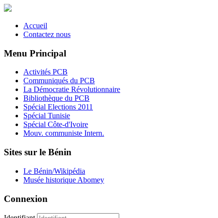
Accueil
Contactez nous
Menu Principal
Activités PCB
Communiqués du PCB
La Démocratie Révolutionnaire
Bibliothèque du PCB
Spécial Elections 2011
Spécial Tunisie
Spécial Côte-d'Ivoire
Mouv. communiste Intern.
Sites sur le Bénin
Le Bénin/Wikipédia
Musée historique Abomey
Connexion
Identifiant