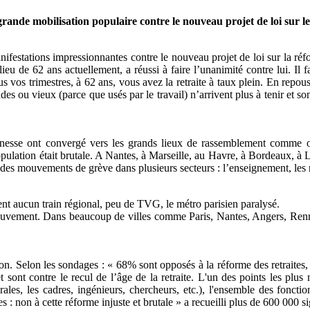
rande mobilisation populaire contre le nouveau projet de loi sur le
manifestations impressionnantes contre le nouveau projet de loi sur la 
ieu de 62 ans actuellement, a réussi à faire l’unanimité contre lui. Il f
s vos trimestres, à 62 ans, vous avez la retraite à taux plein. En repou
es ou vieux (parce que usés par le travail) n’arrivent plus à tenir et son
 jeunesse ont convergé vers les grands lieux de rassemblement comme o
population était brutale. A Nantes, à Marseille, au Havre, à Bordeaux, à
 des mouvements de grève dans plusieurs secteurs : l’enseignement, les r
ent aucun train régional, peu de TVG, le métro parisien paralysé.
mouvement. Dans beaucoup de villes comme Paris, Nantes, Angers, Renne
ion. Selon les sondages : « 68% sont opposés à la réforme des retraites
t sont contre le recul de l’âge de la retraite. L'un des points les plu
érales, les cadres, ingénieurs, chercheurs, etc.), l'ensemble des fonc
es : non à cette réforme injuste et brutale » a recueilli plus de 600 000