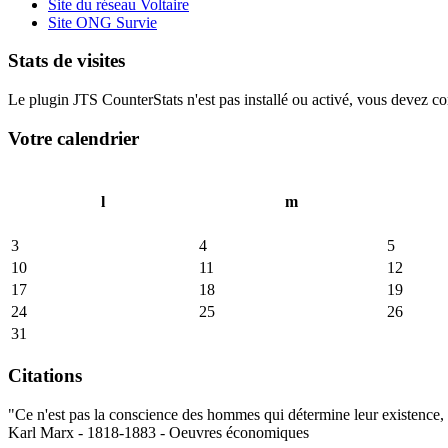
Site du réseau Voltaire
Site ONG Survie
Stats de visites
Le plugin JTS CounterStats n'est pas installé ou activé, vous devez corr
Votre calendrier
l
m
3
4
5
10
11
12
17
18
19
24
25
26
31
Citations
"Ce n'est pas la conscience des hommes qui détermine leur existence, c
Karl Marx - 1818-1883 - Oeuvres économiques