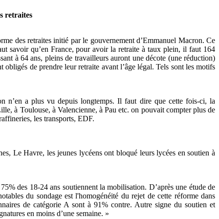
s retraites
réforme des retraites initié par le gouvernement d’Emmanuel Macron. Ce
aut savoir qu’en France, pour avoir la retraite à taux plein, il faut 164
ssant à 64 ans, pleins de travailleurs auront une décote (une réduction)
t obligés de prendre leur retraite avant l’âge légal. Tels sont les motifs
n n’en a plus vu depuis longtemps. Il faut dire que cette fois-ci, la
 Lille, à Toulouse, à Valencienne, à Pau etc. on pouvait compter plus de
affineries, les transports, EDF.
s, Le Havre, les jeunes lycéens ont bloqué leurs lycées en soutien à
, 75% des 18-24 ans soutiennent la mobilisation. D’après une étude de
s notables du sondage est l'homogénéité du rejet de cette réforme dans
tionnaires de catégorie A sont à 91% contre. Autre signe du soutien et
 signatures en moins d’une semaine. »