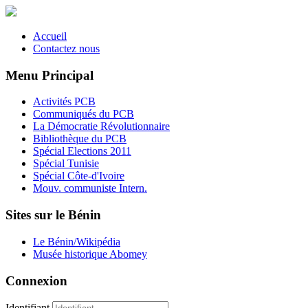
Accueil
Contactez nous
Menu Principal
Activités PCB
Communiqués du PCB
La Démocratie Révolutionnaire
Bibliothèque du PCB
Spécial Elections 2011
Spécial Tunisie
Spécial Côte-d'Ivoire
Mouv. communiste Intern.
Sites sur le Bénin
Le Bénin/Wikipédia
Musée historique Abomey
Connexion
Identifiant