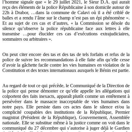
l’homme signale que « le 29 juillet 2021, le Sieur D.A. qui aurait
reçu des éléments de la police Républicaine à son domicile autour de
22h à Drabor, …dans la commune de Calavi où il a été criblé de
balles et a rendu l’âme sur le champ n’est pas un épi phénomène ».
Et au sujet de ces cas et d’autres, « la Commission se désole du
silence qu’observe la police républicaine face aux lettres à elle
transmise …pour élucider ces cas d’exécutions extrajudiciaires,
sommaires ou arbitraires ».
On peut citer encore des tas et des tas de tels forfaits et refus de la
police de suivre les recommandations à elle faite afin qu’elle cesse
d’avoir la gâchette facile contre les vies humaines en violation de la
Constitution et des textes internationaux auxquels le Bénin est partie.
Au regard de tout ce qui précède, le Communiqué de la Direction de
la police qui pense démonter ce qu’elle appelle les allégations qui
colportent des faits inexacts, apparaît plutôt comme un entêtement à
persévérer dans le massacre inacceptable de vies humaines dans
notre pays. Elle persiste dans ces actes dans le silence et/ou la
complicité coupables des institutions de la République, Premier
magistrat (Président de la République), Gouvernement, Assemblée
nationale. Elle se substitue même à la justice comme on voit dans le
communiqué du 27 décembre qui s’autorise à juger déjà le Gardien