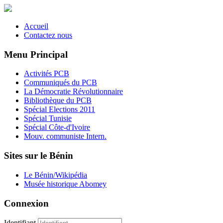
Accueil
Contactez nous
Menu Principal
Activités PCB
Communiqués du PCB
La Démocratie Révolutionnaire
Bibliothèque du PCB
Spécial Elections 2011
Spécial Tunisie
Spécial Côte-d'Ivoire
Mouv. communiste Intern.
Sites sur le Bénin
Le Bénin/Wikipédia
Musée historique Abomey
Connexion
Identifiant