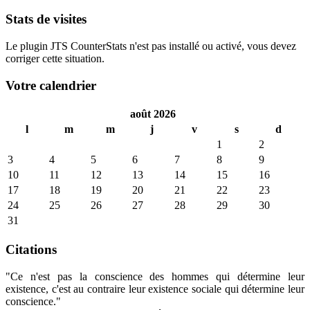
Stats de visites
Le plugin JTS CounterStats n'est pas installé ou activé, vous devez
corriger cette situation.
Votre calendrier
août 2026
l
m
m
j
v
s
d
1
2
3
4
5
6
7
8
9
10
11
12
13
14
15
16
17
18
19
20
21
22
23
24
25
26
27
28
29
30
31
Citations
"Ce n'est pas la conscience des hommes qui détermine leur
existence, c'est au contraire leur existence sociale qui détermine leur
conscience."