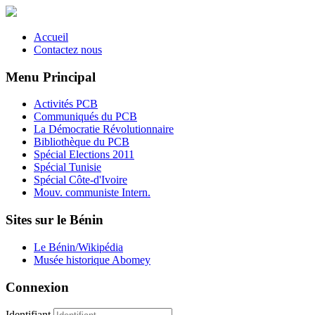
Accueil
Contactez nous
Menu Principal
Activités PCB
Communiqués du PCB
La Démocratie Révolutionnaire
Bibliothèque du PCB
Spécial Elections 2011
Spécial Tunisie
Spécial Côte-d'Ivoire
Mouv. communiste Intern.
Sites sur le Bénin
Le Bénin/Wikipédia
Musée historique Abomey
Connexion
Identifiant