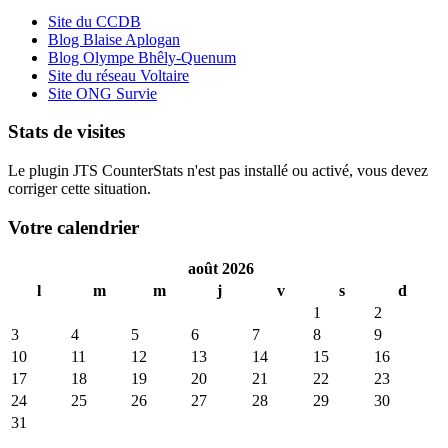
Site du CCDB
Blog Blaise Aplogan
Blog Olympe Bhêly-Quenum
Site du réseau Voltaire
Site ONG Survie
Stats de visites
Le plugin JTS CounterStats n'est pas installé ou activé, vous devez
corriger cette situation.
Votre calendrier
août 2026
l
m
m
j
v
s
d
1
2
3
4
5
6
7
8
9
10
11
12
13
14
15
16
17
18
19
20
21
22
23
24
25
26
27
28
29
30
31