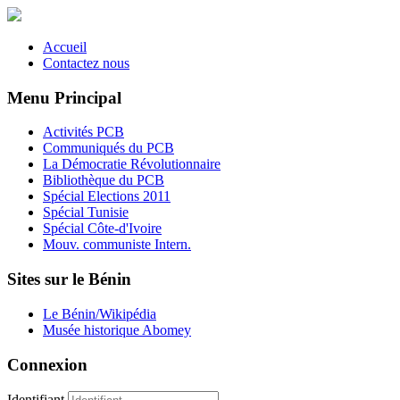
Accueil
Contactez nous
Menu Principal
Activités PCB
Communiqués du PCB
La Démocratie Révolutionnaire
Bibliothèque du PCB
Spécial Elections 2011
Spécial Tunisie
Spécial Côte-d'Ivoire
Mouv. communiste Intern.
Sites sur le Bénin
Le Bénin/Wikipédia
Musée historique Abomey
Connexion
Identifiant