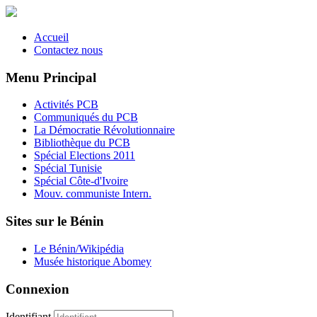
Accueil
Contactez nous
Menu Principal
Activités PCB
Communiqués du PCB
La Démocratie Révolutionnaire
Bibliothèque du PCB
Spécial Elections 2011
Spécial Tunisie
Spécial Côte-d'Ivoire
Mouv. communiste Intern.
Sites sur le Bénin
Le Bénin/Wikipédia
Musée historique Abomey
Connexion
Identifiant