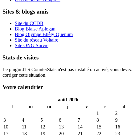
Sites & blogs amis
Site du CCDB
Blog Blaise Aplogan
Blog Olympe Bhêly-Quenum
Site du réseau Voltaire
Site ONG Survie
Stats de visites
Le plugin JTS CounterStats n'est pas installé ou activé, vous devez
corriger cette situation.
Votre calendrier
août 2026
l
m
m
j
v
s
d
1
2
3
4
5
6
7
8
9
10
11
12
13
14
15
16
17
18
19
20
21
22
23